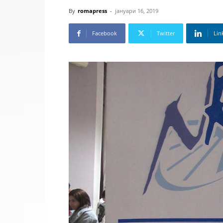
By
romapress
-
јануари 16, 2019
Facebook
Twitter
Lin