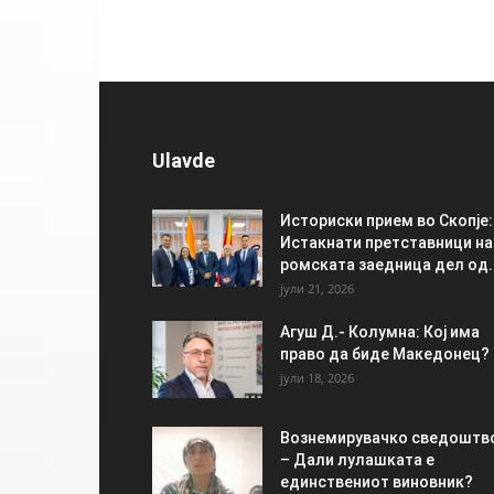
Ulavde
Историски прием во Скопје:
Истакнати претставници на
ромската заедница дел од..
јули 21, 2026
Агуш Д.- Колумна: Кој има
право да биде Македонец?
јули 18, 2026
Вознемирувачко сведоштв
– Дали лулашката е
единствениот виновник?