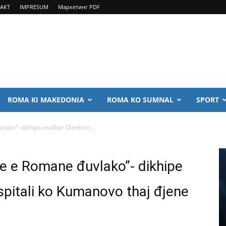
AKT
IMPRESUM
Маркетинг PDF
ROMA KI MAKEDONIA
ROMA KO SUMNAL
SPORT
vlako”- dikhipe maškar Direktori...
ipe e Romane đuvlako”- dikhipe
spitali ko Kumanovo thaj đjene