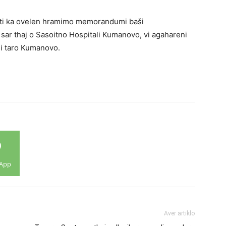
akti ka ovelen hramimo memorandumi baši
sar thaj o Sasoitno Hospitali Kumanovo, vi agahareni
ali taro Kumanovo.
App
Aver artiklo