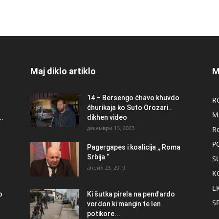
Maj diklo artiklo
M
14 – Bersengo ćhavo khuvdo
R
ćhurikaja ko Suto Orozari..
M
.
dikhen video
декември 13, 2023
R
P
Pagergapes i koalicija ,, Roma
Srbija “
S
април 23, 2019
K
E
о
Ki šutka pirela na penđardo
S
vordon ki mangin te len
potikore...