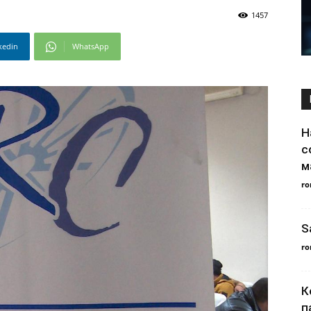
1457
kedin
WhatsApp
Н
с
м
ro
S
ro
К
п