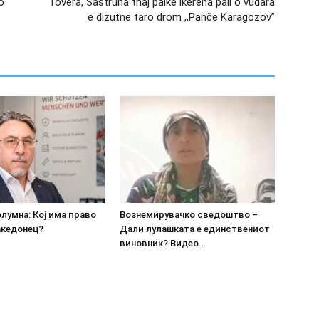
o
Tovera, Sastruna thaj palke ikerena pali o vudara
e dizutne taro drom ,,Panče Karagozov”
олумна: Кој има право
Вознемирувачко сведоштво –
акедонец?
Дали лулашката е единствениот
виновник? Видео..