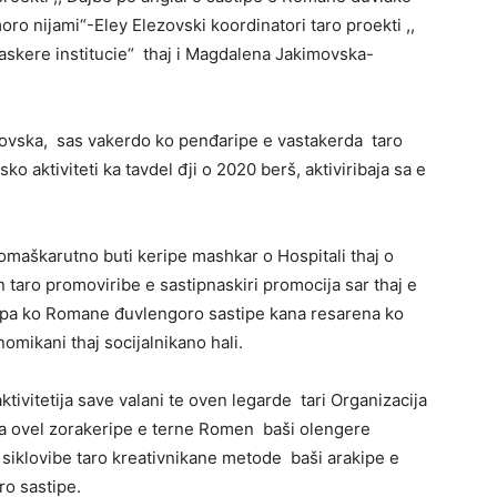
oro nijami“-Eley Elezovski koordinatori taro proekti ,,
askere institucie“ thaj i Magdalena Jakimovska-
rovska, sas vakerdo ko penđaripe e vastakerda taro
 aktiviteti ka tavdel đji o 2020 berš, aktiviribaja sa e
omaškarutno buti keripe mashkar o Hospitali thaj o
 taro promoviribe e sastipnaskiri promocija sar thaj e
ekipa ko Romane đuvlengoro sastipe kana resarena ko
omikani thaj socijalnikano hali.
ivitetija save valani te oven legarde tari Organizacija
a ovel zorakeripe e terne Romen baši olengere
o siklovibe taro kreativnikane metode baši arakipe e
ro sastipe.