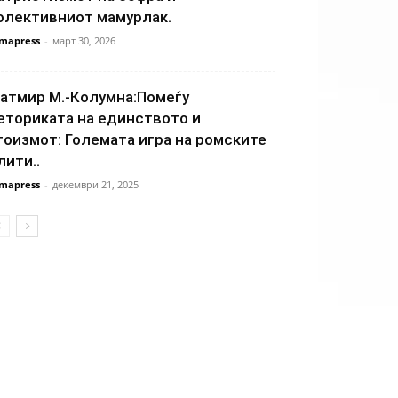
олективниот мамурлак.
mapress
-
март 30, 2026
атмир М.-Колумна:Помеѓу
еториката на единството и
гоизмот: Големата игра на ромските
лити..
mapress
-
декември 21, 2025