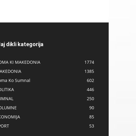
aj dikli kategorija
OMA KI MAKEDONIA
1774
AKEDONIA
1385
oma Ko Sumnal
602
OLITIKA
446
UMNAL
250
OLUMNE
90
KONOMIJA
85
PORT
53