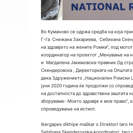
Во Куманово се одржа средба на која пр
Г-ѓа Снежана Захариева, Себихана Скен
на здравјето на жените Ромки“, под мотот
координатор на проектот „Менување на н
и Магдалена Јакимовска-правник.Од стра
Скендеровска , Директорката на Општата
дека Здружението „Национален Ромски Це
јуни 2020 година ќе продолжи со спрове
на достапноста до здравствена заштита 
зборуваме- Моето здравје е мое право“, 
спроведување на истиот.
Ikergapes dikhipe maškar o Direktori taro H
Sebihana Skenderovska-koordinatori taro pr