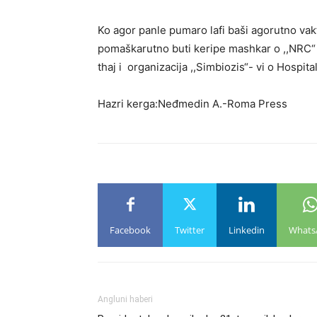
Ko agor panle pumaro lafi baši agorutno v
pomaškarutno buti keripe mashkar o ,,NRC“ 
thaj i organizacija ,,Simbiozis“- vi o Hospit
Hazri kerga:Neđmedin A.-Roma Press
Facebook
Twitter
Linkedin
Whats
Angluni haberi