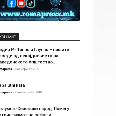
KOLUMNE
адир Р.- Тапчо и Глупчо – нашите
оседи од секојдневието на
акедонското општество..
mapress
-
ноември 19, 2021
abalutni kafa
mapress
-
септември 26, 2018
олумна -Сезонски народ: Помеѓу
атриотизмот на софра и