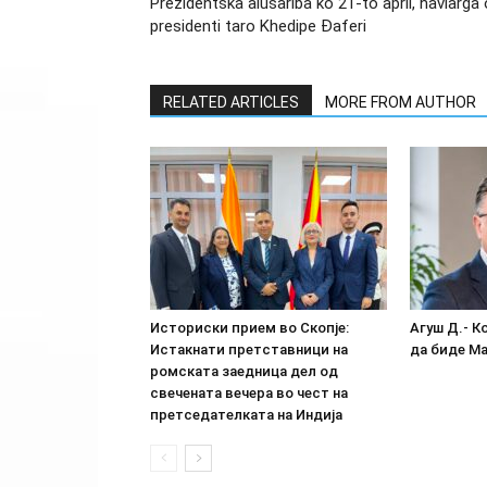
Prezidentska alusariba ko 21-to april, havlarga 
presidenti taro Khedipe Đaferi
RELATED ARTICLES
MORE FROM AUTHOR
Историски прием во Скопје:
Агуш Д.- К
Истакнати претставници на
да биде М
ромската заедница дел од
свечената вечера во чест на
претседателката на Индија