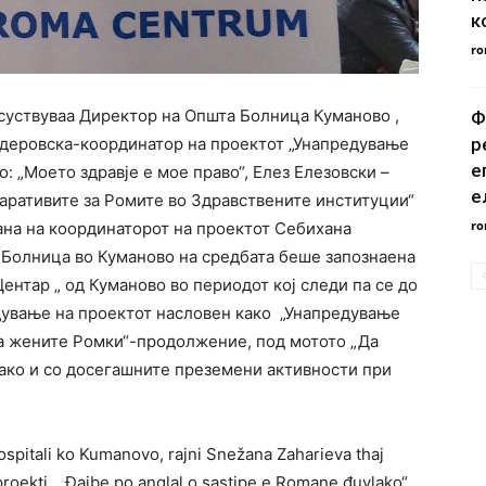
к
ro
исуствуваа Директор на Општа Болница Куманово ,
Ф
деровска-координатор на проектот „Унапредување
р
е
о: „Моето здравје е мое право“, Елез Елезовски –
е
аративите за Ромите во Здравствените институции“
ro
на на координаторот на проектот Себихана
 Болница во Куманово на средбата беше запознаена
нтар „ од Куманово во периодот кој следи па се до
дување на проектот насловен како „Унапредување
на жените Ромки“-продолжение, под мотото „Да
како и со досегашните преземени активности при
ospitali ko Kumanovo, rajni Snežana Zaharieva thaj
oekti ,, Đajbe po anglal o sastipe e Romane đuvlako“