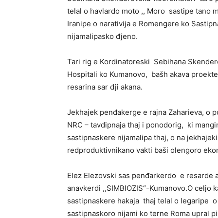
telal o havlardo moto ,, Moro sastipe tano m
Iranipe o narativija e Romengere ko Sastipn
nijamalipasko đjeno.
Tari rig e Kordinatoreski Sebihana Skende
Hospitali ko Kumanovo, bašh akava proektesko
resarina sar đji akana.
Jekhajek penđakerge e rajna Zaharieva, o p
NRC – tavdipnaja thaj i ponodorig, ki mangin
sastipnaskere nijamalipa thaj, o na jekhaj
redproduktivnikano vakti baši olengoro ekon
Elez Elezovski sas penđarkerdo e resarde akt
anavkerdi ,,SIMBIOZIS“-Kumanovo.O celjo k
sastipnaskere hakaja thaj telal o legaripe 
sastipnaskoro nijami ko terne Roma upral pi