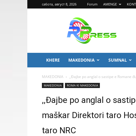
сабота, август 8, 2026
Forum
AMENGE
KONT
ROMA
PRESS
KHERE
MAKEDONIA
SUMNAL
MAKEDONIA
,,Đajbe po anglal o sastipe e Romane đu
MAKEDONIA
ROMA KI MAKEDONIA
,,Đajbe po anglal o sast
maškar Direktori taro Ho
taro NRC