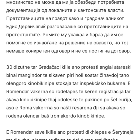
мнозинство не може да ми ја обезбеди потребната
документација од локалните и кантонските власти.
Претставниците на градот како и градоначалникот
Едис Дервичагиќ разговараше со претставниците на
протестантите. Ромите му укажаа и бараа да им се
помогне со изнаоѓане на решение на овавето, но тој
немаше конкретен одговор и не се постигна договор.
30 dizutne tar Gradačac iklile ano protesti anglal atareski
binal mangindor te sikaven piri holi sostar činavdoj tano
olengoro kinobikinipe stokaja tar inspekcisko bukarne. E
Romendar vakerna so rodelapes te keren registracija tar
akava kinobikinipe thaj odoleske te pukinen po šel eurija,
aso e Roma vakerrna so našti resarena đji sa akava so
rodena olendar baš tromakerdo kinobikinipe.
E Romendar save iklile ano protesti dikhlepes e Šerytneja