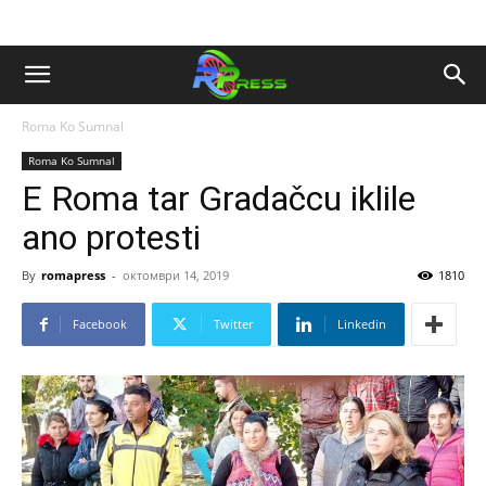
Roma Ko Sumnal
Roma Ko Sumnal
E Roma tar Gradačcu iklile
ano protesti
By
romapress
-
октомври 14, 2019
1810
Facebook
Twitter
Linkedin