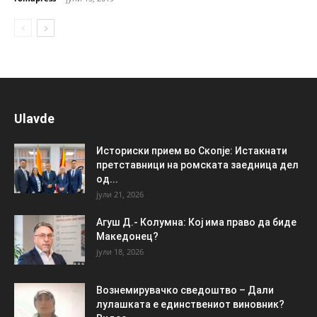
Ulavde
Историски прием во Скопје: Истакнати
претставници на ромската заедница дел
од...
јули 21, 2026
Агуш Д.- Колумна: Кој има право да биде
Македонец?
јули 18, 2026
Вознемирувачко сведоштво – Дали
лулашката е единствениот виновник?