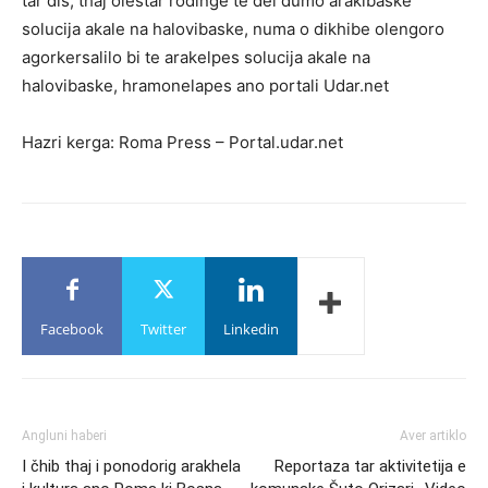
tar dis, thaj olestar rodinge te del dumo arakibaske
solucija akale na halovibaske, numa o dikhibe olengoro
agorkersalilo bi te arakelpes solucija akale na
halovibaske, hramonelapes ano portali Udar.net
Hazri kerga: Roma Press – Portal.udar.net
Facebook
Twitter
Linkedin
Angluni haberi
Aver artiklo
I čhib thaj i ponodorig arakhela
Reportaza tar aktivitetija e