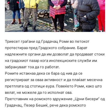
Триесет граѓани од Градачац Роми во петокот
протестираа пред Градското собрание. Барат
надлежните органи да им дозволат да продаваат стоки
на градскиот пазар кога инспекциските служби им
забрануваат тоа да го работат.
Ромите истакнаа дека се бара од нив да се
регистрираат за оваа активност и да плаќаат месечна
претплата од стотици еура. Повеќето Роми, како што
велат, не можеле да го исполнат ова.
Претставник на ромското здружение „Црни бисери“ од
Градачац, Пезер Бешиќ, рече дека ромското