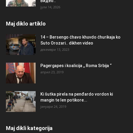
Видео..
јули 14, 2026
Maj diklo artiklo
14 – Bersengo ćhavo khuvdo ćhurikaja ko
Suto Orozari.. dikhen video
декември 13, 2023
Pagergapes i koalicija ,, Roma Srbija “
април 23, 2019
Ki šutka pirela na penđardo vordon ki
mangin te len potikore...
јануари 24, 2019
Maj dikli kategorija