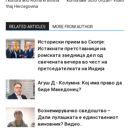
i kultura ano Roma ki Bosna
komunake Šuto Orizari- Video
thaj Hercegovina
RELATED ARTICLES
MORE FROM AUTHOR
Историски прием во Скопје:
Истакнати претставници на
ромската заедница дел од
свечената вечера во чест на
претседателката на Индија
Агуш Д.- Колумна: Кој има право да
биде Македонец?
Вознемирувачко сведоштво –
Дали лулашката е единствениот
виновник? Видео..