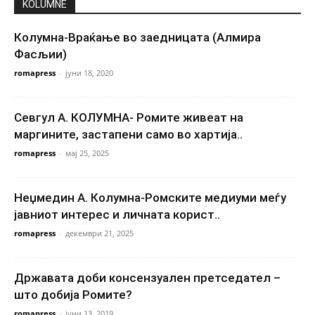
KOLUMNE
Колумна-Враќање во заедницата (Алмира
Фасљии)
romapress
-
јуни 18, 2020
Севгул А. КОЛУМНА- Ромите живеат на
маргините, застапени само во хартија..
romapress
-
мај 25, 2025
Неџмедин А. Колумна-Ромските медиуми меѓу
јавниот интерес и личната корист..
romapress
-
декември 21, 2025
Државата доби консензуален претседател –
што добија Ромите?
romapress
-
јуни 13, 2019