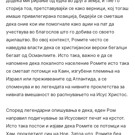
додека мигрирање од една во друга земја, и тие го
сторија тоа, претставувајќи се како верници, кој тогаш
имаше привилегирана позиција, бидејќи се сметаше
дека оние кои им помогнале како аџии на пат да
учествува во благослов што го добива со своето
аџилаштво. Во овој контекст, Ромите често се
наведува власти дека се христијански верски бегалци
бегаат од Османлиите. Исто така, важно е да се
напомене дека локалното население Ромите исто така
се сметаат потомци на Каин, изгубени племиња на
Израел или преживеаните од Атлантида, а се
споменува и во легендата на нивните проклетства за
нивната вмешаност во распнувањето на Исус Христос.
Според легендарни опишувања е дека, еден Ром
направил подигнување за Исусовиот печат на крстот.
Исто така постои и изјави дека Ромите се потомци на
Хам, проклетиот син на Ное. Затоа што Ромите беа