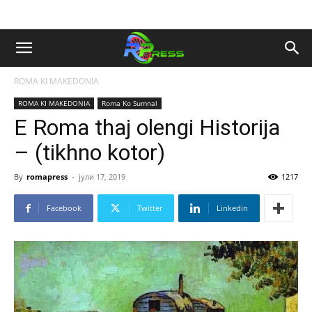
ROMA KI MAKEDONIA
ROMA KI MAKEDONIA
Roma Ko Sumnal
E Roma thaj olengi Historija
– (tikhno kotor)
By
romapress
-
јули 17, 2019
1217
Facebook
Twitter
Linkedin