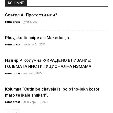
KOLUMNE
Севѓул А- Протести или?
romapress
-
јули 5, 2021
Phuvjako tinanipe ani Makedonija..
romapress
-
јануари 31, 2021
Надир Р. Колумна -УКРАДЕНО ВЛИЈАНИЕ:
ГОЛЕМАТА ИНСТИТУЦИОНАЛНА ИЗМАМА
romapress
-
април 6, 2025
Kolumna:“Cutin be chaveja isi polośno-jekh kotor
maro te ikale shukari”.
romapress
-
декември 15, 2021