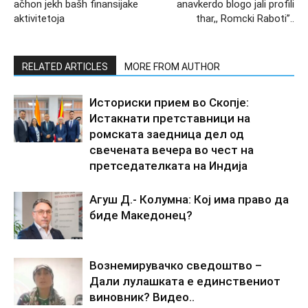
ačhon jekh bašh finansijake
anavkerdo blogo jali profili
aktivitetoja
thar,, Romcki Raboti”..
RELATED ARTICLES
MORE FROM AUTHOR
Историски прием во Скопје:
Истакнати претставници на
ромската заедница дел од
свечената вечера во чест на
претседателката на Индија
Агуш Д.- Колумна: Кој има право да
биде Македонец?
Вознемирувачко сведоштво –
Дали лулашката е единствениот
виновник? Видео..