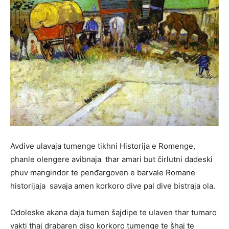
Avdive ulavaja tumenge tikhni Historija e Romenge,
phanle olengere avibnaja thar amari but čirlutni dadeski
phuv mangindor te penđargoven e barvale Romane
historijaja savaja amen korkoro dive pal dive bistraja ola.
Odoleske akana daja tumen šajdipe te ulaven thar tumaro
vakti thaj drabaren diso korkoro tumenge te šhaj te