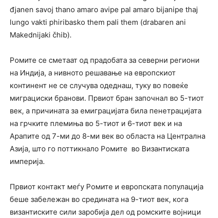
đjanen savoj thano amaro avipe pal amaro bijanipe thaj
lungo vakti phiribasko them pali them (drabaren ani
Makednijaki čhib).
Ромите се сметаат од прадобата за северни региони
на Индија, а нивното решавање на европскиот
континент не се случува одеднаш, туку во повеќе
миграциски бранови. Првиот бран започнал во 5-тиот
век, а причината за емиграцијата била пенетрацијата
на грчките племиња во 5-тиот и 6-тиот век и на
Арапите од 7-ми до 8-ми век во областа на Централна
Азија, што го поттикнало Ромите во Византиската
империја.
Првиот контакт меѓу Ромите и европската популација
беше забележан во средината на 9-тиот век, кога
византиските сили заробија дел од ромските војници