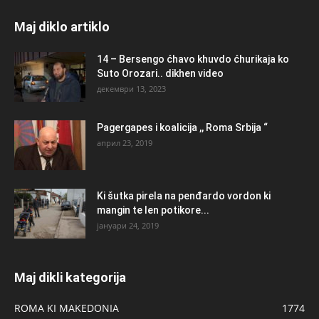
Maj diklo artiklo
14 – Bersengo ćhavo khuvdo ćhurikaja ko
Suto Orozari.. dikhen video
декември 13, 2023
Pagergapes i koalicija ,, Roma Srbija “
април 23, 2019
Ki šutka pirela na penđardo vordon ki
mangin te len potikore...
јануари 24, 2019
Maj dikli kategorija
ROMA KI MAKEDONIA
1774