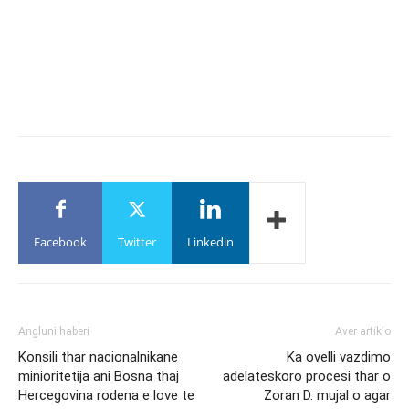
Facebook
Twitter
Linkedin
Angluni haberi
Aver artiklo
Konsili thar nacionalnikane
Ka ovelli vazdimo
minioritetija ani Bosna thaj
adelateskoro procesi thar o
Hercegovina rodena e love te
Zoran D. mujal o agar