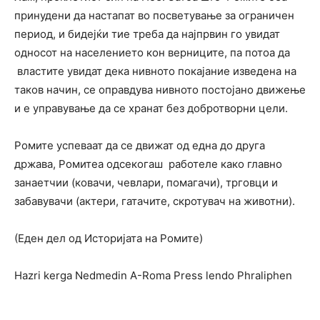
принудени да настапат во посветување за ограничен
период, и бидејќи тие треба да најпрвин го увидат
односот на населението кон верниците, па потоа да
властите увидат дека нивното покајание изведена на
таков начин, се оправдува нивното постојано движење
и е управување да се хранат без добротворни цели.
Ромите успеваат да се движат од една до друга
држава, Ромитеа одсекогаш работеле како главно
занаетчии (ковачи, чевлари, помагачи), трговци и
забавувачи (актери, гатачите, скротувач на животни).
(Еден дел од Историјата на Ромите)
Hazri kerga Nedmedin A-Roma Press lendo Phraliphen