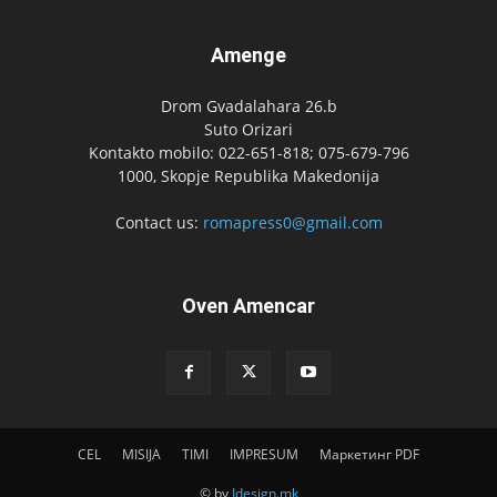
Amenge
Drom Gvadalahara 26.b
Suto Orizari
Kontakto mobilo: 022-651-818; 075-679-796
1000, Skopje Republika Makedonija
Contact us:
romapress0@gmail.com
Oven Amencar
CEL
MISIJA
TIMI
IMPRESUM
Маркетинг PDF
© by
Idesign.mk