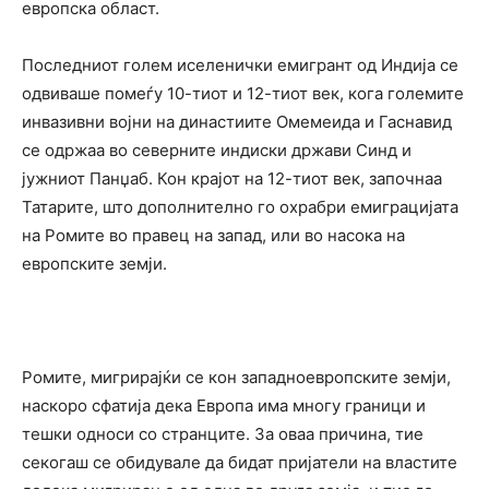
европска област.
Последниот голем иселенички емигрант од Индија се
одвиваше помеѓу 10-тиот и 12-тиот век, кога големите
инвазивни војни на династиите Омемеида и Гаснавид
се одржаа во северните индиски држави Синд и
јужниот Панџаб. Кон крајот на 12-тиот век, започнаа
Татарите, што дополнително го охрабри емиграцијата
на Ромите во правец на запад, или во насока на
европските земји.
Ромите, мигрирајќи се кон западноевропските земји,
наскоро сфатија дека Европа има многу граници и
тешки односи со странците. За оваа причина, тие
секогаш се обидувале да бидат пријатели на властите