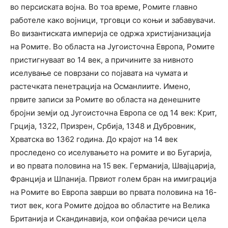
во персиската војна. Во тоа време, Ромите главно
работеле како војници, трговци со коњи и забавувачи.
Во византиската империја се одржа христијанизација
на Ромите. Во областа на Југоисточна Европа, Ромите
пристигнуваат во 14 век, а причините за нивното
иселување се поврзани со појавата на чумата и
растечката пенетрација на Османлиите. Имено,
првите записи за Ромите во областа на денешните
бројни земји од Југоисточна Европа се од 14 век: Крит,
Грција, 1322, Призрен, Србија, 1348 и Дубровник,
Хрватска во 1362 година. До крајот на 14 век
проследено со иселувањето на ромите и во Бугарија,
и во првата половина на 15 век. Германија, Швајцарија,
Франција и Шпанија. Првиот голем бран на имиграција
на Ромите во Европа заврши во првата половина на 16-
тиот век, кога Ромите дојдоа во областите на Велика
Британија и Скандинавија, кои опфаќаа речиси цела