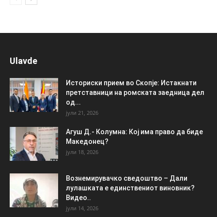
Ulavde
Историски прием во Скопје: Истакнати
претставници на ромската заедница дел
од...
јули 21, 2026
Агуш Д.- Колумна: Кој има право да биде
Македонец?
јули 18, 2026
Вознемирувачко сведоштво – Дали
лулашката е единствениот виновник?
Видео..
јули 14, 2026