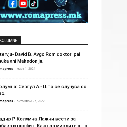
KOLUMNE
ntervju- David B. Avgo Rom doktori pal
auka ani Makedonija..
mapress
-
март 1, 2024
олумна: Севгул А.- Што се случува со
ас..
mapress
-
октомври 27, 2022
адир Р. Колумна-Лажни вести за
абава и профит: Како да мислите што