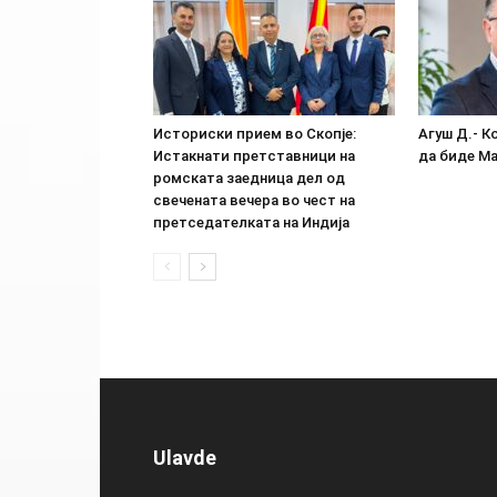
Историски прием во Скопје:
Агуш Д.- К
Истакнати претставници на
да биде М
ромската заедница дел од
свечената вечера во чест на
претседателката на Индија
Ulavde