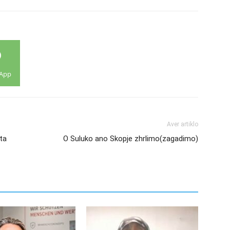
App
Aver artiklo
ta
O Suluko ano Skopje zhrlimo(zagadimo)