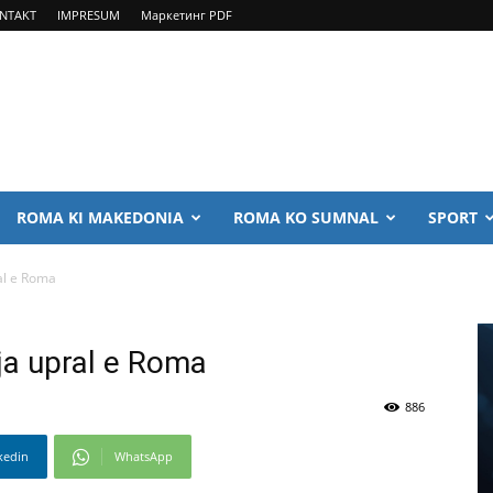
NTAKT
IMPRESUM
Маркетинг PDF
ROMA KI MAKEDONIA
ROMA KO SUMNAL
SPORT
ral e Roma
ija upral e Roma
886
kedin
WhatsApp