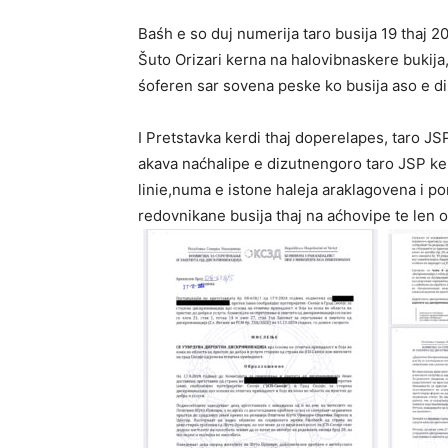
Baśh e so duj numerija taro busija 19 thaj 2
Šuto Orizari kerna na halovibnaskere bukija, 
śoferen sar sovena peske ko busija aso e diz
I Pretstavka kerdi thaj doperelapes, taro J
akava naćhalipe e dizutnengoro taro JSP ker
linie,numa e istone haleja araklagovena i p
redovnikane busija thaj na aćhovipe te len ol