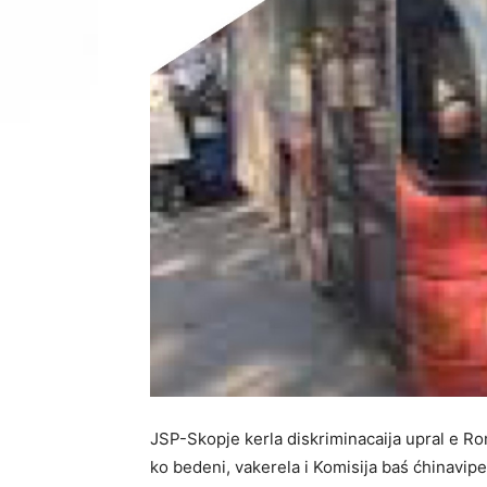
JSP-Skopje kerla diskriminacaija upral e Roma
ko bedeni, vakerela i Komisija baś ćhinavipe 