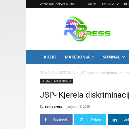
четврток, август 6, 2026
Forum
AMENGE
KO
ROMA
PRESS
KHERE
MAKEDONIA
SUMNAL
ROMA KI MAKEDONIA
JSP- Kjerela diskriminacija up
ROMA KI MAKEDONIA
JSP- Kjerela diskriminac
By
romapress
-
јануари 3, 2025
Facebook
Twitter
Lin