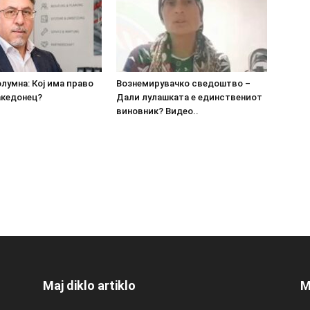
олумна: Кој има право
Вознемирувачко сведоштво –
акедонец?
Дали лулашката е единствениот
виновник? Видео..
Maj diklo artiklo
M