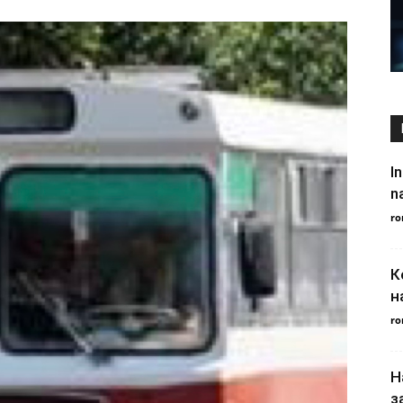
I
n
ro
К
н
ro
Н
з