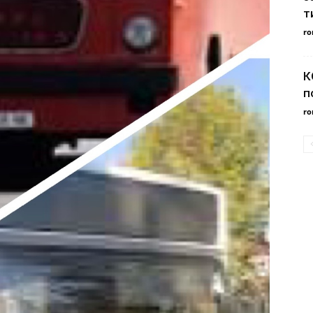
т
ro
К
п
ro