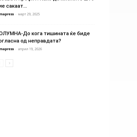
ие сакаат...
mapress
-
март 29, 2025
ОЛУМНА-До кога тишината ќе биде
огласна од неправдата?
mapress
-
април 19, 2026