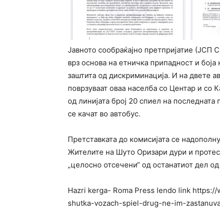
Јавното сообраќајно претпријатие (ЈСП 
врз основа на етничка припадност и боја
заштита од дискриминација. И на двете авт
поврзуваат оваа населба со Центар и со 
од линијата број 20 спиел на последната 
се качат во автобус.
Претставката до комисијата се надополну
Жителите на Шуто Оризари дури и протест
„целосно отсечени“ од останатиот дел од
Hazri kerga- Roma Press lendo link https:/
shutka-vozach-spiel-drug-ne-im-zastanuva