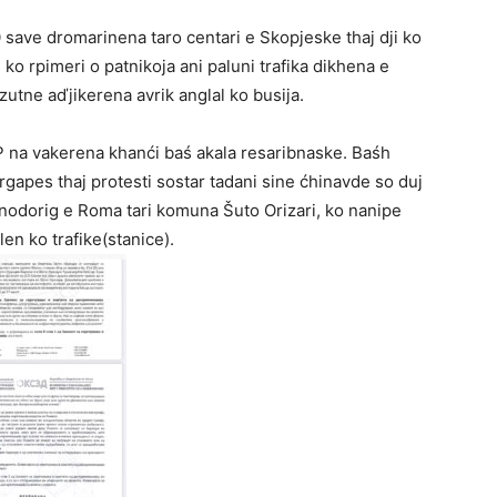
0 save dromarinena taro centari e Skopjeske thaj dji ko
ko rpimeri o patnikoja ani paluni trafika dikhena e
utne aďjikerena avrik anglal ko busija.
SP na vakerena khanći baś akala resaribnaske. Baśh
gapes thaj protesti sostar tadani sine ćhinavde so duj
onodorig e Roma tari komuna Šuto Orizari, ko nanipe
en ko trafike(stanice).