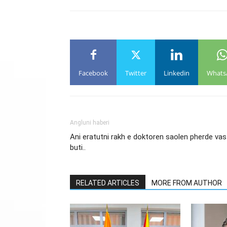
Facebook
Twitter
Linkedin
Whats
Angluni haberi
Ani eratutni rakh e doktoren saolen pherde vas
buti..
RELATED ARTICLES
MORE FROM AUTHOR