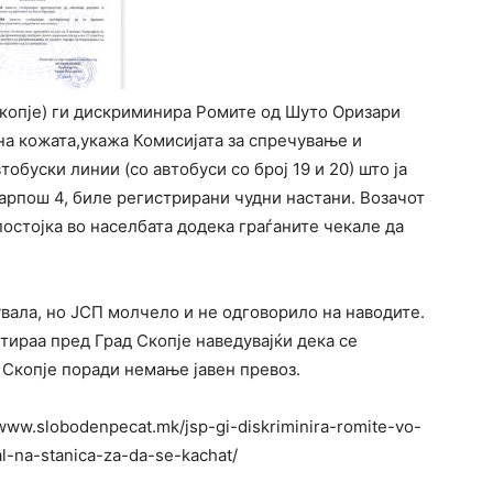
Скопје) ги дискриминира Ромите од Шуто Оризари
 на кожата,укажа Комисијата за спречување и
обуски линии (со автобуси со број 19 и 20) што ја
Карпош 4, биле регистрирани чудни настани. Возачот
постојка во населбата додека граѓаните чекале да
вала, но ЈСП молчело и не одговорило на наводите.
ираа пред Град Скопје наведувајќи дека се
 Скопје поради немање јавен превоз.
/www.slobodenpecat.mk/jsp-gi-diskriminira-romite-vo-
l-na-stanica-za-da-se-kachat/