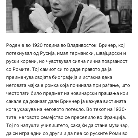
Роден е во 1920 година во Владивосток. Бринер, кој
потекнувал од Русија, имал германски, швајцарски и
руски корени, но чувствувал силна лична поврзаност
со Ромите. Тој самиот си го даде правото да ја
преименува својата биографија и истакна дека
неговата мајка е ромка која починала при раѓање, што
честопати било предмет на новинарски прашања кои
сакале да дознаат дали Бриннер ја кажува вистината
кога укажува на неговото потекло. Во текот на 1930-
тите, неговото семејство се преселило во Франција.
Тој го напушти училиштето, сакајќи да стане музичар,
да си игра едни со други и да пее со руските Роми во