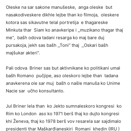
Oleske na sar sakone manušeske, anga oleske but
nasakodiveskere dikhle lejbe than ko filmoja, oleskere
kotora sas sikavutne telal portretija e thagareske
Minkuta thar Siam ko anavkeripe i ,,muzikano thagar thaj
me“, bašh odova tadani resarga ko maj bare duj
pursakoja, jekh sas bašh ,,Toni“ thaj ,,Oskari bašh
majšukar akteri“.
Pali odova Briner sas but aktivnikane ko politikani umal
bašh Romano pučjipe, aso oleskoro lejbe than tadana
anavkerena ole sar muj bašh o našle manuša ko Unime
Nacie sar učho konsultanto.
Jul Briner lela than ko Jekto sumnaleskoro kongresi ko
Rim ko London aso ko 1971 berš thaj ko dujto kongresi
khi Ženeva, thaj ko 1978 berš vov resarela sar sajdimalo
presidenti thar Maškarđianeskiri Romani khedin (IRU )