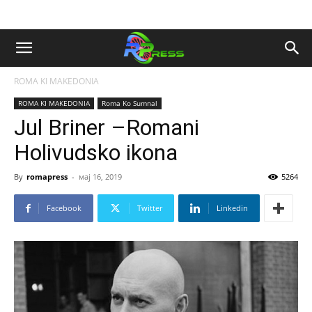
ROMA KI MAKEDONIA
ROMA KI MAKEDONIA
Roma Ko Sumnal
Jul Briner –Romani
Holivudsko ikona
By
romapress
-
мај 16, 2019
5264
Facebook
Twitter
Linkedin