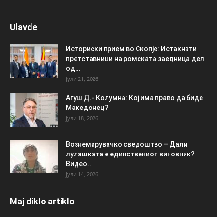
Ulavde
Историски прием во Скопје: Истакнати
претставници на ромската заедница дел
од...
јули 21, 2026
Агуш Д.- Колумна: Кој има право да биде
Македонец?
јули 18, 2026
Вознемирувачко сведоштво – Дали
лулашката е единствениот виновник?
Видео..
јули 14, 2026
Maj diklo artiklo