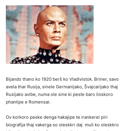
Bijando thano ko 1920 berš ko Vladivistok. Briner, savo
avela thar Rusija, sinele Germanijako, Švajcarijako thaj
Rusijako avibe, numa ole sine ki peste baro iloskoro
phanlipe e Romensar.
Ov korkoro peske denga hakajipe te irankerel piri
biografija thaj vakerga so oleskkri daj muli ko oleskkro