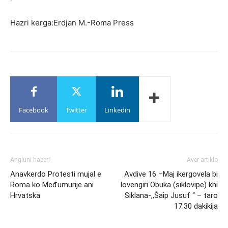
Hazri kerga:Erdjan M.-Roma Press
Facebook
Twitter
Linkedin
Angluni haberi
Aver artiklo
Anavkerdo Protesti mujal e
Avdive 16 –Maj ikergovela bi
Roma ko Međumurije ani
lovengiri Obuka (siklovipe) khi
Hrvatska
Siklana-,,Šaip Jusuf “ – taro
17:30 dakikija