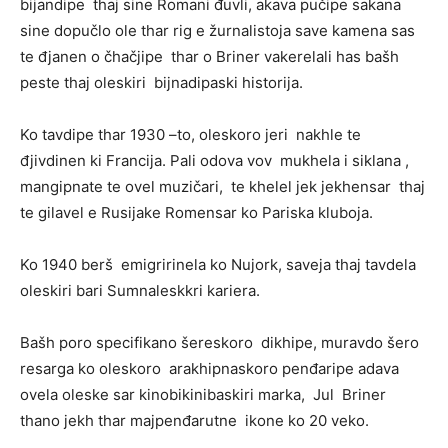
bijandipe thaj sine Romani đuvli, akava pučipe sakana
sine dopučlo ole thar rig e žurnalistoja save kamena sas
te đjanen o čhačjipe thar o Briner vakerelali has bašh
peste thaj oleskiri bijnadipaski historija.
Ko tavdipe thar 1930 –to, oleskoro jeri nakhle te
đjivdinen ki Francija. Pali odova vov mukhela i siklana ,
mangipnate te ovel muzičari, te khelel jek jekhensar thaj
te gilavel e Rusijake Romensar ko Pariska kluboja.
Ko 1940 berš emigririnela ko Nujork, saveja thaj tavdela
oleskiri bari Sumnaleskkri kariera.
Bašh poro specifikano šereskoro dikhipe, muravdo šero
resarga ko oleskoro arakhipnaskoro penđaripe adava
ovela oleske sar kinobikinibaskiri marka, Jul Briner
thano jekh thar majpenđarutne ikone ko 20 veko.