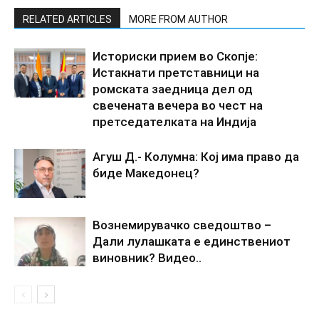
RELATED ARTICLES
MORE FROM AUTHOR
Историски прием во Скопје:
Истакнати претставници на
ромската заедница дел од
свечената вечера во чест на
претседателката на Индија
Агуш Д.- Колумна: Кој има право да
биде Македонец?
Вознемирувачко сведоштво –
Дали лулашката е единствениот
виновник? Видео..