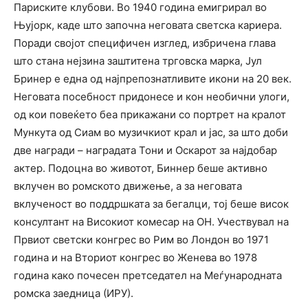
Париските клубови. Во 1940 година емигрирал во
Њујорк, каде што започна неговата светска кариера.
Поради својот специфичен изглед, избричена глава
што стана нејзина заштитена трговска марка, Јул
Бринер е една од најпрепознатливите икони на 20 век.
Неговата посебност придонесе и кон необични улоги,
од кои повеќето беа прикажани со портрет на кралот
Мункута од Сиам во музичкиот крал и јас, за што доби
две награди – наградата Тони и Оскарот за најдобар
актер. Подоцна во животот, Биннер беше активно
вклучен во ромското движење, а за неговата
вклученост во поддршката за бегалци, тој беше висок
консултант на Високиот комесар на ОН. Учествувал на
Првиот светски конгрес во Рим во Лондон во 1971
година и на Вториот конгрес во Женева во 1978
година како почесен претседател на Меѓународната
ромска заедница (ИРУ).