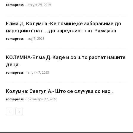
romapress
-
август 29, 2019
Елма Д. Колумна -Ке помине,ќе заборавиме до
наредниот пат… ,до наредниот пат Рамајана
romapress
-
мај 7, 2025
КОЛУМНА-Елма Д. Каде и со што растат нашите
деца..
romapress
-
април 7, 2025
Колумна: Севгул А.- Што се случува со нас..
romapress
-
октомври 27, 2022