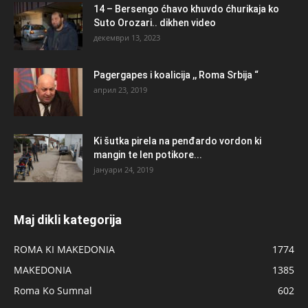
14 – Bersengo ćhavo khuvdo ćhurikaja ko
Suto Orozari.. dikhen video
декември 13, 2023
Pagergapes i koalicija ,, Roma Srbija “
април 23, 2019
Ki šutka pirela na penđardo vordon ki
mangin te len potikore...
јануари 24, 2019
Maj dikli kategorija
ROMA KI MAKEDONIA
1774
MAKEDONIA
1385
Roma Ko Sumnal
602