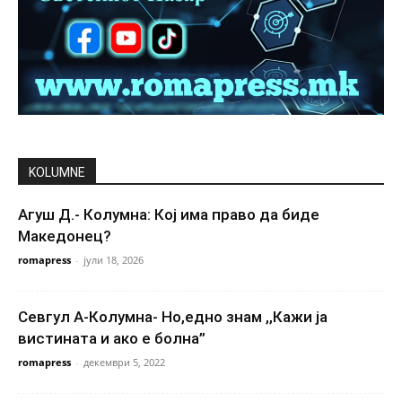
KOLUMNE
Агуш Д.- Колумна: Кој има право да биде
Македонец?
romapress
-
јули 18, 2026
Севгул А-Колумна- Но,едно знам ,,Кажи ја
вистината и ако е болна”
romapress
-
декември 5, 2022