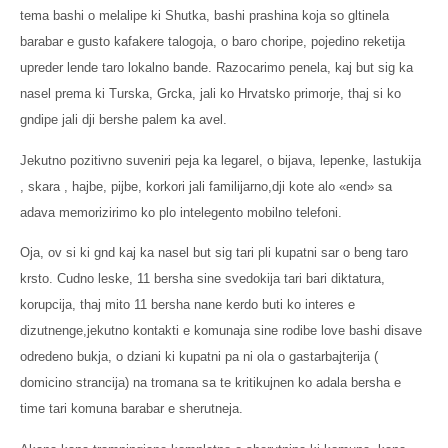
tema bashi o melalipe ki Shutka, bashi prashina koja so gltinela
barabar e gusto kafakere talogoja, o baro choripe, pojedino reketija
upreder lende taro lokalno bande. Razocarimo penela, kaj but sig ka
nasel prema ki Turska, Grcka, jali ko Hrvatsko primorje, thaj si ko
gndipe jali dji bershe palem ka avel.
Jekutno pozitivno suveniri peja ka legarel, o bijava, lepenke, lastukija
, skara , hajbe, pijbe, korkori jali familijarno,dji kote alo «end» sa
adava memorizirimo ko plo intelegento mobilno telefoni.
Oja, ov si ki gnd kaj ka nasel but sig tari pli kupatni sar o beng taro
krsto. Cudno leske, 11 bersha sine svedokija tari bari diktatura,
korupcija, thaj mito 11 bersha nane kerdo buti ko interes e
dizutnenge,jekutno kontakti e komunaja sine rodibe love bashi disave
odredeno bukja, o dziani ki kupatni pa ni ola o gastarbajterija (
domicino strancija) na tromana sa te kritikujnen ko adala bersha e
time tari komuna barabar e sherutneja.