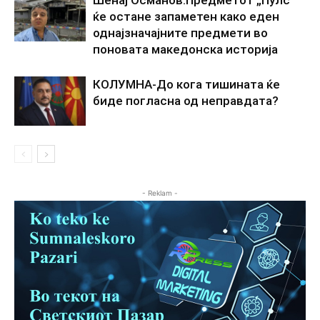
Шенај Османов:Предметот „Пулс“
ќе остане запаметен како еден
однајзначајните предмети во
поновата македонска историја
КОЛУМНА-До кога тишината ќе
биде погласна од неправдата?
- Reklam -