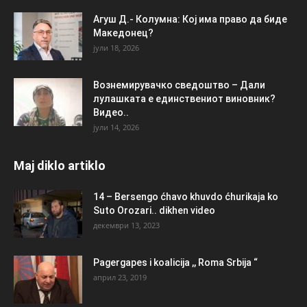
Агуш Д.- Колумна: Кој има право да биде
Македонец?
јули 18, 2026
Вознемирувачко сведоштво – Дали
лулашката е единствениот виновник?
Видео..
јули 14, 2026
Maj diklo artiklo
14 – Bersengo ćhavo khuvdo ćhurikaja ko
Suto Orozari.. dikhen video
декември 13, 2023
Pagergapes i koalicija ,, Roma Srbija “
април 23, 2019