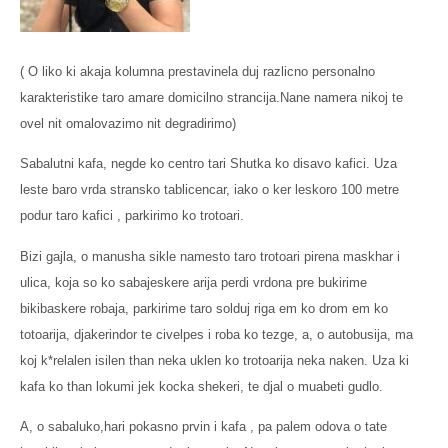
( O liko ki akaja kolumna prestavinela duj razlicno personalno
karakteristike taro amare domicilno strancija.Nane namera nikoj te
ovel nit omalovazimo nit degradirimo)
Sabalutni kafa, negde ko centro tari Shutka ko disavo kafici. Uza
leste baro vrda stransko tablicencar, iako o ker leskoro 100 metre
podur taro kafici , parkirimo ko trotoari.
Bizi gajla, o manusha sikle namesto taro trotoari pirena maskhar i
ulica, koja so ko sabajeskere arija perdi vrdona pre bukirime
bikibaskere robaja, parkirime taro solduj riga em ko drom em ko
totoarija, djakerindor te civelpes i roba ko tezge, a, o autobusija, ma
koj k*relalen isilen than neka uklen ko trotoarija neka naken. Uza ki
kafa ko than lokumi jek kocka shekeri, te djal o muabeti gudlo.
A, o sabaluko,hari pokasno prvin i kafa , pa palem odova o tate