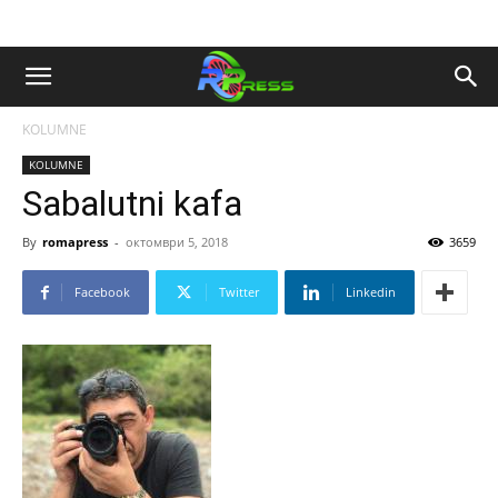
KOLUMNE
KOLUMNE
Sabalutni kafa
By
romapress
-
октомври 5, 2018
3659
Facebook
Twitter
Linkedin