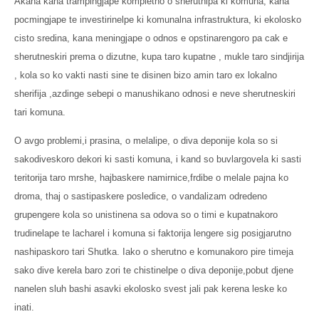
Akana kana trampingjape kompletno o sherutnipa ki komuna, kana
pocmingjape te investirinelpe ki komunalna infrastruktura, ki ekolosko
cisto sredina, kana meningjape o odnos e opstinarengoro pa cak e
sherutneskiri prema o dizutne, kupa taro kupatne , mukle taro sindjirija
, kola so ko vakti nasti sine te disinen bizo amin taro ex lokalno
sherifija ,azdinge sebepi o manushikano odnosi e neve sherutneskiri
tari komuna.
O avgo problemi,i prasina, o melalipe, o diva deponije kola so si
sakodiveskoro dekori ki sasti komuna, i kand so buvlargovela ki sasti
teritorija taro mrshe, hajbaskere namirnice,frdibe o melale pajna ko
droma, thaj o sastipaskere posledice, o vandalizam odredeno
grupengere kola so unistinena sa odova so o timi e kupatnakoro
trudinelape te lacharel i komuna si faktorija lengere sig posigjarutno
nashipaskoro tari Shutka. Iako o sherutno e komunakoro pire timeja
sako dive kerela baro zori te chistinelpe o diva deponije,pobut djene
nanelen sluh bashi asavki ekolosko svest jali pak kerena leske ko
inati.