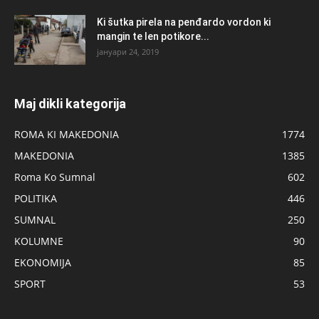
Ki šutka pirela na penđardo vordon ki
mangin te len potikore...
јануари 24, 2019
Maj dikli kategorija
ROMA KI MAKEDONIA
1774
MAKEDONIA
1385
Roma Ko Sumnal
602
POLITIKA
446
SUMNAL
250
KOLUMNE
90
EKONOMIJA
85
SPORT
53