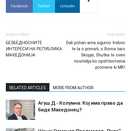
Facebook
Twitter
Linkedin
Angluni haberi
Aver artiklo
БЕЗБЕДНОСНИТЕ
Dali pohari ama sigurno trebno
ИНТЕРЕСИ НА РЕПУБЛИКА
te la o primati, o Roma taro
МАКЕДОНИЈА
Skopje, Shutka te oven
nositelija ko opshtestvena
promene ki MK!
RELATED ARTICLES
MORE FROM AUTHOR
Агуш Д.- Колумна: Кој има право да
биде Македонец?