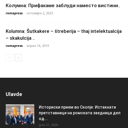
Колумна: Прифакаме заблуди наместо вистини..
romapress
-
октомври 2, 2023
Kolumna: Šutkakere – štreberija – thaj intelektualcija
– skakulcija ..
romapress
-
април 16, 2019
Ulavde
Историски прием во Скопје: Истакнати
претставници на ромската заедница дел
од...
јули 21, 2026