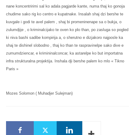
nane koncentririmi sal ko adala pagjarde kante, numa thaj ko gonoja
chudime sako rig ko centro e kupatnake. Insalah shaj dzi bershe te
kuvgale i godi te avel palem , shaj bi promeninenape sa o bukja, o
zulumdjije , o kriminalcijako te oven ko plo than, po zasluga so pogled
ki niva bashi sadibe kompirija a, o sherutno e dizjakoro najposle ka
shaj te dishinel slobodno , thaj ko than te raspravinelpe sako dive e
zumumdziencar, e krimininalconcar, ka astarelpe ko but importatna
infra strukturalna projektija. Inshala dji bershe palem ko mlo « Tikno
Paris »
Mozes Solomon ( Muhadjer Sulejman)