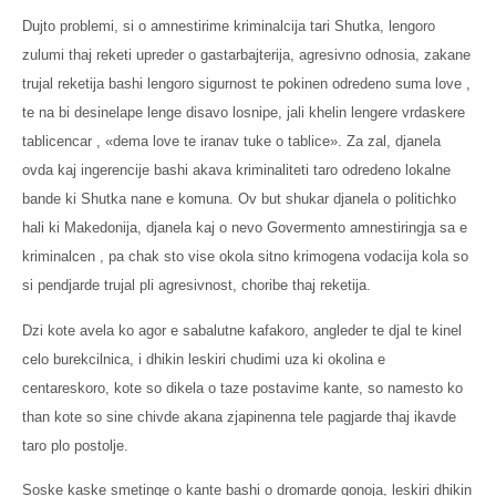
Dujto problemi, si o amnestirime kriminalcija tari Shutka, lengoro
zulumi thaj reketi upreder o gastarbajterija, agresivno odnosia, zakane
trujal reketija bashi lengoro sigurnost te pokinen odredeno suma love ,
te na bi desinelape lenge disavo losnipe, jali khelin lengere vrdaskere
tablicencar , «dema love te iranav tuke o tablice». Za zal, djanela
ovda kaj ingerencije bashi akava kriminaliteti taro odredeno lokalne
bande ki Shutka nane e komuna. Ov but shukar djanela o politichko
hali ki Makedonija, djanela kaj o nevo Govermento amnestiringja sa e
kriminalcen , pa chak sto vise okola sitno krimogena vodacija kola so
si pendjarde trujal pli agresivnost, choribe thaj reketija.
Dzi kote avela ko agor e sabalutne kafakoro, angleder te djal te kinel
celo burekcilnica, i dhikin leskiri chudimi uza ki okolina e
centareskoro, kote so dikela o taze postavime kante, so namesto ko
than kote so sine chivde akana zjapinenna tele pagjarde thaj ikavde
taro plo postolje.
Soske kaske smetinge o kante bashi o dromarde gonoja, leskiri dhikin