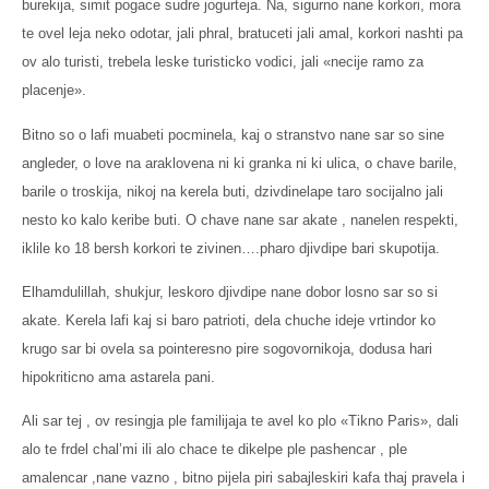
burekija, simit pogace sudre jogurteja. Na, sigurno nane korkori, mora
te ovel leja neko odotar, jali phral, bratuceti jali amal, korkori nashti pa
ov alo turisti, trebela leske turisticko vodici, jali «necije ramo za
placenje».
Bitno so o lafi muabeti pocminela, kaj o stranstvo nane sar so sine
angleder, o love na araklovena ni ki granka ni ki ulica, o chave barile,
barile o troskija, nikoj na kerela buti, dzivdinelape taro socijalno jali
nesto ko kalo keribe buti. O chave nane sar akate , nanelen respekti,
iklile ko 18 bersh korkori te zivinen….pharo djivdipe bari skupotija.
Elhamdulillah, shukjur, leskoro djivdipe nane dobor losno sar so si
akate. Kerela lafi kaj si baro patrioti, dela chuche ideje vrtindor ko
krugo sar bi ovela sa pointeresno pire sogovornikoja, dodusa hari
hipokriticno ama astarela pani.
Ali sar tej , ov resingja ple familijaja te avel ko plo «Tikno Paris», dali
alo te frdel chal’mi ili alo chace te dikelpe ple pashencar , ple
amalencar ,nane vazno , bitno pijela piri sabajleskiri kafa thaj pravela i