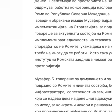
Денес 11 септември во просториите на В
оддржува работна конференција насловен
Роми во Република Северна Македонија-
воведни обракање имаше Мусафер Бајрам
имлементацијата на Стратегијата за под
Говореше за актуелната состојба на Ром
имплементираат еднаквоста на стапката 
споредба со не Ромите, укажа дека е на 
треба најмногу да се работи. Исто така 
инстутуции Ромската заедница немаат ра
претпријатија.
Музафер Б. говореше за домувањето и за
поврзано со Ромите и нивната состојба, 
инфраструктура, сопственост на земјиште
која се надева дека на денешната дискуси
со исход за конкретни чекори и решавањ
кои произлегуваат опфатени со Вработув