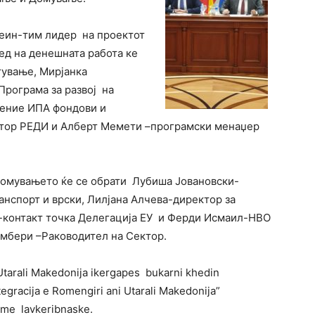
сеин-тим лидер на проектот
ед на денешната работа ке
тување, Мирјанка
рограма за развој на
ение ИПА фондови и
ктор РЕДИ и Алберт Мемети –програмски менаџер
 домувањето ќе се обрати Лубиша Јовановски-
анспорт и врски, Лилјана Алчева-директор за
-контакт точка Делегација ЕУ и Ферди Исмаил-НВО
амбери –Раководител на Сектор.
 Utarali Makedonija ikergapes bukarni khedin
tegracija e Romengiri ani Utarali Makedonija”
eme lavkeribnaske.