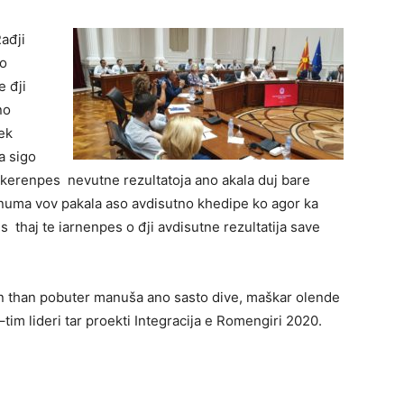
ađji
 o
e đji
no
ek
a sigo
e kerenpes nevutne rezultatoja ano akala duj bare
 numa vov pakala aso avdisutno khedipe ko agor ka
s thaj te iarnenpes o đji avdisutne rezultatija save
len than pobuter manuša ano sasto dive, maškar olende
tim lideri tar proekti Integracija e Romengiri 2020.