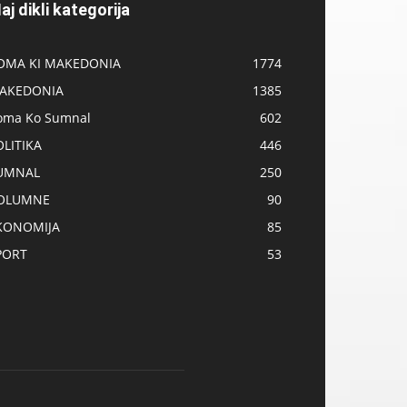
aj dikli kategorija
OMA KI MAKEDONIA
1774
AKEDONIA
1385
oma Ko Sumnal
602
OLITIKA
446
UMNAL
250
OLUMNE
90
KONOMIJA
85
PORT
53