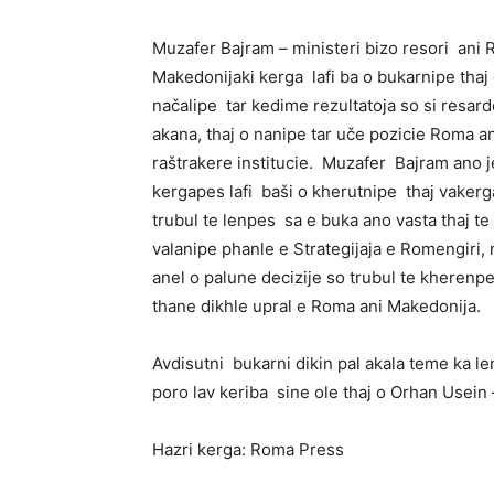
Muzafer Bajram – ministeri bizo resori ani R
Makedonijaki kerga lafi ba o bukarnipe thaj
načalipe tar kedime rezultatoja so si resard
akana, thaj o nanipe tar uče pozicie Roma a
raštrakere institucie. Muzafer Bajram ano j
kergapes lafi baši o kherutnipe thaj vakerg
trubul te lenpes sa e buka ano vasta thaj t
valanipe phanle e Strategijaja e Romengiri,
anel o palune decizije so trubul te kherenpe
thane dikhle upral e Roma ani Makedonija.
Avdisutni bukarni dikin pal akala teme ka 
poro lav keriba sine ole thaj o Orhan Usein –
Hazri kerga: Roma Press