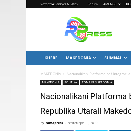
четврток, август 6, 2026
Forum
AMENGE
KO
ROMA
PRESS
KHERE
MAKEDONIA
SUMNAL
MAKEDONIA
Nacionalikani Platforma baš Integracij
MAKEDONIA
POLITIKA
ROMA KI MAKEDONIA
Nacionalikani Platforma 
Republika Utarali Makedo
By
romapress
-
септември 11, 2019