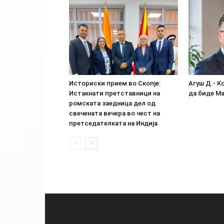
Историски прием во Скопје:
Агуш Д.- К
Истакнати претставници на
да биде М
ромската заедница дел од
свечената вечера во чест на
претседателката на Индија