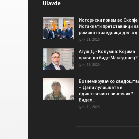
Ulavde
Историски прием во Скопје:
Истакнати претставници на
ромската заедница дел од..
јули 21, 2026
Агуш Д.- Колумна: Кој има
право да биде Македонец?
јули 18, 2026
Вознемирувачко сведоштв
– Дали лулашката е
единствениот виновник?
Видео..
јули 14, 2026