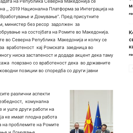
ладата на Република Северна Македонија се
м
а ,, 2019 Национална Платформа за Интеграција на
ro
 Вработување и Домување”. Пред присутните
, министер без ресор задолжен за
обрување на состојбата на Ромите во Македонија.
К
с
ите во Северна Република Македонија и колку се
к
за вработеност кај Ромската заедница во
многу ниска застапеност и додаде акцент дека таму
ro
укажа поврзано со вработеност дека во државните
ководни позиции во споредба со други јавни
 сите различни аспекти
безбедност, комунална
 и уште други работи на
ја ке имаат плодна работа
а на проблемите на Ромите
ање и Домување.