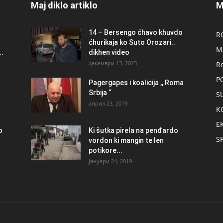
Maj diklo artiklo
M
14 – Bersengo ćhavo khuvdo
R
ćhurikaja ko Suto Orozari..
M
.
dikhen video
декември 13, 2023
R
P
Pagergapes i koalicija ,, Roma
Srbija “
S
април 23, 2019
K
E
о
Ki šutka pirela na penđardo
S
vordon ki mangin te len
potikore...
јануари 24, 2019