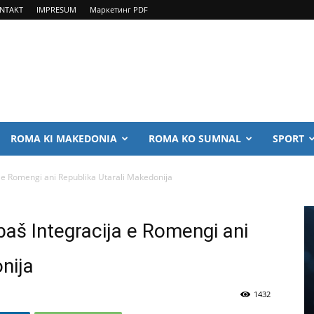
NTAKT
IMPRESUM
Маркетинг PDF
ROMA KI MAKEDONIA
ROMA KO SUMNAL
SPORT
a e Romengi ani Republika Utarali Makedonija
baš Integracija e Romengi ani
nija
1432