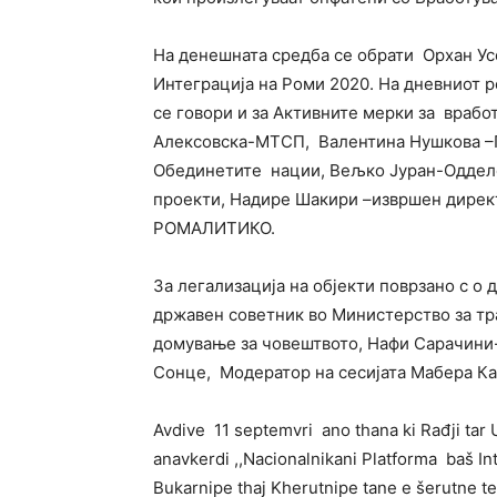
На денешната средба се обрати Орхан У
Интеграција на Роми 2020. На дневниот р
се говори и за Активните мерки за врабо
Алексовска-МТСП, Валентина Нушкова –П
Обединетите нации, Вељко Јуран-Оддел
проекти, Надире Шакири –извршен дире
РОМАЛИТИКО.
За легализација на објекти поврзано с о
државен советник во Министерство за тр
домување за човештвото, Нафи Сарачини
Сонце, Модератор на сесијата Мабера К
Avdive 11 septemvri ano thana ki Rađji tar
anavkerdi ,,Nacionalnikani Platforma baš In
Bukarnipe thaj Kherutnipe tane e šerutne t