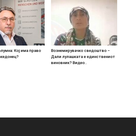
олумна: Кој има право
Вознемирувачко сведоштво –
акедонец?
Дали лулашката е единствениот
виновник? Видео..