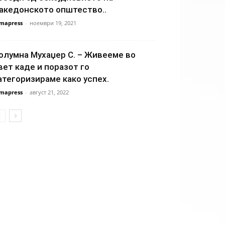
акедонското општество..
mapress
-
ноември 19, 2021
олумна Мухаџер С. – Живееме во
вет каде и поразот го
атегоризираме како успех.
mapress
-
август 21, 2022