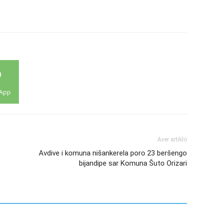
App
Aver artiklo
Avdive i komuna nišankerela poro 23 beršengo
bijandipe sar Komuna Šuto Orizari