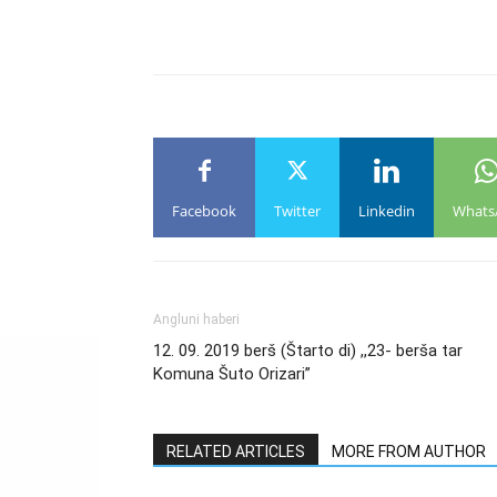
Facebook
Twitter
Linkedin
Whats
Angluni haberi
12. 09. 2019 berš (Štarto di) ,,23- berša tar
Komuna Šuto Orizari”
RELATED ARTICLES
MORE FROM AUTHOR