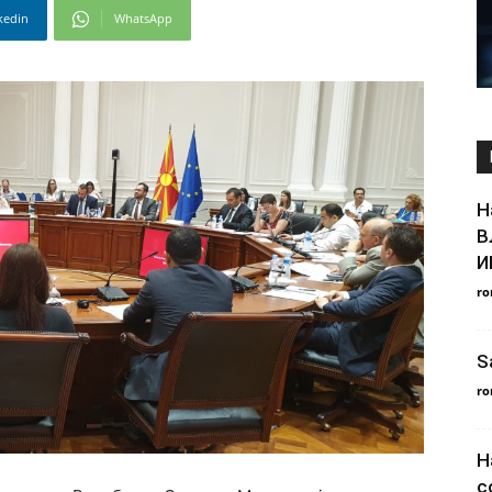
kedin
WhatsApp
Н
В
И
ro
S
ro
Н
с