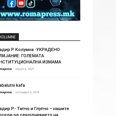
KOLUMNE
адир Р. Колумна -УКРАДЕНО
ЛИЈАНИЕ: ГОЛЕМАТА
НСТИТУЦИОНАЛНА ИЗМАМА
mapress
-
април 6, 2025
abalutni kafa
mapress
-
октомври 5, 2018
адир Р.- Тапчо и Глупчо – нашите
оседи од секојдневието на