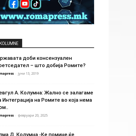
KOLUMNE
ржавата доби консензуален
ретседател – што добија Ромите?
mapress
-
јуни 13, 2019
евгул А. Колумна: Жално се залагаме
а Интеграција на Ромите во која нема
ом..
mapress
-
февруари 20, 2025
лма Д. Колумна -Ке помине,ќе