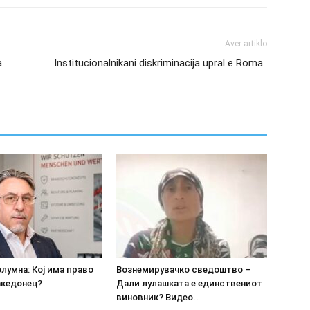
Aver artiklo
a
Institucionalnikani diskriminacija upral e Roma..
олумна: Кој има право
Вознемирувачко сведоштво –
акедонец?
Дали лулашката е единствениот
виновник? Видео..