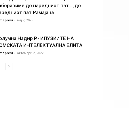
аборавиме до наредниот пат… ,до
аредниот пат Рамајана
mapress
-
мај 7, 2025
олумна Надир Р.- ИЛУЗИИТЕ НА
ОМСКАТА ИНТЕЛЕКТУАЛНА ЕЛИТА
mapress
-
октомври 2, 2022