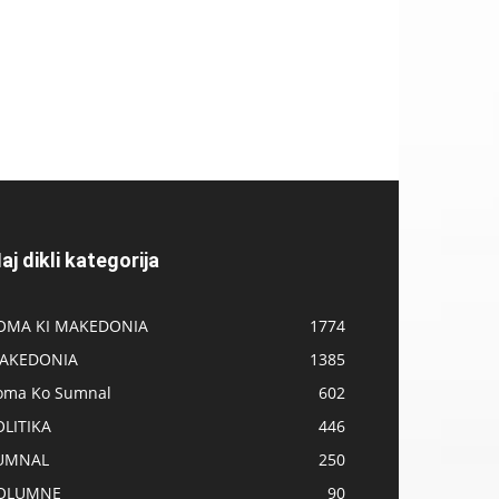
aj dikli kategorija
OMA KI MAKEDONIA
1774
AKEDONIA
1385
oma Ko Sumnal
602
OLITIKA
446
UMNAL
250
OLUMNE
90