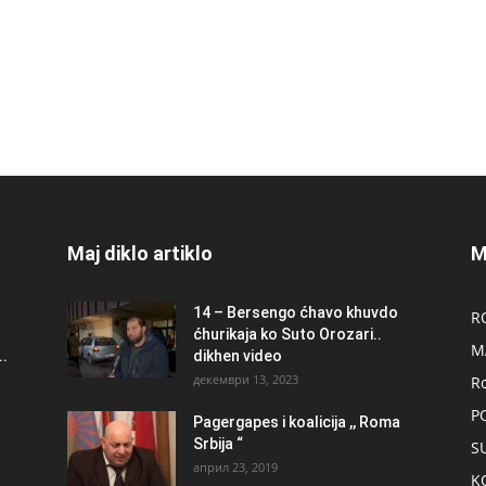
Maj diklo artiklo
M
14 – Bersengo ćhavo khuvdo
R
ćhurikaja ko Suto Orozari..
M
.
dikhen video
декември 13, 2023
R
P
Pagergapes i koalicija ,, Roma
Srbija “
S
април 23, 2019
K