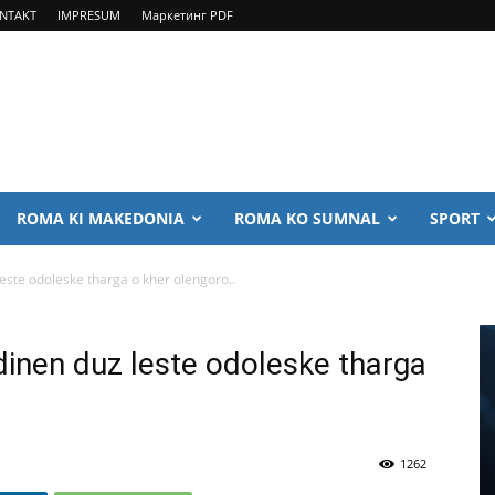
NTAKT
IMPRESUM
Маркетинг PDF
ROMA KI MAKEDONIA
ROMA KO SUMNAL
SPORT
ste odoleske tharga o kher olengoro..
inen duz leste odoleske tharga
1262