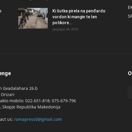
E
о
Ki šutka pirela na penđardo
S
vordon ki mangin te len
potikore...
јануари 24, 2019
enge
O
 Gvadalahara 26.b
 Orizari
akto mobilo: 022-651-818; 075-679-796
, Skopje Republika Makedonija
act us:
romapress0@gmail.com