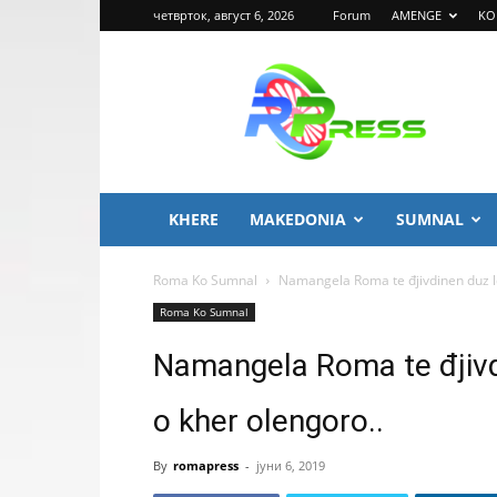
четврток, август 6, 2026
Forum
AMENGE
KO
ROMA
PRESS
KHERE
MAKEDONIA
SUMNAL
Roma Ko Sumnal
Namangela Roma te đjivdinen duz le
Roma Ko Sumnal
Namangela Roma te đjivd
o kher olengoro..
By
romapress
-
јуни 6, 2019