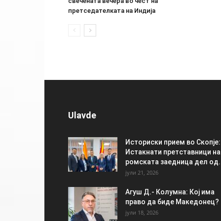
свечената вечера во чест на
претседателката на Индија
Ulavde
Историски прием во Скопје:
Истакнати претставници на
ромската заедница дел од..
јули 21, 2026
Агуш Д.- Колумна: Кој има
право да биде Македонец?
јули 18, 2026