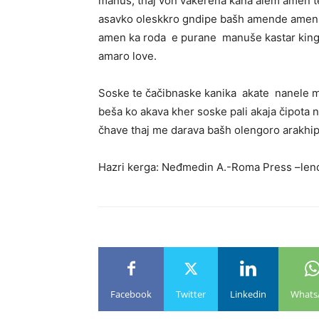
manuš, thaj von vakerena kana alem amen te 
asavko oleskkro gndipe bašh amende amen n
amen ka roda e purane manuše kastar kingem 
amaro love.
Soske te čačibnaske kanika akate nanele m
beša ko akava kher soske pali akaja čipota 
čhave thaj me darava bašh olengoro arakhip
Hazri kerga: Neđmedin A.-Roma Press –lend
Facebook
Twitter
Linkedin
Whats