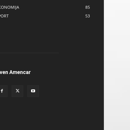
KONOMIJA
85
PORT
53
ven Amencar