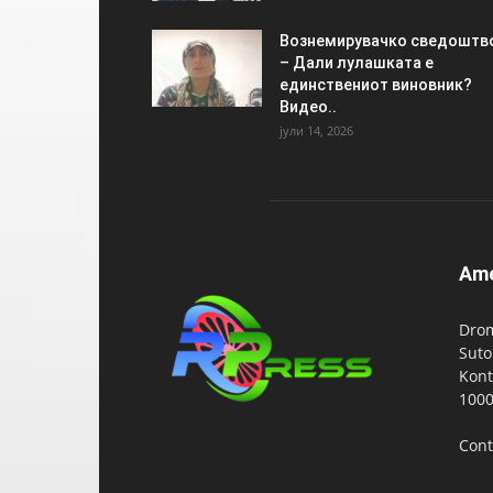
Вознемирувачко сведоштв
– Дали лулашката е
единствениот виновник?
Видео..
јули 14, 2026
Am
Drom
Suto
Kont
1000
Cont