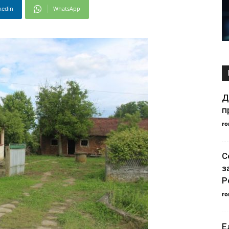
kedin
WhatsApp
Д
п
ro
С
з
Р
ro
Е