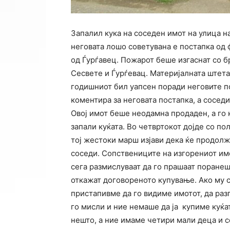
Запалил кука на соседен имот на улица н
неговата лошо советувана е постапка од 
од Ѓурѓавец. Пожарот беше изгаснат со 
Сесвете и Ѓурѓевац. Материјалната штета
годишниот бил уапсен поради неговите п
коментира за неговата постапка, а сосед
Овој имот беше неодамна продаден, а го 
запали куќата. Во четвртокот дојде со по
тој жестоки марш изјави дека ќе продолж
соседи. Сопствениците на изгорениот им
сега размислуваат да го прашаат поранеш
откажат договореното купување. Ако му 
пристапивме да го видиме имотот, да разг
го мисли и ние немаше да ја купиме куќа
нешто, а ние имаме четири мали деца и с