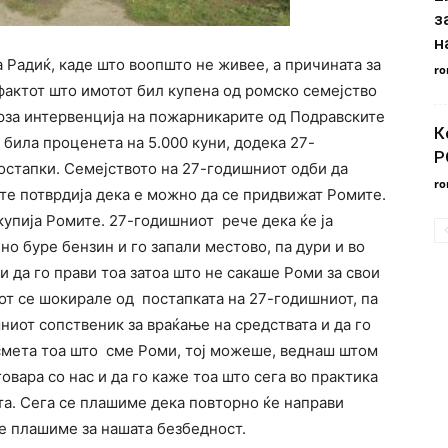
з
н
а Радиќ, каде што воопшто не живее, а причината за
ro
фактот што имотот бил купена од ромско семејство
брза интервенција на пожарникарите од Подравските
К
 била проценета на 5.000 куни, додека 27-
Р
остапки. Семејството на 27-годишниот одби да
ro
ите потврдија дека е можно да се придвижат Ромите.
купија Ромите. 27-годишниот рече дека ќе ја
лно буре бензин и го запали местово, па дури и во
и да го прави тоа затоа што не сакаше Роми за свои
от се шокирале од постапката на 27-годишниот, па
ниот сопственик за враќање на средствата и да го
смета тоа што сме Роми, тој можеше, веднаш штом
овара со нас и да го каже тоа што сега во практика
та. Сега се плашиме дека повторно ќе направи
е плашиме за нашата безбедност.