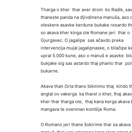
Tharga o kher thar aver drom ko Radik, sa
thaneste panda na đjivdinena manuša, aso o
oleskere asavke kerdune bukake resardo th
so akava kher kinga ole Romane jeri thar o
Gjurgavec. O jagalipe sas ačavdo preka
intervencija mujal jagalipnaske, o bilačipe 
upral 5.000 kune, aso o manuš e asavke bil
bukjake sig sas astardo thaj phanlo thar pol
bukarne.
Akava than čirla thano bikinimo thaj kindo
anglal ov vakerga ka tharel o kher, thaj aka
kher thar tharga ole, thaj kana kerga akav
mangava te ovenman komšije Roma.
O Romano jeri thane šokirime thar sa akava 