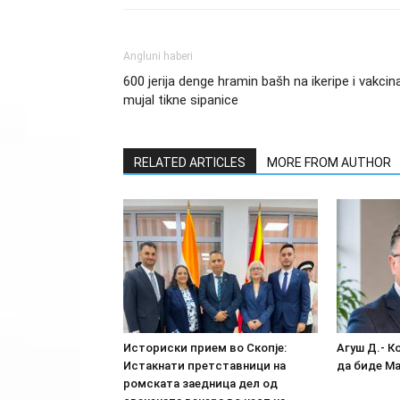
Angluni haberi
600 jerija denge hramin bašh na ikeripe i vakcin
mujal tikne sipanice
RELATED ARTICLES
MORE FROM AUTHOR
Историски прием во Скопје:
Агуш Д.- К
Истакнати претставници на
да биде М
ромската заедница дел од