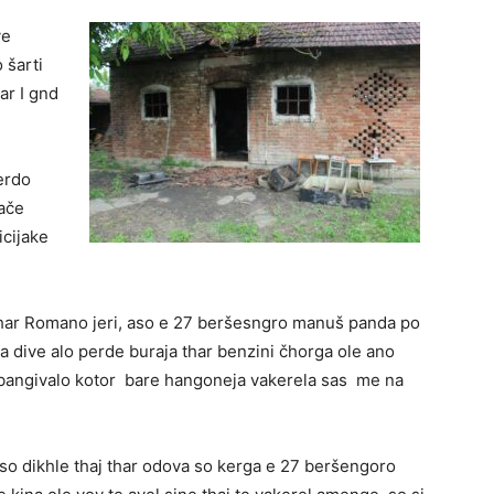
ve
 šarti
ar I gnd
kerdo
ače
icijake
 thar Romano jeri, aso e 27 beršesngro manuš panda po
va dive alo perde buraja thar benzini čhorga ole ano
a bangivalo kotor bare hangoneja vakerela sas me na
so dikhle thaj thar odova so kerga e 27 beršengoro