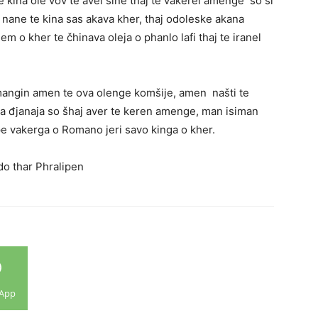
kina ole vov te avel sine thaj te vakerel amenge so si
ane te kina sas akava kher, thaj odoleske akana
o kher te čhinava oleja o phanlo lafi thaj te iranel
angin amen te ova olenge komšije, amen našti te
na đjanaja so šhaj aver te keren amenge, man isiman
e vakerga o Romano jeri savo kinga o kher.
o thar Phralipen
App