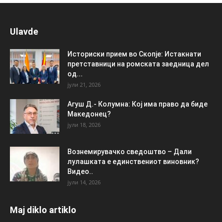
Ulavde
Историски прием во Скопје: Истакнати
претставници на ромската заедница дел
од...
јули 21, 2026
Агуш Д.- Колумна: Кој има право да биде
Македонец?
јули 18, 2026
Вознемирувачко сведоштво – Дали
лулашката е единствениот виновник?
Видео..
јули 14, 2026
Maj diklo artiklo