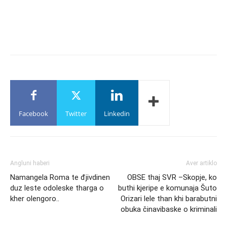
Facebook
Twitter
Linkedin
Angluni haberi
Aver artiklo
Namangela Roma te đjivdinen
OBSE thaj SVR –Skopje, ko
duz leste odoleske tharga o
buthi kjeripe e komunaja Šuto
kher olengoro..
Orizari lele than khi barabutni
obuka činavibaske o kriminali