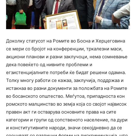
Доколку статусот на Ромите во Босна и Херцеговина
се мери со бројот на конференции, тркалезни маси,
акциони планови и разни заклучоци, нема сомневање
дека повеќето од нивните проблеми и
егзистенцијалните потреби ќе бидат решени одамна.
Толку многу работи се кажаа, заклучија, поддржаа и
истакнаа во разни документи за положбата на Ромите
во босанското општество. Меѓутоа, припадноста кон
ромското малцинство во земја која со својот највисок
правен акт ги остварува основните права на сите
категории и групи од сопственото население, па дури
и конститутивните народи, значи секојдневно да се
соочуваат со различни форми на дискриминација, што