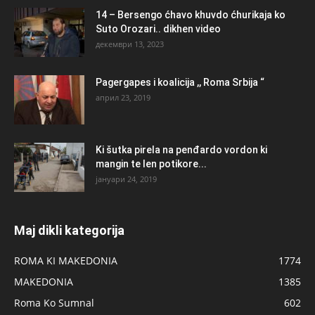
14 – Bersengo ćhavo khuvdo ćhurikaja ko
Suto Orozari.. dikhen video
декември 13, 2023
Pagergapes i koalicija ,, Roma Srbija “
април 23, 2019
Ki šutka pirela na penđardo vordon ki
mangin te len potikore...
јануари 24, 2019
Maj dikli kategorija
ROMA KI MAKEDONIA
1774
MAKEDONIA
1385
Roma Ko Sumnal
602