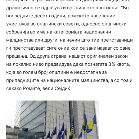
драматично се одразува и врз нивното постоење. “Во
последните десет години, ромското население
учествува во општински совети, односно општински
собранија во име на категоријата национални
малцинства или други, на начин што тие претставници
ги претставуваат сите оние кои се занимаваат со овие
прашања. Од друга страна, нашиот оригинален закон
на локално ниво предвидува дека познатата 3% квота,
која во голем број општини е недостапна за
припадниците на националните малцинства, а со тоа и
секако Ромите, вели Сејдиќ