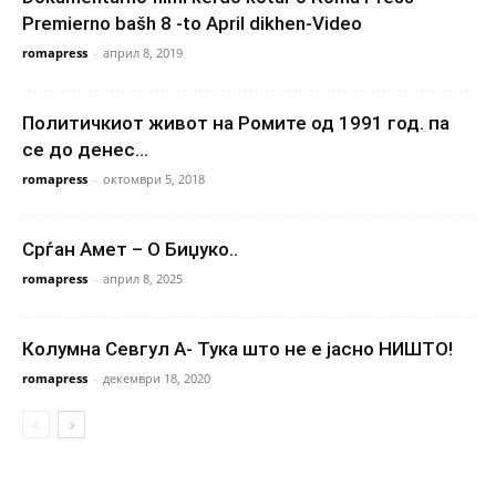
Premierno bašh 8 -to April dikhen-Video
romapress
-
април 8, 2019
Политичкиот живот на Ромите од 1991 год. па
се до денес…
romapress
-
октомври 5, 2018
Срѓан Амет – О Биџуко..
romapress
-
април 8, 2025
Колумна Севгул А- Тука што не е јасно НИШТО!
romapress
-
декември 18, 2020