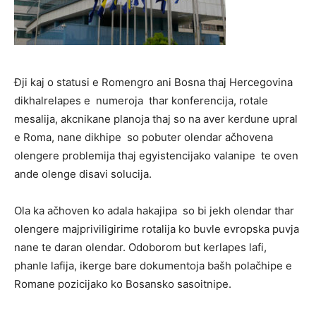
Đji kaj o statusi e Romengro ani Bosna thaj Hercegovina
dikhalrelapes e numeroja thar konferencija, rotale
mesalija, akcnikane planoja thaj so na aver kerdune upral
e Roma, nane dikhipe so pobuter olendar ačhovena
olengere problemija thaj egyistencijako valanipe te oven
ande olenge disavi solucija.
Ola ka ačhoven ko adala hakajipa so bi jekh olendar thar
olengere majpriviligirime rotalija ko buvle evropska puvja
nane te daran olendar. Odoborom but kerlapes lafi,
phanle lafija, ikerge bare dokumentoja bašh polačhipe e
Romane pozicijako ko Bosansko sasoitnipe.