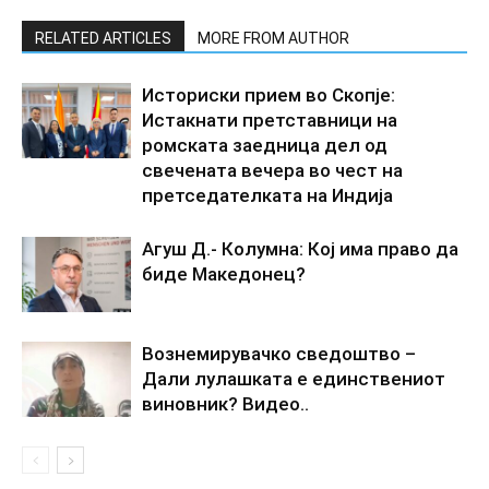
RELATED ARTICLES
MORE FROM AUTHOR
Историски прием во Скопје:
Истакнати претставници на
ромската заедница дел од
свечената вечера во чест на
претседателката на Индија
Агуш Д.- Колумна: Кој има право да
биде Македонец?
Вознемирувачко сведоштво –
Дали лулашката е единствениот
виновник? Видео..