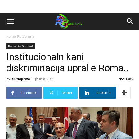
Roma Ko Sumnal
Roma Ko Sumnal
Institucionalnikani
diskriminacija upral e Roma..
By
romapress
-
јуни 6, 2019
1363
Facebook
Twitter
Linkedin