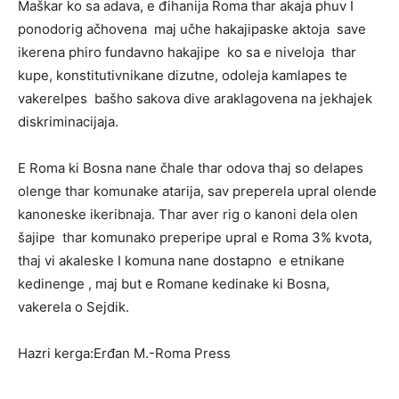
Maškar ko sa adava, e đihanija Roma thar akaja phuv I
ponodorig ačhovena maj učhe hakajipaske aktoja save
ikerena phiro fundavno hakajipe ko sa e niveloja thar
kupe, konstitutivnikane dizutne, odoleja kamlapes te
vakerelpes bašho sakova dive araklagovena na jekhajek
diskriminacijaja.
E Roma ki Bosna nane čhale thar odova thaj so delapes
olenge thar komunake atarija, sav preperela upral olende
kanoneske ikeribnaja. Thar aver rig o kanoni dela olen
šajipe thar komunako preperipe upral e Roma 3% kvota,
thaj vi akaleske I komuna nane dostapno e etnikane
kedinenge , maj but e Romane kedinake ki Bosna,
vakerela o Sejdik.
Hazri kerga:Erđan M.-Roma Press