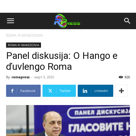
ROMA KI MAKEDONIA
ROMA KI MAKEDONIA
Panel diskusija: O Hango e
ďuvlengo Roma
By
romapress
-
март 5, 2025
926
Facebook
Twitter
Linkedin