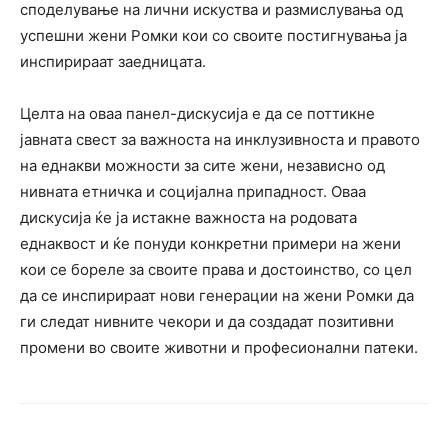
споделување на лични искуства и размислувања од
успешни жени Ромки кои со своите постигнувања ја
инспирираат заедницата.
Целта на оваа панел-дискусија е да се поттикне
јавната свест за важноста на инклузивноста и правото
на еднакви можности за сите жени, независно од
нивната етничка и социјална припадност. Оваа
дискусија ќе ја истакне важноста на родовата
еднаквост и ќе понуди конкретни примери на жени
кои се бореле за своите права и достоинство, со цел
да се инспирираат нови генерации на жени Ромки да
ги следат нивните чекори и да создадат позитивни
промени во своите животни и професионални патеки.