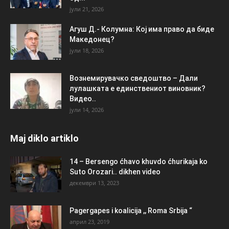
јули 21, 2026
Агуш Д.- Колумна: Кој има право да биде
Македонец?
јули 18, 2026
Вознемирувачко сведоштво – Дали
лулашката е единствениот виновник?
Видео..
јули 14, 2026
Maj diklo artiklo
14 – Bersengo ćhavo khuvdo ćhurikaja ko
Suto Orozari.. dikhen video
декември 13, 2023
Pagergapes i koalicija ,, Roma Srbija “
април 23, 2019