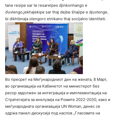
tane resipe sar te resarelpes djinkonhango e
ďuvlengo,jekhajekipe sar thaj dejbe śhajipe e djuvlenge,
bi dikhibnaja olengoro etnikano thaj socijalno identiteti.
Во пресрет на Меѓународниот ден на жената, 8 Март,
во организација на Кабинетот на министерот без
ресор задолжен за интеграција и имплементација на
Стратегијата за инклузија на Ромите 2022-2030, како и
меѓународната организација UN Woman, денес се
одржа панел-дискусија под наслов „Гласовите на