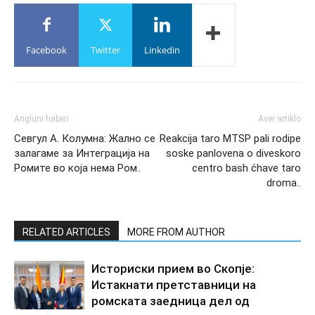
Facebook
Twitter
Linkedin
Angluni haberi
Aver artiklo
Севгул А. Колумна: Жално се
Reakcija taro MTSP pali rodipe
залагаме за Интеграција на
soske panlovena o diveskoro
Ромите во која нема Ром..
centro bash ćhave taro
droma..
RELATED ARTICLES
MORE FROM AUTHOR
Историски прием во Скопје:
Истакнати претставници на
ромската заедница дел од