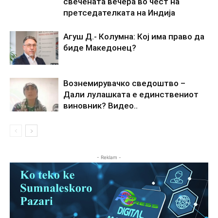
свечената вечера во чест на
претседателката на Индија
Агуш Д.- Колумна: Кој има право да
биде Македонец?
Вознемирувачко сведоштво –
Дали лулашката е единствениот
виновник? Видео..
- Reklam -