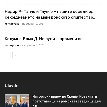
Надир Р.- Тапчо и Глупчо – нашите соседи од
секојдневието на македонското општество..
romapress
-
ноември 19, 2021
Kолумна-Елма Д. Не суди … промени се
romapress
-
февруари 5, 2025
Ulavde
Историски прием во Скопје: Истакнати
претставници на ромската заедница дел
од...