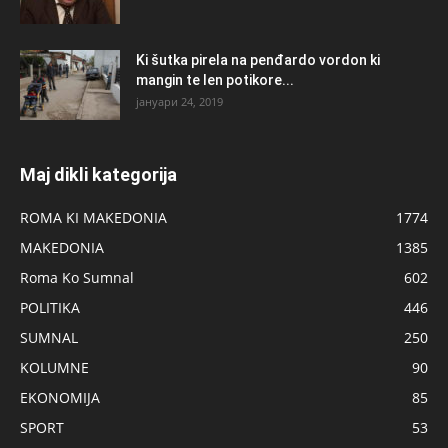
Ki šutka pirela na penđardo vordon ki
mangin te len potikore...
јануари 24, 2019
Maj dikli kategorija
ROMA KI MAKEDONIA
1774
MAKEDONIA
1385
Roma Ko Sumnal
602
POLITIKA
446
SUMNAL
250
KOLUMNE
90
EKONOMIJA
85
SPORT
53