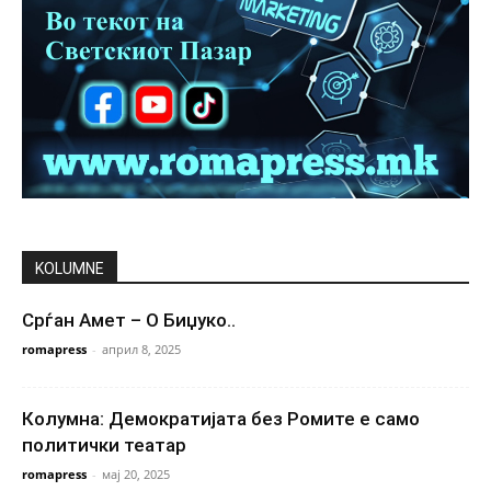
KOLUMNE
Срѓан Амет – О Биџуко..
romapress
-
април 8, 2025
Колумна: Демократијата без Ромите е само
политички театар
romapress
-
мај 20, 2025