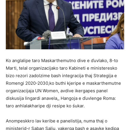
Ko anglalipe taro Maskarthemutno dive e ďuvlako, 8-to
Marti, telal organizacijako taro Kabineti e ministeresko
bizo rezori zadolzime bash integracija thaj Strategija e
Romengi 2020-2030,ko buthi kjeripe e maskarthemutne
organizacijaja UN Women, avdive ikergapes panel
diskusija lingardi anavela,, Hangoja e ďuvlenge Roma:
taro anhlalakharipe dji resipe ko śukar.
Anompeskkro lav keribe e panelistija, numa thaj o
ministerid-r Saban Saliu, vakerga bash e asavke kedipa