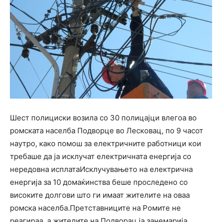
Шест полициски возила со 30 полицајци влегоа во
ромската населба Подворце во Лесковац, по 9 часот
наутро, како помош за електричните работници кои
требаше да ја исклучат електричната енергија со
нередовна исплатаИсклучувањето на електрична
енергија за 10 домаќинства беше проследено со
високите долгови што ги имаат жителите на оваа
ромска населба.Претставниците на Ромите не
реагираа, а жителите на Подворац ја занемарија