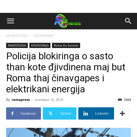
MAKEDONIA
EKONOMIJA
MAKEDONIA
EKONOMIJA
Roma Ko Sumnal
Policija blokiringa o sasto
than kote đjivdinena maj but
Roma thaj činavgapes i
elektrikani energija
By
romapress
-
ноември 16, 2018
1604
Facebook
Twitter
Linkedin