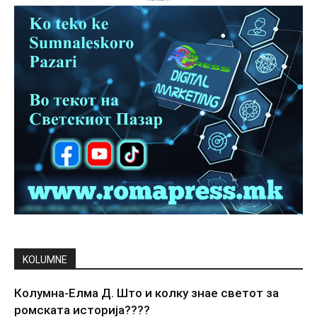
KOLUMNE
Колумна-Елма Д. Што и колку знае светот за
ромската историја????