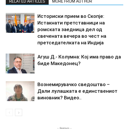
RELATED ARTICLES
MORE FROM AUTHOR
Историски прием во Скопје:
Истакнати претставници на
ромската заедница дел од
свечената вечера во чест на
претседателката на Индија
Агуш Д.- Колумна: Кој има право да
биде Македонец?
Вознемирувачко сведоштво –
Дали лулашката е единствениот
виновник? Видео..
- Reklam -