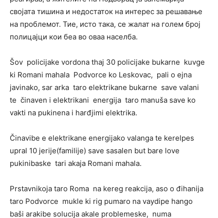
својата тишина и недостаток на интерес за решавање
на проблемот. Тие, исто така, се жалат на голем број
полицајци кои беа во оваа населба.
Šov policijake vordona thaj 30 policijake bukarne kuvge
ki Romani mahala Podvorce ko Leskovac, pali o ejna
javinako, sar arka taro elektrikane bukarne save valani
te činaven i elektrikani energija taro manuša save ko
vakti na pukinena i harđjimi elektrika.
Činavibe e elektrikane energijako valanga te kerelpes
upral 10 jerije(familije) save sasalen but bare love
pukinibaske tari akaja Romani mahala.
Prstavnikoja taro Roma na kereg reakcija, aso o đihanija
taro Podvorce mukle ki rig pumaro na vaydipe hango
baši arakibe solucija akale problemeske, numa