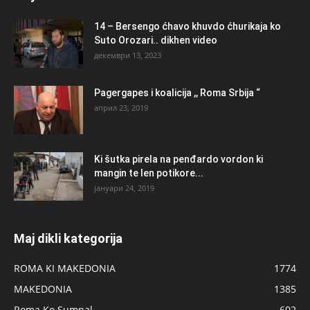
14 – Bersengo ćhavo khuvdo ćhurikaja ko
Suto Orozari.. dikhen video
декември 13, 2023
Pagergapes i koalicija ,, Roma Srbija “
април 23, 2019
Ki šutka pirela na penđardo vordon ki
mangin te len potikore...
јануари 24, 2019
Maj dikli kategorija
ROMA KI MAKEDONIA
1774
MAKEDONIA
1385
Roma Ko Sumnal
602