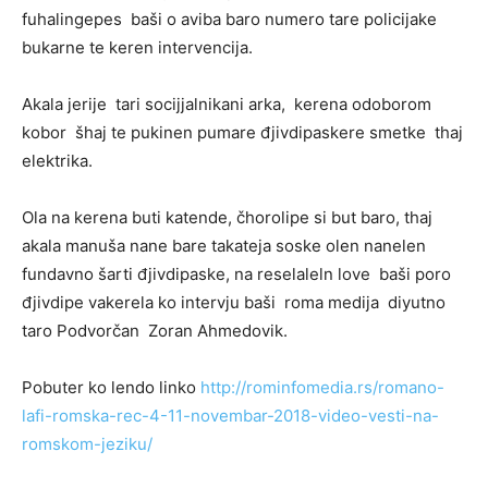
fuhalingepes baši o aviba baro numero tare policijake
bukarne te keren intervencija.
Akala jerije tari socijjalnikani arka, kerena odoborom
kobor šhaj te pukinen pumare đjivdipaskere smetke thaj
elektrika.
Ola na kerena buti katende, čhorolipe si but baro, thaj
akala manuša nane bare takateja soske olen nanelen
fundavno šarti đjivdipaske, na reselaleln love baši poro
đjivdipe vakerela ko intervju baši roma medija diyutno
taro Podvorčan Zoran Ahmedovik.
Pobuter ko lendo linko
http://rominfomedia.rs/romano-
lafi-romska-rec-4-11-novembar-2018-video-vesti-na-
romskom-jeziku/