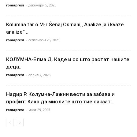
romapress
-
декември 5, 2025
Kolumna tar o M-r Śenaj Osmani,, Analizе jali kvaze
analize” ..
romapress
-
септември 26, 2021
КОЛУМНА-Елма Д. Каде и со што растат нашите
деца..
romapress
-
април 7, 2025
Надир Р. Колумна-Лажни вести за забава и
профит: Како да мислите што тие сакаат...
romapress
-
март 29, 2025