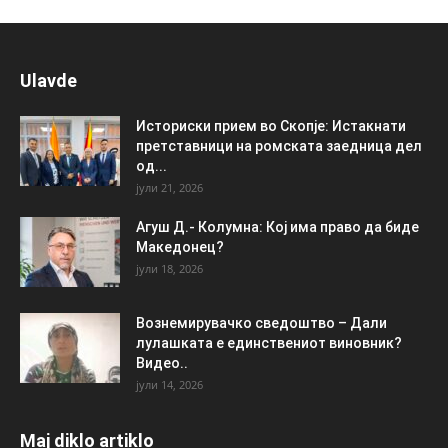
Ulavde
Историски прием во Скопје: Истакнати
претставници на ромската заедница дел
од...
јули 21, 2026
Агуш Д.- Колумна: Кој има право да биде
Македонец?
јули 18, 2026
Вознемирувачко сведоштво – Дали
лулашката е единствениот виновник?
Видео..
јули 14, 2026
Maj diklo artiklo