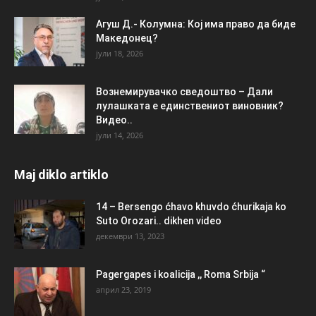
Агуш Д.- Колумна: Кој има право да биде
Македонец?
јули 18, 2026
Вознемирувачко сведоштво – Дали
лулашката е единствениот виновник?
Видео..
јули 14, 2026
Maj diklo artiklo
14 – Bersengo ćhavo khuvdo ćhurikaja ko
Suto Orozari.. dikhen video
декември 13, 2023
Pagergapes i koalicija ,, Roma Srbija “
април 23, 2019