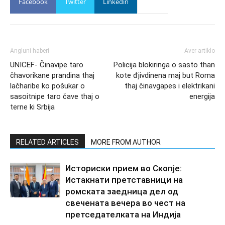
Facebook
Twitter
Linkedin
Angluni haberi
Aver artiklo
UNICEF- Činavipe taro
Policija blokiringa o sasto than
čhavorikane prandina thaj
kote đjivdinena maj but Roma
lačharibe ko pošukar o
thaj činavgapes i elektrikani
sasoitnipe taro čave thaj o
energija
terne ki Srbija
RELATED ARTICLES
MORE FROM AUTHOR
Историски прием во Скопје:
Истакнати претставници на
ромската заедница дел од
свечената вечера во чест на
претседателката на Индија