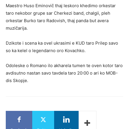
Maestro Huso Eminovič thaj leskoro khedimo orkestar
taro nekobor grupe sar Cherkezi band, chalgii, pleh
orkestar Burko taro Radovish, thaj panda but avera
muzičarija.
Dzikote i scena ka ovel ukrasimi e KUD taro Prilep savo
so ka kelel o legendarno oro Kovachko.
Odoleske o Romano ilo akharela tumen te oven kotor taro
avdisutno nastan savo tavdela taro 20:00 o ari ko MOB-
dis Skopje.