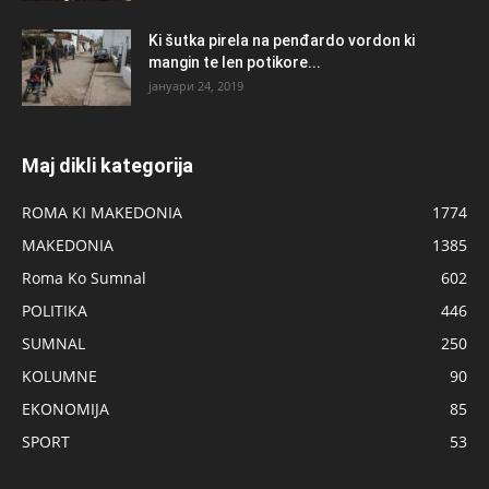
Ki šutka pirela na penđardo vordon ki
mangin te len potikore...
јануари 24, 2019
Maj dikli kategorija
ROMA KI MAKEDONIA
1774
MAKEDONIA
1385
Roma Ko Sumnal
602
POLITIKA
446
SUMNAL
250
KOLUMNE
90
EKONOMIJA
85
SPORT
53