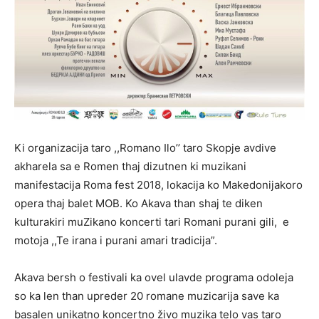
Ki organizacija taro ,,Romano Ilo’’ taro Skopje avdive
akharela sa e Romen thaj dizutnen ki muzikani
manifestacija Roma fest 2018, lokacija ko Makedonijakoro
opera thaj balet MOB. Ko Akava than shaj te diken
kulturakiri muZikano koncerti tari Romani purani gili, e
motoja ,,Te irana i purani amari tradicija”.
Akava bersh o festivali ka ovel ulavde programa odoleja
so ka len than upreder 20 romane muzicarija save ka
basalen unikatno koncertno živo muzika telo vas taro