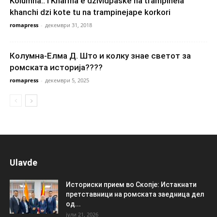
Kolumna.. I Kharma e dzividpaske na trampinela
khanchi dzi kote tu na trampinejape korkori
romapress
-
декември 31, 2018
Колумна-Елма Д. Што и колку знае светот за
ромската историја????
romapress
-
декември 5, 2025
Ulavde
Историски прием во Скопје: Истакнати
претставници на ромската заедница дел
од...
јули 21, 2026