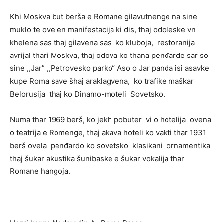
Khi Moskva but berša e Romane gilavutnenge na sine
muklo te ovelen manifestacija ki dis, thaj odoleske vn
khelena sas thaj gilavena sas ko kluboja, restoranija
avrijal thari Moskva, thaj odova ko thana penđarde sar so
sine ,,Jar” ,,Petrovesko parko“ Aso o Jar panda isi asavke
kupe Roma save šhaj araklagvena, ko trafike maškar
Belorusija thaj ko Dinamo-moteli Sovetsko.
Numa thar 1969 berš, ko jekh pobuter vi o hotelija ovena
o teatrija e Romenge, thaj akava hoteli ko vakti thar 1931
berš ovela penđardo ko sovetsko klasikani ornamentika
thaj šukar akustika šunibaske e šukar vokalija thar
Romane hangoja.