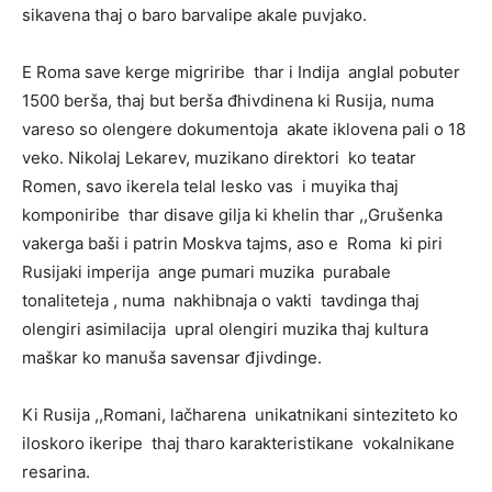
sikavena thaj o baro barvalipe akale puvjako.
E Roma save kerge migriribe thar i Indija anglal pobuter
1500 berša, thaj but berša đhivdinena ki Rusija, numa
vareso so olengere dokumentoja akate iklovena pali o 18
veko. Nikolaj Lekarev, muzikano direktori ko teatar
Romen, savo ikerela telal lesko vas i muyika thaj
komponiribe thar disave gilja ki khelin thar ,,Grušenka
vakerga baši i patrin Moskva tajms, aso e Roma ki piri
Rusijaki imperija ange pumari muzika purabale
tonaliteteja , numa nakhibnaja o vakti tavdinga thaj
olengiri asimilacija upral olengiri muzika thaj kultura
maškar ko manuša savensar đjivdinge.
Ki Rusija ,,Romani, lačharena unikatnikani sinteziteto ko
iloskoro ikeripe thaj tharo karakteristikane vokalnikane
resarina.