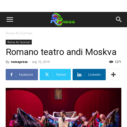
Roma Ko Sumnal
Roma Ko Sumnal
Romano teatro andi Moskva
By
romapress
-
мај 10, 2019
1271
Facebook
Twitter
Linkedin