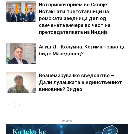
Историски прием во Скопје:
Истакнати претставници на
ромската заедница дел од
свечената вечера во чест на
претседателката на Индија
Агуш Д.- Колумна: Кој има право да
биде Македонец?
Вознемирувачко сведоштво –
Дали лулашката е единствениот
виновник? Видео..
- Reklam -