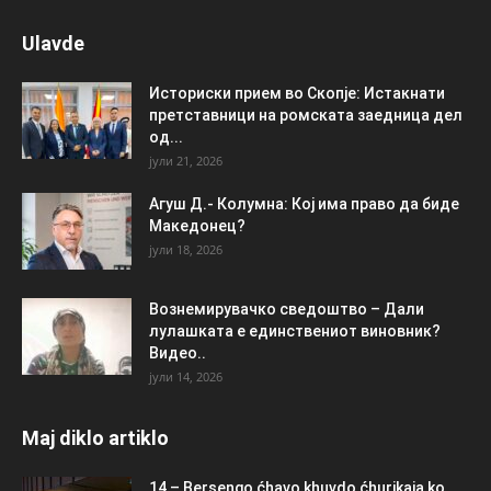
Ulavde
Историски прием во Скопје: Истакнати
претставници на ромската заедница дел
од...
јули 21, 2026
Агуш Д.- Колумна: Кој има право да биде
Македонец?
јули 18, 2026
Вознемирувачко сведоштво – Дали
лулашката е единствениот виновник?
Видео..
јули 14, 2026
Maj diklo artiklo
14 – Bersengo ćhavo khuvdo ćhurikaja ko