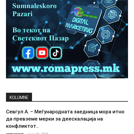
KOLUMNE
Севгул А. – Меѓународната заедница мора итно
да превземе мерки за деескалација на
конфликтот..
romapress
-
јуни 16, 2025