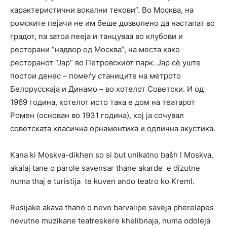
карактеристични вокални текови”. Во Москва, на
ромските пејачи не им беше дозволено да настапат во
градот, па затоа пееја и танцуваа во клубови и
ресторани “надвор од Москва”, на места како
ресторанот “Јар” во Петровскиот парк. Јар сè уште
постои денес – помеѓу станиците на метрото
Белорусскаја и Динамо – во хотелот Советски. И од
1969 година, хотелот исто така е дом на театарот
Ромен (основан во 1931 година), кој ја сочувал
советската класична орнаментика и одлична акустика.
Kana ki Moskva-dikhen so si but unikatno bašh I Moskva,
akalaj tane o parole savensar thane akarde e dizutne
numa thaj e turistija te kuven ando teatro ko Kreml.
Rusijake akava thano o nevo barvalipe saveja pherelapes
nevutne muzikane teatreskere khelibnaja, numa odoleja