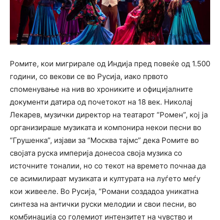
Ромите, кои мигрирале од Индија пред повеќе од 1.500
години, со векови се во Русија, иако првото
споменување на нив во хрониките и официјалните
документи датира од почетокот на 18 век. Николај
Лекарев, музички директор на театарот “Ромен”, кој ја
организираше музиката и компонира некои песни во
“Грушенка”, изјави за “Москва тајмс” дека Ромите во
својата руска империја донесоа своја музика со
источните тоналии, но со текот на времето почнаа да
се асимилираат музиката и културата на луѓето меѓу
кои живееле. Во Русија, “Романи создадоа уникатна
синтеза на антички руски мелодии и свои песни, во
комбинација со големиот интензитет на чувство и