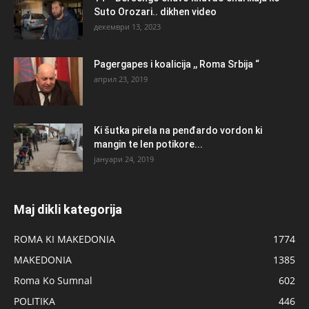
Suto Orozari.. dikhen video
декември 13, 2023
Pagergapes i koalicija ,, Roma Srbija “
април 23, 2019
Ki šutka pirela na penđardo vordon ki
mangin te len potikore...
јануари 24, 2019
Maj dikli kategorija
ROMA KI MAKEDONIA
1774
MAKEDONIA
1385
Roma Ko Sumnal
602
POLITIKA
446