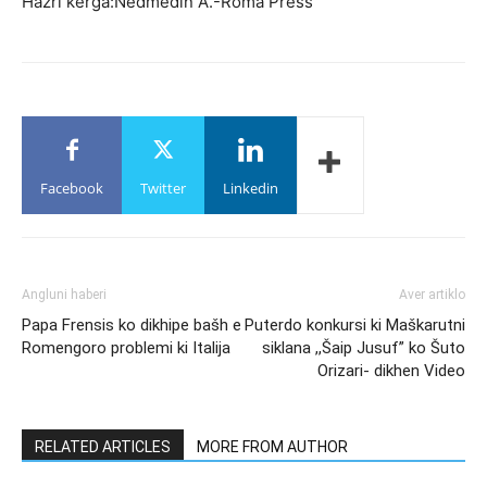
Hazri kerga:Nedmedin A.-Roma Press
Facebook
Twitter
Linkedin
Angluni haberi
Aver artiklo
Papa Frensis ko dikhipe bašh e
Puterdo konkursi ki Maškarutni
Romengoro problemi ki Italija
siklana ,,Šaip Jusuf” ko Šuto
Orizari- dikhen Video
RELATED ARTICLES
MORE FROM AUTHOR