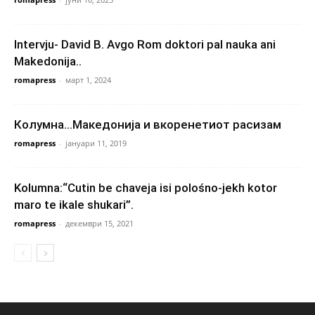
Intervju- David B. Avgo Rom doktori pal nauka ani
Makedonija..
romapress
-
март 1, 2024
Колумна…Македонија и вкоренетиот расизам
romapress
-
јануари 11, 2019
Kolumna:“Cutin be chaveja isi polośno-jekh kotor
maro te ikale shukari”.
romapress
-
декември 15, 2021