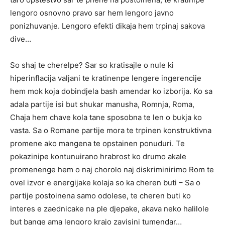
lengoro osnovno pravo sar hem lengoro javno
ponizhuvanje. Lengoro efekti dikaja hem trpinaj sakova
dive…
So shaj te cherelpe? Sar so kratisajle o nule ki
hiperinflacija valjani te kratinenpe lengere ingerencije
hem mok koja dobindjela bash amendar ko izborija. Ko sa
adala partije isi but shukar manusha, Romnja, Roma,
Chaja hem chave kola tane sposobna te len o bukja ko
vasta. Sa o Romane partije mora te trpinen konstruktivna
promene ako mangena te opstainen ponuduri. Te
pokazinipe kontunuirano hrabrost ko drumo akale
promenenge hem o naj chorolo naj diskriminirimo Rom te
ovel izvor e energijake kolaja so ka cheren buti – Sa o
partije postoinena samo odolese, te cheren buti ko
interes e zaednicake na ple djepake, akava neko halilole
but bange ama lengoro krajo zavisini tumendar…