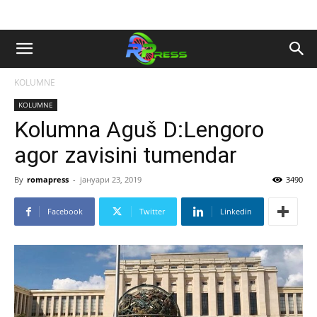
KOLUMNE
KOLUMNE
Kolumna Aguš D:Lengoro
agor zavisini tumendar
By
romapress
-
јануари 23, 2019
3490
Facebook
Twitter
Linkedin