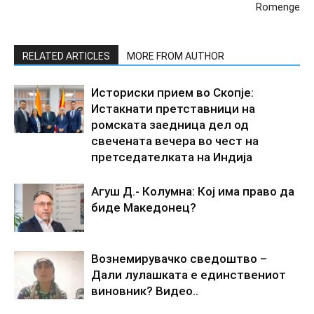
Romenge
RELATED ARTICLES
MORE FROM AUTHOR
Историски прием во Скопје:
Истакнати претставници на
ромската заедница дел од
свечената вечера во чест на
претседателката на Индија
Агуш Д.- Колумна: Кој има право да
биде Македонец?
Вознемирувачко сведоштво –
Дали лулашката е единствениот
виновник? Видео..