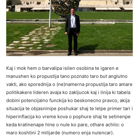
Kaj i mok hem o barvalipa isilen osobina te igaren e
manushen ko propustija tano poznato taro but anglutno
vakti, ako sporednija o (ne)namerna propustija taro amare
politikakere lideren avaja ko zakljucok kaj i linija ki tabela
dobini potencijalno funckija ko beskonecno pravco, akija
situacija te objasninipe poshukar shaj te lelpe primer tari i
hiperinflacija ko vreme kova o pophure shaj te setinenpe
keda kratinenape hine o nule ko pare, othare achilo: o
maro koshtini 2 milijarde (numero enja nulencar).