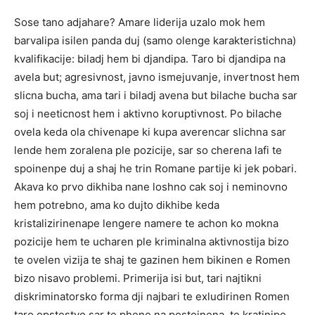
Sose tano adjahare? Amare liderija uzalo mok hem
barvalipa isilen panda duj (samo olenge karakteristichna)
kvalifikacije: biladj hem bi djandipa. Taro bi djandipa na
avela but; agresivnost, javno ismejuvanje, invertnost hem
slicna bucha, ama tari i biladj avena but bilache bucha sar
soj i neeticnost hem i aktivno koruptivnost. Po bilache
ovela keda ola chivenape ki kupa averencar slichna sar
lende hem zoralena ple pozicije, sar so cherena lafi te
spoinenpe duj a shaj he trin Romane partije ki jek pobari.
Akava ko prvo dikhiba nane loshno cak soj i neminovno
hem potrebno, ama ko dujto dikhibe keda
kristalizirinenape lengere namere te achon ko mokna
pozicije hem te ucharen ple kriminalna aktivnostija bizo
te ovelen vizija te shaj te gazinen hem bikinen e Romen
bizo nisavo problemi. Primerija isi but, tari najtikni
diskriminatorsko forma dji najbari te exludirinen Romen
taro opstestvo sar te phene na postoinena, te kratinipe