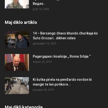
Видео..
јули 14, 2026
Maj diklo artiklo
14 – Bersengo ćhavo khuvdo ćhurikaja ko
Suto Orozari.. dikhen video
декември 13, 2023
Pagergapes i koalicija ,, Roma Srbija “
април 23, 2019
Ki šutka pirela na penđardo vordon ki
mangin te len potikore...
јануари 24, 2019
Maj dikli kategorija