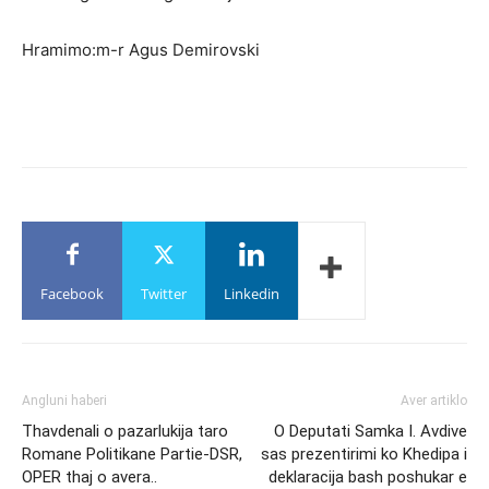
Hramimo:m-r Agus Demirovski
Facebook
Twitter
Linkedin
Angluni haberi
Aver artiklo
Thavdenali o pazarlukija taro
O Deputati Samka I. Avdive
Romane Politikane Partie-DSR,
sas prezentirimi ko Khedipa i
OPER thaj o avera..
deklaracija bash poshukar e