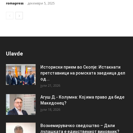
romapress
-
декември 5, 2025
Ulavde
Историски прием во Скопје: Истакнати
претставници на ромската заедница дел
од...
јули 21, 2026
Агуш Д.- Колумна: Кој има право да биде
Македонец?
јули 18, 2026
Вознемирувачко сведоштво – Дали
лулашката е единствениот виновник?