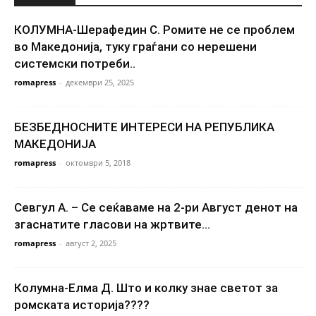
КОЛУМНА-Шерафедин С. Ромите не се проблем
во Македонија, туку граѓани со нерешени
системски потреби..
romapress
-
декември 25, 2025
БЕЗБЕДНОСНИТЕ ИНТЕРЕСИ НА РЕПУБЛИКА
МАКЕДОНИЈА
romapress
-
октомври 5, 2018
Севгул А. – Се сеќаваме на 2-ри Август денот на
згаснатите гласови на жртвите...
romapress
-
август 2, 2025
Колумна-Елма Д. Што и колку знае светот за
ромската историја????