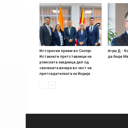
Историски прием во Скопје:
Агуш Д.- К
Истакнати претставници на
да биде М
ромската заедница дел од
свечената вечера во чест на
претседателката на Индија