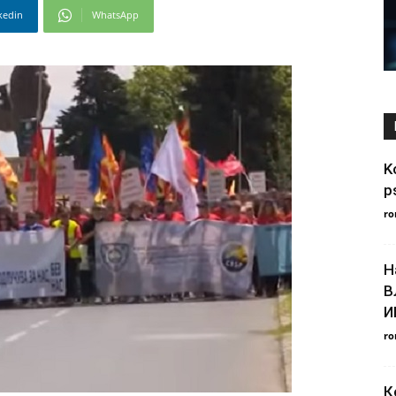
kedin
WhatsApp
K
p
ro
Н
В
И
ro
К