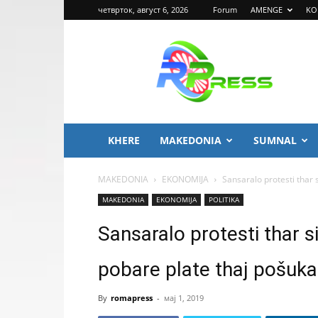
четврток, август 6, 2026
Forum
AMENGE
KO
ROMA
PRESS
KHERE
MAKEDONIA
SUMNAL
MAKEDONIA
EKONOMIJA
Sansaralo protesti thar 
MAKEDONIA
EKONOMIJA
POLITIKA
Sansaralo protesti thar s
pobare plate thaj pošukar
By
romapress
-
мај 1, 2019