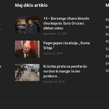
Maj diklo artiklo
M
14 – Bersengo ćhavo khuvdo
R
ćhurikaja ko Suto Orozari..
M
.
dikhen video
декември 13, 2023
R
P
Pagergapes i koalicija ,, Roma
Srbija “
S
април 23, 2019
K
E
о
Ki šutka pirela na penđardo
S
vordon ki mangin te len
potikore...
јануари 24, 2019