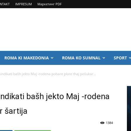
NTAKT
IMPRESUM
Маркетинг PDF
ROMA KI MAKEDONIA
ROMA KO SUMNAL
SPORT
sindikati bašh jekto Maj -rodena pobare plate thaj pošukar...
indikati bašh jekto Maj -rodena
 šartija
1384