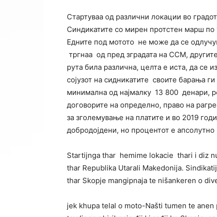
Стартуваа од различни локации во градот 
Синдикатите со мирен протстен марш по 
Едните под мотото не може да се одлучув
тргнаа од пред зградата на ССМ, другите
рута била различна, целта е иста, да се 
сојузот на сидникатите своите барања ги 
минимална од најмалку 13 800 денари, р
договорите на определно, право на рагре
за зголемување на платите и во 2019 год
добродојдени, но процентот е апсолутно 
Startijnga thar hemime lokacie thari i diz 
thar Republika Utarali Makedonija. Sindikat
thar Skopje mangipnaja te nišankeren o div
jek khupa telal o moto-Našti tumen te anen p