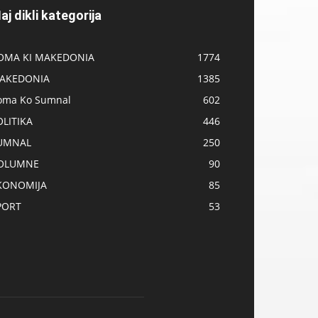
aj dikli kategorija
OMA KI MAKEDONIA
1774
AKEDONIA
1385
oma Ko Sumnal
602
OLITIKA
446
UMNAL
250
OLUMNE
90
KONOMIJA
85
PORT
53