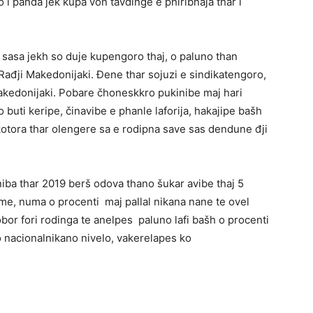
so i panda jek kupa von tavdinge e phiribnaja thar i
 sasa jekh so duje kupengoro thaj, o paluno than
Rađji Makedonijaki. Đene thar sojuzi e sindikatengoro,
akedonijaki. Pobare čhoneskkro pukinibe maj hari
buti keripe, činavibe e phanle laforija, hakajipe bašh
 kotora thar olengere sa e rodipna save sas dendune đji
niba thar 2019 berš odova thano šukar avibe thaj 5
me, numa o procenti maj pallal nikana nane te ovel
bor fori rodinga te anelpes paluno lafi bašh o procenti
o nacionalnikano nivelo, vakerelapes ko