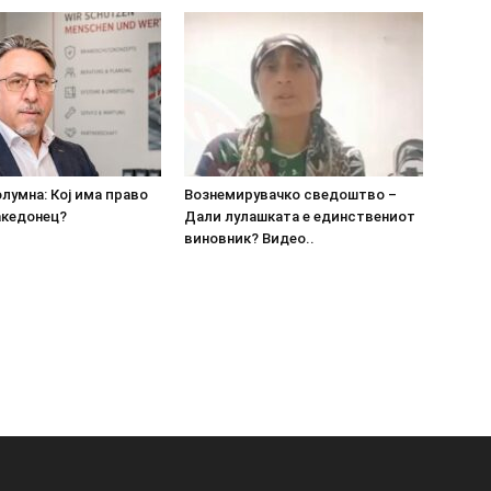
олумна: Кој има право
Вознемирувачко сведоштво –
акедонец?
Дали лулашката е единствениот
виновник? Видео..