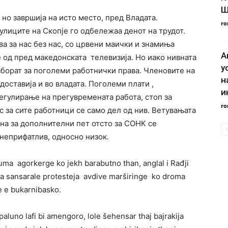
Ш
но завршија на исто место, пред Владата.
ro
улиците на Скопје го одбележаа денот на трудот.
а за нас без нас, со црвени маички и знамиња
А
 од пред македонската телевизија. Но иако нивната
у
изборат за поголеми работнички права. Членовите на
н
доставија и во владата. Поголеми плати ,
и
егулирање на прегувремената работа, стоп за
ro
с за сите работници се само дел од нив. Ветувањата
ина за дополнителни пет отсто за СОНК се
неприфатлив, односно низок.
numa agorkerge ko jekh barabutno than, anglal i Rađji
ija sansarale protesteja avdive marširinge ko droma
e e bukarnibasko.
aluno lafi bi amengoro, lole šehensar thaj bajrakija