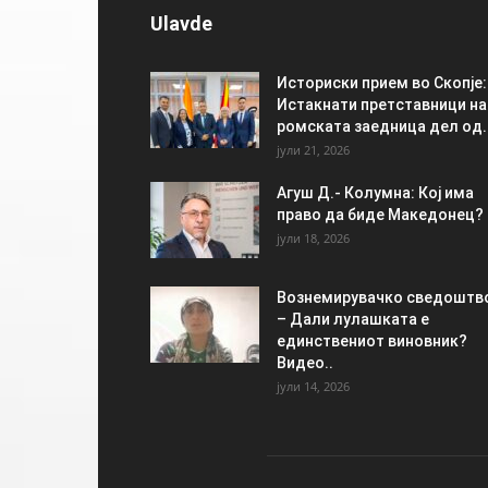
Ulavde
Историски прием во Скопје:
Истакнати претставници на
ромската заедница дел од..
јули 21, 2026
Агуш Д.- Колумна: Кој има
право да биде Македонец?
јули 18, 2026
Вознемирувачко сведоштв
– Дали лулашката е
единствениот виновник?
Видео..
јули 14, 2026