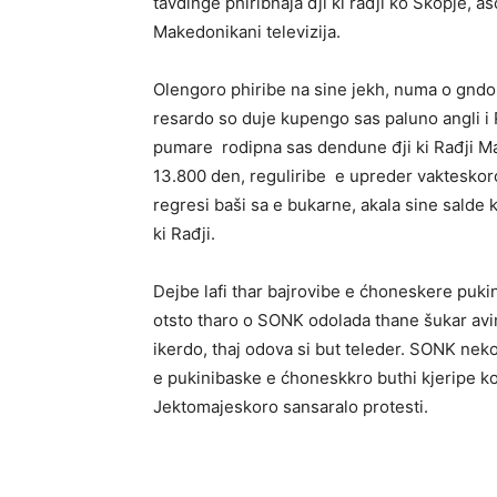
tavdinge phiribnaja đji ki rađji ko Skopje, a
Makedonikani televizija.
Olengoro phiribe na sine jekh, numa o gndo
resardo so duje kupengo sas paluno angli i 
pumare rodipna sas dendune đji ki Rađji M
13.800 den, reguliribe e upreder vakteskoro 
regresi baši sa e bukarne, akala sine salde
ki Rađji.
Dejbe lafi thar bajrovibe e ćhoneskere puki
otsto tharo o SONK odolada thane šukar avi
ikerdo, thaj odova si but teleder. SONK neko
e pukinibaske e ćhoneskkro buthi kjeripe k
Jektomajeskoro sansaralo protesti.