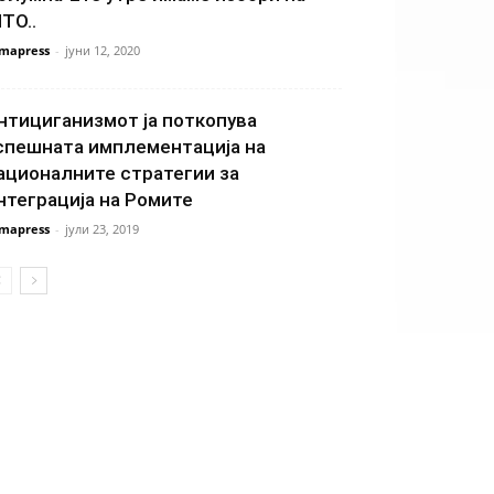
ТО..
mapress
-
јуни 12, 2020
нтициганизмот ја поткопува
спешната имплементација на
ационалните стратегии за
нтеграција на Ромите
mapress
-
јули 23, 2019