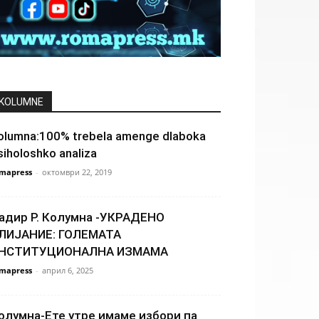
KOLUMNE
olumna:100% trebela amenge dlaboka
siholoshko analiza
mapress
-
октомври 22, 2019
адир Р. Колумна -УКРАДЕНО
ЛИЈАНИЕ: ГОЛЕМАТА
НСТИТУЦИОНАЛНА ИЗМАМА
mapress
-
април 6, 2025
олумна-Ете утре имаме избори па