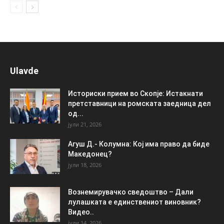
Ulavde
Историски прием во Скопје: Истакнати
претставници на ромската заедница дел
од...
јули 21, 2026
Агуш Д.- Колумна: Кој има право да биде
Македонец?
јули 18, 2026
Вознемирувачко сведоштво – Дали
лулашката е единствениот виновник?
Видео..
јули 14, 2026