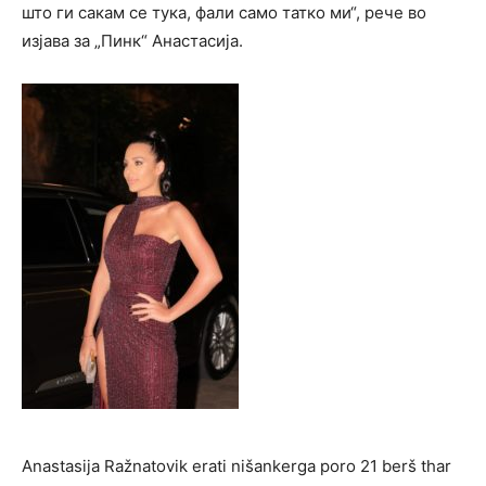
што ги сакам се тука, фали само татко ми“, рече во
изјава за „Пинк“ Анастасија.
Anastasija Ražnatovik erati nišankerga poro 21 berš thar