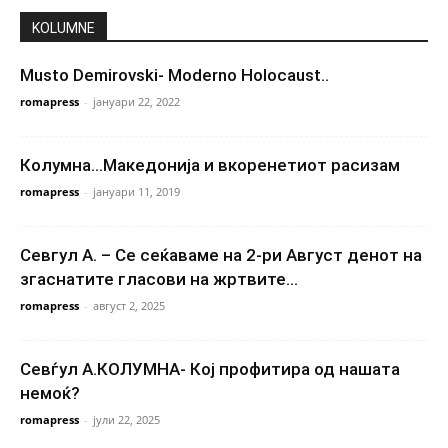
KOLUMNE
Musto Demirovski- Moderno Holocaust..
romapress
-
јануари 22, 2022
Колумна…Македонија и вкоренетиот расизам
romapress
-
јануари 11, 2019
Севгул А. – Се сеќаваме на 2-ри Август денот на
згаснатите гласови на жртвите...
romapress
-
август 2, 2025
Севѓул А.КОЛУМНА- Кој профитира од нашата
немоќ?
romapress
-
јули 22, 2025