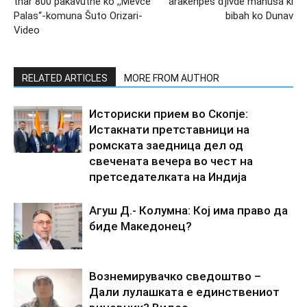
thar 800 pakavutne ko ,,Mevče
arakenpes đjivde manuša ki
Palas“-komuna Šuto Orizari-
bibah ko Dunav
Video
RELATED ARTICLES
MORE FROM AUTHOR
Историски прием во Скопје:
Истакнати претставници на
ромската заедница дел од
свечената вечера во чест на
претседателката на Индија
Агуш Д.- Колумна: Кој има право да
биде Македонец?
Вознемирувачко сведоштво –
Дали лулашката е единствениот