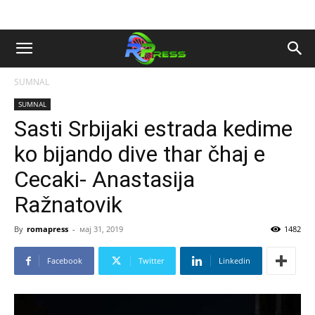
SUMNAL
SUMNAL
Sasti Srbijaki estrada kedime
ko bijando dive thar čhaj e
Cecaki- Anastasija
Ražnatovik
By
romapress
-
мај 31, 2019
1482
Facebook
Twitter
Linkedin