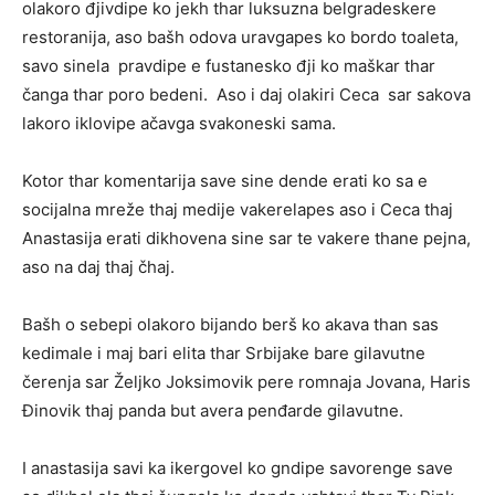
olakoro đjivdipe ko jekh thar luksuzna belgradeskere
restoranija, aso bašh odova uravgapes ko bordo toaleta,
savo sinela pravdipe e fustanesko đji ko maškar thar
čanga thar poro bedeni. Aso i daj olakiri Ceca sar sakova
lakoro iklovipe ačavga svakoneski sama.
Kotor thar komentarija save sine dende erati ko sa e
socijalna mreže thaj medije vakerelapes aso i Ceca thaj
Anastasija erati dikhovena sine sar te vakere thane pejna,
aso na daj thaj čhaj.
Bašh o sebepi olakoro bijando berš ko akava than sas
kedimale i maj bari elita thar Srbijake bare gilavutne
čerenja sar Željko Joksimovik pere romnaja Jovana, Haris
Đinovik thaj panda but avera penđarde gilavutne.
I anastasija savi ka ikergovel ko gndipe savorenge save