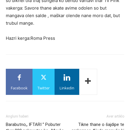
so dikhel ola thaj šungela ko dendo vahtavi thar Tv Pink
vakerga: Savore thane akate avime odolen so but
mangava olen salde , maškar olende nane moro dat, but
trubul mange.
Hazri kerga:Roma Press
Facebook
Twitter
Linkedin
Angluni haberi
Aver artiklo
Barabutno,, IFTARI ” Pobuter
Tikne thane o šajdipe te