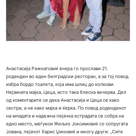
Анастасија Ражнатовиќ вчера го прослави 21.
роденден во еден белградски ресторан, а за тој повод
избра бордо тоалета, која има шлиц до колкови.
Нејзината мајка, Цеца, исто така блесна вечерва. Дел
од коментарите се дека Анастасија и Цеца се како
сестри, а не како мајка и ќерка. По повод роденденот
на младата и надежна пејачка естрадата се собра на
едно место, меѓукои Жељко Јоксимовиќ со сопругата
Јована, пејачот Харис Џиновиќ и многу други. „Сите