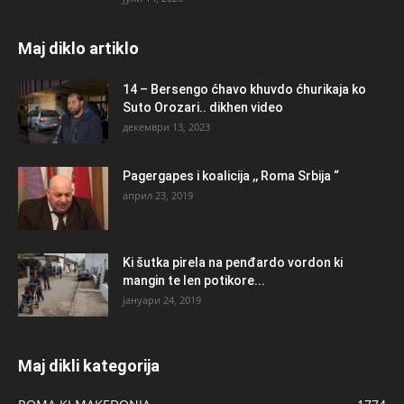
Maj diklo artiklo
14 – Bersengo ćhavo khuvdo ćhurikaja ko
Suto Orozari.. dikhen video
декември 13, 2023
Pagergapes i koalicija ,, Roma Srbija “
април 23, 2019
Ki šutka pirela na penđardo vordon ki
mangin te len potikore...
јануари 24, 2019
Maj dikli kategorija