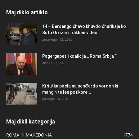
Maj diklo artiklo
14 – Bersengo ćhavo khuvdo ćhurikaja ko
Suto Orozari.. dikhen video
декември 13, 2023
Pagergapes i koalicija ,, Roma Srbija “
април 23, 2019
Ki šutka pirela na penđardo vordon ki
mangin te len potikore...
јануари 24, 2019
Maj dikli kategorija
ROMA KI MAKEDONIA
1774