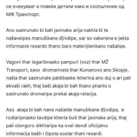
се очекуваат и повеќе детали како и соопштение од
МЖ Транспорт.
Ano sastrunalo bi bah javinake arija nakhla bi te
našavelpes manušikane đjivdipe, sar so vakerena e jekta
informacie resardo thano baro materijlanikano našalipe.
Vagoni thar legaribnasko pampuri (voz) thar MŽ
Transport, savo dromarinela thar Kumanovo ano Skopje,
našla thar sastrunale paldibaske ikherina ano duj o ari pali
ekvaši rakh, thaj baši akaja bi bah thano phanlo o
sastrunalo dromaripe prekal akaja relacija.
Aso akaja bi bah nane našalde manušikane đjivdipa, e
rodlaripnasko tavdipe kherla buti thar javinake arija, thaj
pali olengoro dikhlaripe ka ovel dendi oficijalno
informacija bašh i čipota sostar thani resardi.