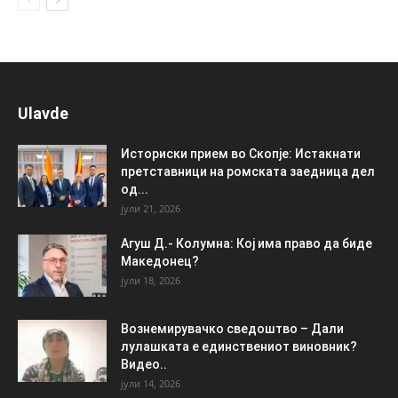
Ulavde
Историски прием во Скопје: Истакнати
претставници на ромската заедница дел
од...
јули 21, 2026
Агуш Д.- Колумна: Кој има право да биде
Македонец?
јули 18, 2026
Вознемирувачко сведоштво – Дали
лулашката е единствениот виновник?
Видео..
јули 14, 2026