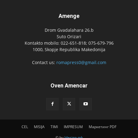
Amenge
Drom Gvadalahara 26.b
Suto Orizari
Kontakto mobilo: 022-651-818; 075-679-796
1000, Skopje Republika Makedonija
Contact us:
romapress0@gmail.com
Oven Amencar
CEL
MISIJA
TIMI
IMPRESUM
Маркетинг PDF
© by
Idesign.mk