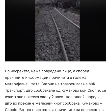
Во несреќата, нема повредени лица, а според
првичните информации причинета е голема
материјална штета. Вагони на товарен воз на МЖ
Транспорт, што сообраќале од Куманово кон Скопје, се
излизгале ноќеска околу 2 часот по полноќ, поради
што во прекин е железничкиот сообраќај Куманово –
Скопје. Во тек е истрага за причините на несреќата, а