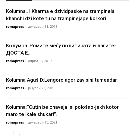
Kolumna.. I Kharma e dzividpaske na trampinela
khanchi dzi kote tu na trampinejape korkori
romapress
-
декември 31, 2018
Kолумна :Ромите меѓу политиката и лагите-
ДОСТА Е…
romapress
-
април 15, 2019
Kolumna Aguš D:Lengoro agor zavisini tumendar
romapress
-
јануари 23, 2019
Kolumna:“Cutin be chaveja isi polośno-jekh kotor
maro te ikale shukari”.
romapress
-
декември 15, 2021