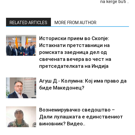
na kerge buti ..
RELATED ARTICLES
MORE FROM AUTHOR
Историски прием во Скопје:
Истакнати претставници на
ромската заедница дел од
свечената вечера во чест на
претседателката на Индија
Агуш Д.- Колумна: Кој има право да
биде Македонец?
Вознемирувачко сведоштво –
Дали лулашката е единствениот
виновник? Видео..