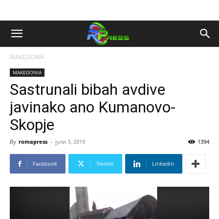
MAKEDONIA
MAKEDONIA
Sastrunali bibah avdive
javinako ano Kumanovo-
Skopje
By
romapress
-
јули 3, 2019
1394
Facebook
Twitter
Linkedin