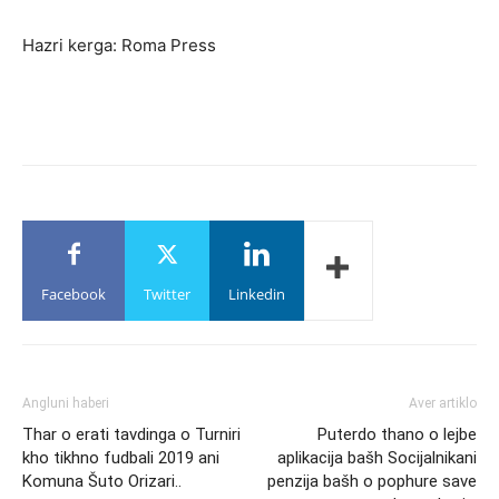
Hazri kerga: Roma Press
Facebook
Twitter
Linkedin
Angluni haberi
Aver artiklo
Thar o erati tavdinga o Turniri
Puterdo thano o lejbe
kho tikhno fudbali 2019 ani
aplikacija bašh Socijalnikani
Komuna Šuto Orizari..
penzija bašh o pophure save