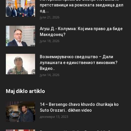
претставници на ромската заедница дел
од...
јули 21, 2026
Агуш Д.- Колумна: Кој има право да биде
Македонец?
јули 18, 2026
Вознемирувачко сведоштво – Дали
лулашката е единствениот виновник?
Видео..
јули 14, 2026
Maj diklo artiklo
14 – Bersengo ćhavo khuvdo ćhurikaja ko
Suto Orozari.. dikhen video
декември 13, 2023