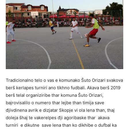
Tradicionalno telo o vas e komunako Šuto Orizari svakova
berš kerlapes turniri ano tikhno fudbali. Akava berš 2019
berš telal organiziribe thar komuna Šuto Orizari,
bajrovisalilo o numero thar lejbe than timija save
đjivdinena avrik e dizjatar Skopje vi ola lena than, thaj
doleja šhaj te vakerelpes đji agoribaske thar akava
turniri e dikutne save lena than ko dikhibe o dufbal ka