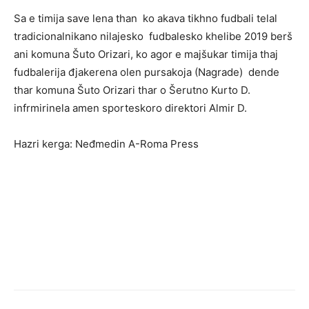
Sa e timija save lena than ko akava tikhno fudbali telal
tradicionalnikano nilajesko fudbalesko khelibe 2019 berš
ani komuna Šuto Orizari, ko agor e majšukar timija thaj
fudbalerija đjakerena olen pursakoja (Nagrade) dende
thar komuna Šuto Orizari thar o Šerutno Kurto D.
infrmirinela amen sporteskoro direktori Almir D.
Hazri kerga: Neđmedin A-Roma Press