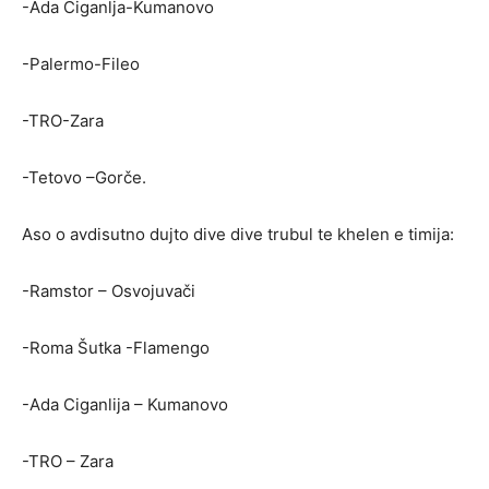
-Ada Ciganlja-Kumanovo
-Palermo-Fileo
-TRO-Zara
-Tetovo –Gorče.
Aso o avdisutno dujto dive dive trubul te khelen e timija:
-Ramstor – Osvojuvači
-Roma Šutka -Flamengo
-Ada Ciganlija – Kumanovo
-TRO – Zara