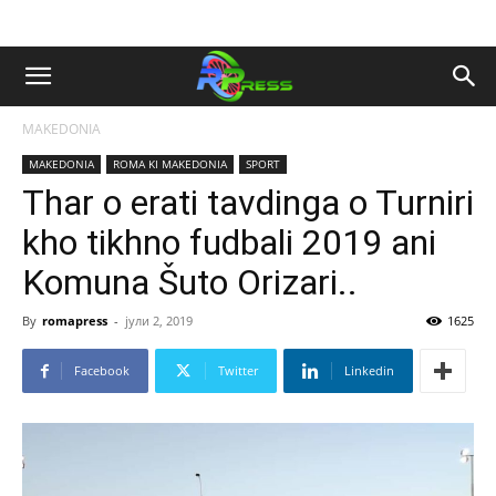
MAKEDONIA
MAKEDONIA
ROMA KI MAKEDONIA
SPORT
Thar o erati tavdinga o Turniri
kho tikhno fudbali 2019 ani
Komuna Šuto Orizari..
By
romapress
-
јули 2, 2019
1625
Facebook
Twitter
Linkedin