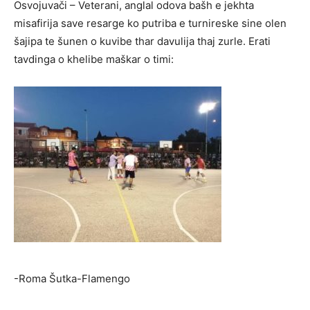
Osvojuvači – Veterani, anglal odova bašh e jekhta
misafirija save resarge ko putriba e turnireske sine olen
šajipa te šunen o kuvibe thar davulija thaj zurle. Erati
tavdinga o khelibe maškar o timi:
-Roma Šutka-Flamengo