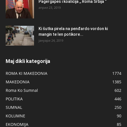
Pagergapes i koalicija ,, Roma Srbija “
април 23, 2019
Ki šutka pirela na penđardo vordon ki
mangin te len potikore...
јануари 24, 2019
Maj dikli kategorija
ROMA KI MAKEDONIA
1774
MAKEDONIA
1385
Roma Ko Sumnal
602
POLITIKA
446
SUMNAL
250
KOLUMNE
90
EKONOMIJA
85