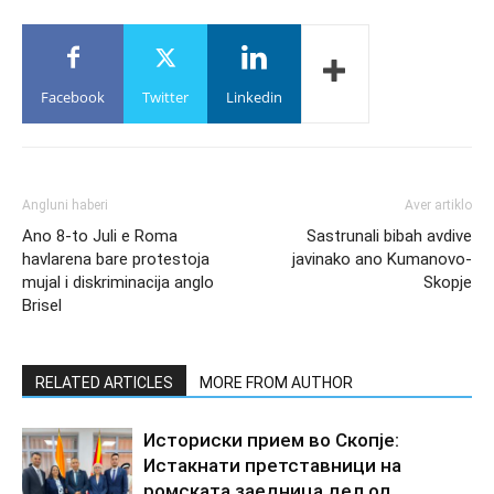
Facebook
Twitter
Linkedin
Angluni haberi
Aver artiklo
Ano 8-to Juli e Roma
Sastrunali bibah avdive
havlarena bare protestoja
javinako ano Kumanovo-
mujal i diskriminacija anglo
Skopje
Brisel
RELATED ARTICLES
MORE FROM AUTHOR
Историски прием во Скопје:
Истакнати претставници на
ромската заедница дел од