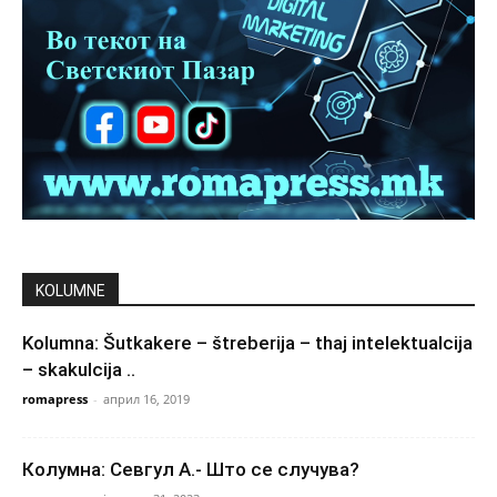
KOLUMNE
Kolumna: Šutkakere – štreberija – thaj intelektualcija
– skakulcija ..
romapress
-
април 16, 2019
Колумна: Севгул А.- Што се случува?