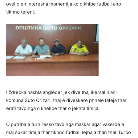
ovel olen interesna momentija ko dikhibe fudbali ano
tikhno tereni.
I ždrebka nakhla angleder jek dive thaj ikersalili ani
komuna Šuto Orizari, thaj e diveskere phnale lafeja thar
erati tavdinga o khelibe thar o jekhta timija.
O putriba e turniresko tavdinga maškar agar vakerde e
maj šukar timija thar tikhno fudbali lejbaja than thar Turbo