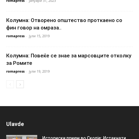
romapress
-
јануари 31, 2023
Колумна: Отворено општество проткаено со
фин говор на омраза..
romapress
-
јули 15, 2019
Колумна: Повеќе се знае за марсовците отколку
за Ромите
romapress
-
јули 19, 2019
Ulavde
Историски прием во Скопје: Истакнати