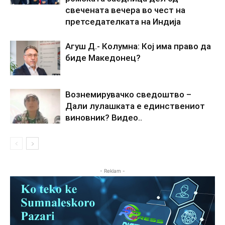
свечената вечера во чест на
претседателката на Индија
Агуш Д.- Колумна: Кој има право да
биде Македонец?
Вознемирувачко сведоштво –
Дали лулашката е единствениот
виновник? Видео..
- Reklam -