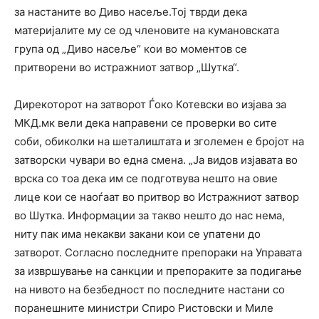
за настаните во Диво насеље.Тој тврди дека
материјалите му се од членовите на кумановската
група од „Диво насеље“ кои во моментов се
притворени во истражниот затвор „Шутка“.
Дирекоторот на затворот Ѓоко Котевски во изјава за
МКД.мк вели дека направени се проверки во сите
соби, обиколки на шеталиштата и зголемен е бројот на
затворски чувари во една смена. „Ја видов изјавата во
врска со тоа дека им се подготвува нешто на овие
лице кои се наоѓаат во притвор во Истражниот затвор
во Шутка. Информации за такво нешто до нас нема,
ниту пак има некакви закани кои се упатени до
затворот. Согласно последните препораки на Управата
за извршување на санкции и препораките за подигање
на нивото на безбедност по последните настани со
поранешните министри Спиро Ристовски и Миле