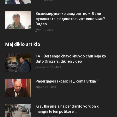
Вознемирувачко сведоштво – Дали
лулашката е единствениот виновник?
Видео..
јули 14, 2026
Maj diklo artiklo
14 – Bersengo ćhavo khuvdo ćhurikaja ko
Suto Orozari.. dikhen video
декември 13, 2023
Pagergapes i koalicija ,, Roma Srbija “
април 23, 2019
Ki šutka pirela na penđardo vordon ki
mangin te len potikore...