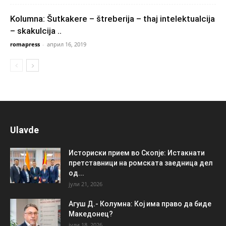
Kolumna: Šutkakere – štreberija – thaj intelektualcija
– skakulcija ..
romapress
-
април 16, 2019
Ulavde
Историски прием во Скопје: Истакнати
претставници на ромската заедница дел
од...
јули 21, 2026
Агуш Д.- Колумна: Кој има право да биде
Македонец?
јули 18, 2026