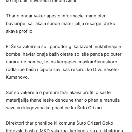
ko fejzbuk, havlarela i media Alsat.
Thar olendar vakerlapes o informacie nane olen
buvlaripe sar akala šunde materijalija resarge đji ko
akava profilo.
El Šeka vakerela so i ponodorig ka tavdel mukhibnaja e
bombe, havlaribnaja bašh oleste so isile panda po buter
dararutne bombe, te na kergapes maškarđianeskoro
rodlaripe bašh i čipota savi sas resardi ko Divo nasele-
Kumanovo.
Sar so vakerela o personi thar akava profili o saste
materijalija thane leske dendune thar o phanle manuša
save araklagovena ko phanlipe ko Šuto Orizari.
Direktori thar phanlipe ki komuna Šuto Orizari Goko
Kotevski bašh o MKD vakerga, kerlapes sa e dikhalripna