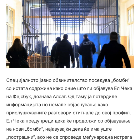
Специјалното јавно обвинителство поседува „бомби“
со истата содржина како оние што ги објавува Ел Чека
на Фејсбук, дознава Алсат. Од таму ја потврдиле
информацијата но немале објаснување како
прислушкуваните разговори стигнале до овој профил.
Ел Чека предупреди дека ќе продолжи со објавување
на нови „бомби“, најавувајќи дека ќе има уште
„пострашни“, ако не се спроведе меѓународна истрага