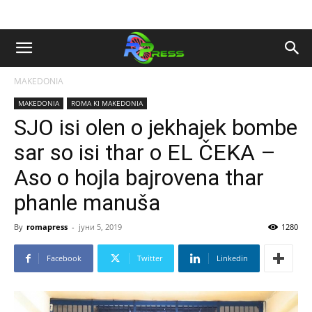
MAKEDONIA
MAKEDONIA
ROMA KI MAKEDONIA
SJO isi olen o jekhajek bombe
sar so isi thar o EL ČEKA –
Aso o hojla bajrovena thar
phanle manuša
By
romapress
-
јуни 5, 2019
1280
Facebook
Twitter
Linkedin