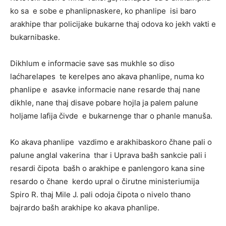
ko sa e sobe e phanlipnaskere, ko phanlipe isi baro
arakhipe thar policijake bukarne thaj odova ko jekh vakti e
bukarnibaske.
Dikhlum e informacie save sas mukhle so diso
laćharelapes te kerelpes ano akava phanlipe, numa ko
phanlipe e asavke informacie nane resarde thaj nane
dikhle, nane thaj disave pobare hojla ja palem palune
holjame lafija čivde e bukarnenge thar o phanle manuša.
Ko akava phanlipe vazdimo e arakhibaskoro čhane pali o
palune anglal vakerina thar i Uprava bašh sankcie pali i
resardi čipota bašh o arakhipe e panlengoro kana sine
resardo o čhane kerdo upral o čirutne ministeriumija
Spiro R. thaj Mile J. pali odoja čipota o nivelo thano
bajrardo bašh arakhipe ko akava phanlipe.