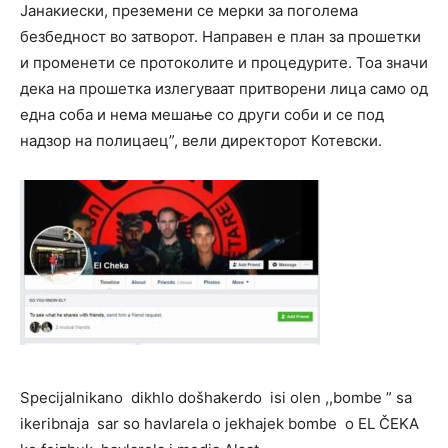
Јанакиески, преземени се мерки за поголема
безбедност во затворот. Направен е план за прошетки
и променети се протоколите и процедурите. Тоа значи
дека на прошетка излегуваат притворени лица само од
една соба и нема мешање со други соби и се под
надзор на полицаец”, вели директорот Котевски.
Specijalnikano dikhlo došhakerdo isi olen ,,bombe ” sa
ikeribnaja sar so havlarela o jekhajek bombe o EL ČEKA