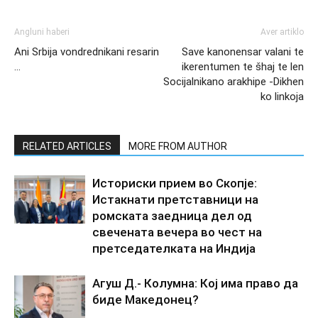
Angluni haberi
Aver artiklo
Ani Srbija vondrednikani resarin
Save kanonensar valani te
…
ikerentumen te šhaj te len
Socijalnikano arakhipe -Dikhen
ko linkoja
RELATED ARTICLES
MORE FROM AUTHOR
Историски прием во Скопје:
Истакнати претставници на
ромската заедница дел од
свечената вечера во чест на
претседателката на Индија
Агуш Д.- Колумна: Кој има право да
биде Македонец?