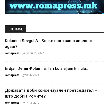
KOLUMNE
Kolumna:Sevgul A.- Soske mora samo amencar
agaar?
romapress
-
јануари 21, 2022
Erdjan Demir-Kolumna:Tari kula aljam ki nula..
romapress
-
јули 26, 2023
Државата доби консензуален претседател –
што добија Ромите?
romapress
-
јуни 13, 2019