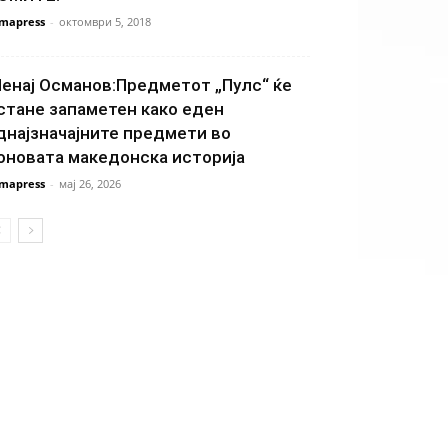
mapress
-
октомври 5, 2018
енај Османов:Предметот „Пулс“ ќе
стане запаметен како еден
днајзначајните предмети во
оновата македонска историја
mapress
-
мај 26, 2026