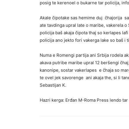
posig te kerenoel o bukarne tar policija, inf
Akale čipotake sas hemime duj čhajorija sava
ate tavdinga upral late o maribe, vakerela o 
policija baš akaja čipota thaj so kerlapes laf
policija ano jekto fori vakerga lake so baš i
Numa e Romengi partija ani Srbija rodela a
akava putribe maribe upral 12 beršengi čhaj,
kanonipe, sostar vakerlapes e čhaja so marga
te ovel jek savorenge ani akaja the, si li t
Sebastijan K.
Hazri kerga: Erđan M-Roma Press lendo tar 