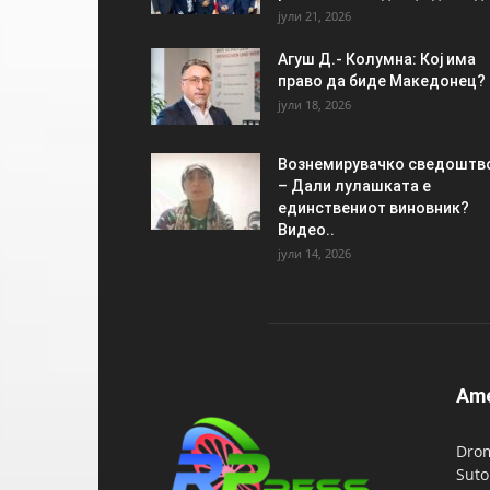
јули 21, 2026
Агуш Д.- Колумна: Кој има
право да биде Македонец?
јули 18, 2026
Вознемирувачко сведоштв
– Дали лулашката е
единствениот виновник?
Видео..
јули 14, 2026
Am
Drom
Suto