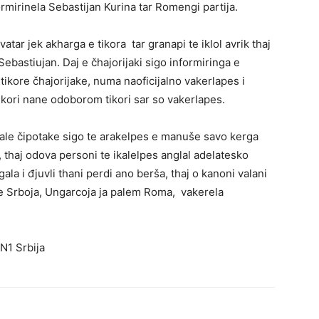
ormirinela Sebastijan Kurina tar Romengi partija.
tar jek akharga e tikora tar granapi te iklol avrik thaj
Sebastiujan. Daj e čhajorijaki sigo informiringa e
i tikore čhajorijake, numa naoficijalno vakerlapes i
 tikori nane odoborom tikori sar so vakerlapes.
kale čipotake sigo te arakelpes e manuše savo kerga
 thaj odova personi te ikalelpes anglal adelatesko
la i đjuvli thani perdi ano berša, thaj o kanoni valani
ane Srboja, Ungarcoja ja palem Roma, vakerela
N1 Srbija