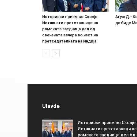
Историски прием во Скопје:
Агуш Д.- К
Истакнати претставници на
да биде М
ромската заедница дел од
свечената вечера во чест на
претседателката на Индија
Ulavde
Историски прием во Скопје:
Истакнати претставници на
ромската заедница дел од..