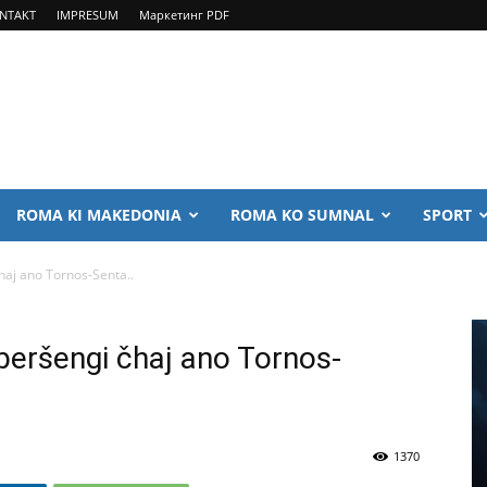
NTAKT
IMPRESUM
Маркетинг PDF
ROMA KI MAKEDONIA
ROMA KO SUMNAL
SPORT
haj ano Tornos-Senta..
beršengi čhaj ano Tornos-
1370