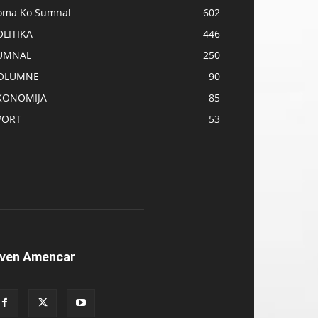
oma Ko Sumnal
602
OLITIKA
446
UMNAL
250
OLUMNE
90
KONOMIJA
85
PORT
53
ven Amencar