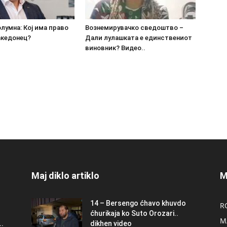
олумна: Кој има право
Вознемирувачко сведоштво –
акедонец?
Дали лулашката е единствениот
виновник? Видео..
Maj diklo artiklo
M
14 – Bersengo ćhavo khuvdo
R
ćhurikaja ko Suto Orozari..
M
.
dikhen video