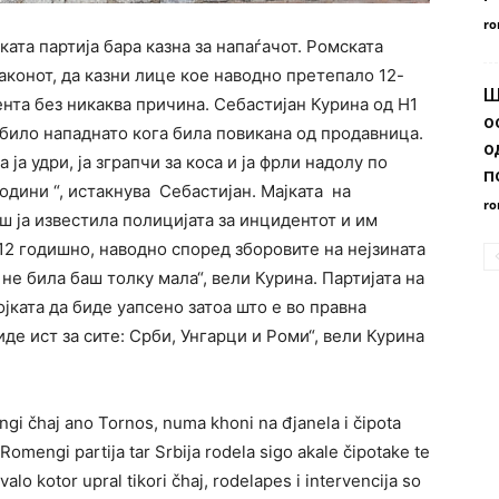
ro
ката партија бара казна за напаѓачот. Ромската
законот, да казни лице кое наводно претепало 12-
Ш
нта без никаква причина. Себастијан Курина од Н1
о
 било нападнато кога била повикана од продавница.
о
ја удри, ја зграпчи за коса и ја фрли надолу по
п
години “, истакнува Себастијан. Мајката на
ro
ш ја известила полицијата за инцидентот и им
12 годишно, наводно според зборовите на нејзината
 не била баш толку мала“, вели Курина. Партијата на
јката да биде уапсено затоа што е во правна
иде ист за сите: Срби, Унгарци и Роми“, вели Курина
engi čhaj ano Tornos, numa khoni na đjanela i čipota
Romengi partija tar Srbija rodela sigo akale čipotake te
o kotor upral tikori čhaj, rodelapes i intervencija so