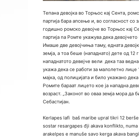
Тепана девојка во Торњос кај Сента, ромс
партија бара апсење и, во согласност со 
годишно ромско девојче во Торњос кај Се
партија na Ромте укажува дека девојчето
Имаше две девојчиња таму, едната девојка 
земја, а тоа беше (нападнато) дете од 12 
нападнатото девејче вели дека таа ведна
укажа дека се работи за малолетно лице 
мајка, од полицијата и било укажано дека
Ромите бараат лицето кое ја нападна дево
возраст. „Законот во оваа земја мора да б
Себастијан.
Kerlapes lafi baš maribe upral tikri 12 berš
sostar resargapes đji akava konflikto, numa 
arakelpes e manuše savo kerga akava bangival