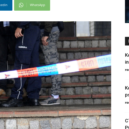
kedin
WhatsApp
K
in
ro
K
p
ro
С
Р