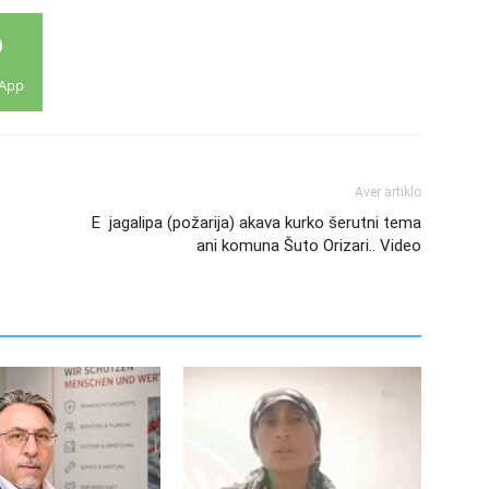
App
Aver artiklo
E jagalipa (požarija) akava kurko šerutni tema
ani komuna Šuto Orizari.. Video