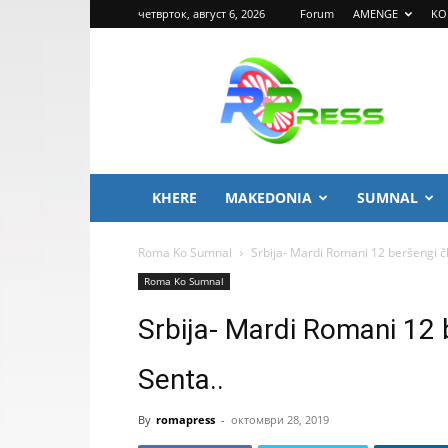
четврток, август 6, 2026
Forum
AMENGE
KO
ROMA
PRESS
KHERE
MAKEDONIA
SUMNAL
Roma Ko Sumnal
Srbija- Mardi Romani 12 beršengi č
Roma Ko Sumnal
Srbija- Mardi Romani 12 
Senta..
By
romapress
-
октомври 28, 2019