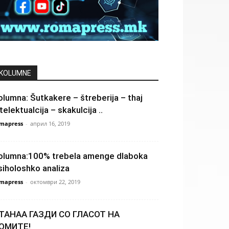
KOLUMNE
olumna: Šutkakere – štreberija – thaj
telektualcija – skakulcija ..
mapress
-
април 16, 2019
olumna:100% trebela amenge dlaboka
siholoshko analiza
mapress
-
октомври 22, 2019
ТАНАА ГАЗДИ СО ГЛАСОТ НА
ОМИТЕ!