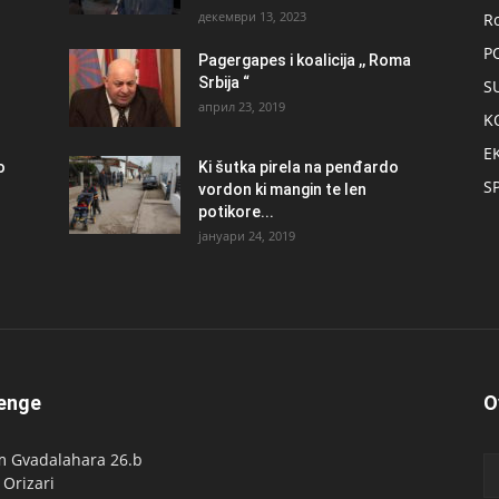
декември 13, 2023
R
P
Pagergapes i koalicija ,, Roma
Srbija “
S
април 23, 2019
K
E
о
Ki šutka pirela na penđardo
S
vordon ki mangin te len
potikore...
јануари 24, 2019
enge
O
 Gvadalahara 26.b
 Orizari