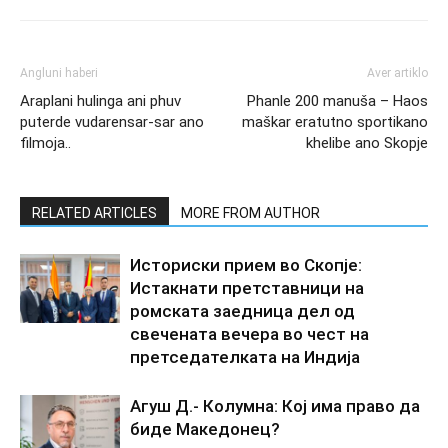
Angluni haberi
Aver artiklo
Araplani hulinga ani phuv
Phanle 200 manuša – Haos
puterde vudarensar-sar ano
maškar eratutno sportikano
filmoja..
khelibe ano Skopje
RELATED ARTICLES
MORE FROM AUTHOR
Историски прием во Скопје:
Истакнати претставници на
ромската заедница дел од
свечената вечера во чест на
претседателката на Индија
Агуш Д.- Колумна: Кој има право да
биде Македонец?