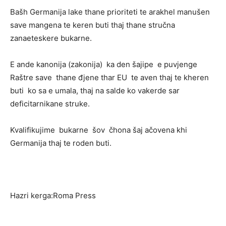
Bašh Germanija lake thane prioriteti te arakhel manušen
save mangena te keren buti thaj thane stručna
zanaeteskere bukarne.
E ande kanonija (zakonija) ka den šajipe e puvjenge
Raštre save thane đjene thar EU te aven thaj te kheren
buti ko sa e umala, thaj na salde ko vakerde sar
deficitarnikane struke.
Kvalifikujime bukarne šov čhona šaj ačovena khi
Germanija thaj te roden buti.
Hazri kerga:Roma Press