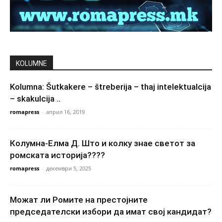
KOLUMNE
Kolumna: Šutkakere – štreberija – thaj intelektualcija
– skakulcija ..
romapress
-
април 16, 2019
Колумна-Елма Д. Што и колку знае светот за
ромската историја????
romapress
-
декември 5, 2025
Можат ли Ромите на престојните
председателски избори да имат свој кандидат?