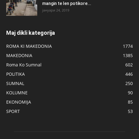
mangin te len potikore...
јануари 24, 2019
Maj dikli kategorija
ROMA KI MAKEDONIA
1774
MAKEDONIA
1385
Roma Ko Sumnal
602
POLITIKA
446
SUMNAL
250
KOLUMNE
90
EKONOMIJA
85
SPORT
53