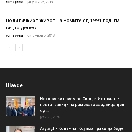
romapress
-
јануари 26, 2019
Политичкиот живот на Ромите од 1991 год. па
се до денес…
romapress
-
октомври 5, 2018
Ulavde
Историски прием во Скопје: Истакнати
претставници на ромската заедница дел
од...
јули 21, 2026
Агуш Д.- Колумна: Кој има право да биде