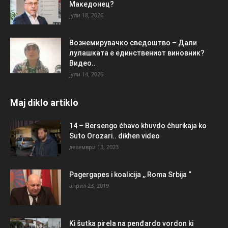
Македонец?
јули 18, 2026
Вознемирувачко сведоштво – Дали
лулашката е единствениот виновник?
Видео..
јули 14, 2026
Maj diklo artiklo
14 – Bersengo ćhavo khuvdo ćhurikaja ko
Suto Orozari.. dikhen video
декември 13, 2023
Pagergapes i koalicija ,, Roma Srbija “
април 23, 2019
Ki šutka pirela na penđardo vordon ki