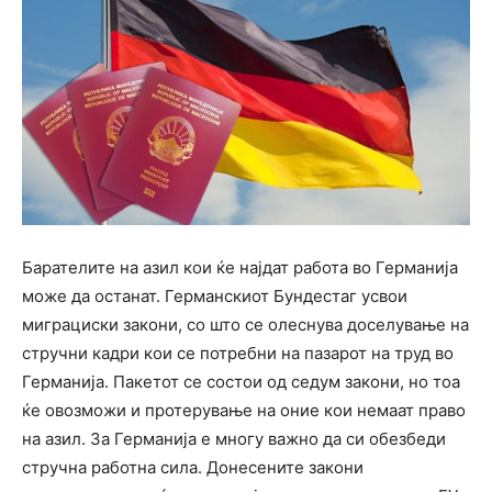
Барателите на азил кои ќе најдат работа во Германија
може да останат. Германскиот Бундестаг усвои
миграциски закони, со што се олеснува доселување на
стручни кадри кои се потребни на пазарот на труд во
Германија. Пакетот се состои од седум закони, но тоа
ќе овозможи и протерување на оние кои немаат право
на азил. За Германија е многу важно да си обезбеди
стручна работна сила. Донесените закони