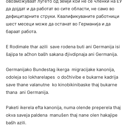
овозможуваат луѓето од земји кои не се членки на ЕУ
да дојдат и да работат во сите области, не само во
дефицитарните струки. Квалификуваните работници
шест месеци може да останат во Германија и да
бараат работа.
E Rodimale thar azili save rodena buti ani Germanija isi
šajipa te ačhon bašh sakana đjivdipnaja ani Germanija.
Germanijako Bundestag ikerga migracijake kanonija,
odoleja so lokharelapes o dočhivibe e bukarne kadrija
save thane valanutne ko kinobikinibaske thaj bukarne
thana ani Germanija.
Paketi ikerela efta kanonija, numa olende preperela thaj
okva saveja paldena manušen thaj nane olen hakajipe
bašh azili.