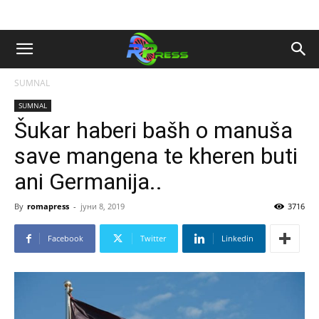
SUMNAL
SUMNAL
Šukar haberi bašh o manuša
save mangena te kheren buti
ani Germanija..
By
romapress
-
јуни 8, 2019
3716
Facebook
Twitter
Linkedin