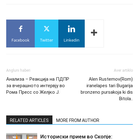
Facebook
Twitter
Linkedin
Angluni haberi
Aver artiklo
Анализа – Реакција на ПДПР
Alen Rustemov(Rom)
за вчерашното интервју во
iranelapes tari Bugarija
Рома Пресс со Желјко Ј.
bronzeno pursakoja ki dis
Bitola..
RELATED ARTICLES
MORE FROM AUTHOR
Историски прием во Скопје: