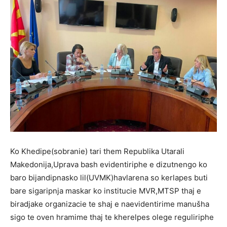
Ko Khedipe(sobranie) tari them Republika Utarali
Makedonija,Uprava bash evidentiriphe e dizutnengo ko
baro bijandipnasko lil(UVMK)havlarena so kerlapes buti
bare sigaripnja maskar ko institucie MVR,MTSP thaj e
biradjake organizacie te shaj e naevidentirime manušha
sigo te oven hramime thaj te kherelpes olege reguliriphe