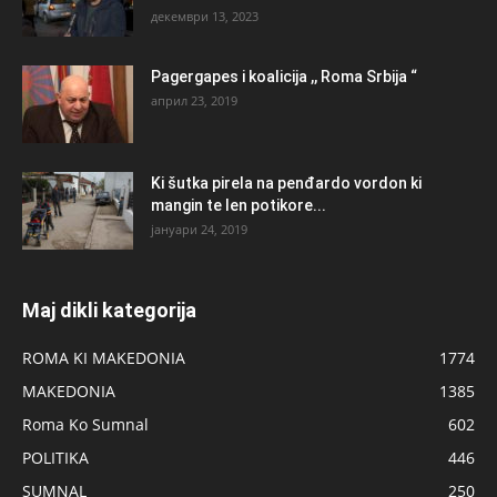
декември 13, 2023
Pagergapes i koalicija ,, Roma Srbija “
април 23, 2019
Ki šutka pirela na penđardo vordon ki
mangin te len potikore...
јануари 24, 2019
Maj dikli kategorija
ROMA KI MAKEDONIA
1774
MAKEDONIA
1385
Roma Ko Sumnal
602
POLITIKA
446
SUMNAL
250