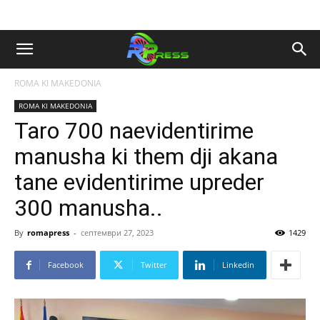
ROMA KI MAKEDONIA
ROMA KI MAKEDONIA
Taro 700 naevidentirime
manusha ki them dji akana
tane evidentirime upreder
300 manusha..
By
romapress
-
септември 27, 2023
1429
Facebook
Twitter
Linkedin