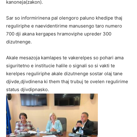
kanoneja(zakon).
Sar so informirinena pal olengoro paluno khedipe thaj
reguliriphe e naevidentirime manusengo taro numero
700 dji akana kergapes hramoviphe upreder 300
dizutnenge.
Akale mesazoja kamlapes te vakerelpes so pohari ama
siguritetno e institucie halile o signali so si vakti te
kerelpes reguliriphe akale dizutnenge sostar olaj tane
djivde,djivdinena ki them thaj trubuj te ovelen regulirime
status djivdipnasko.