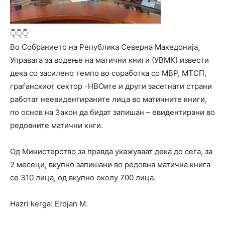
👇👇👇
Во Собранието на Република Северна Македонија,
Управата за водење на матични книги (УВМК) извести
дека со засилено темпо во соработка со МВР, МТСП,
граѓанскиот сектор -НВОите и други засегнати страни
работат неевидентираните лица во матичните книги,
по основ на Закон да бидат запишан – евидентирани во
редовните матични кнги.
Од Министерство за правда укажуваат дека до сега, за
2 месеци, вкупно запишани во редовна матична книга
се 310 лица, од вкупно околу 700 лица.
Hazri kerga: Erdjan M.