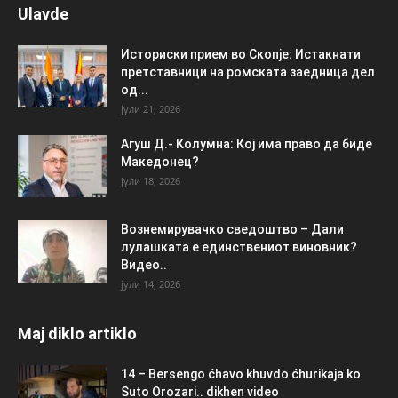
Ulavde
Историски прием во Скопје: Истакнати
претставници на ромската заедница дел
од...
јули 21, 2026
Агуш Д.- Колумна: Кој има право да биде
Македонец?
јули 18, 2026
Вознемирувачко сведоштво – Дали
лулашката е единствениот виновник?
Видео..
јули 14, 2026
Maj diklo artiklo
14 – Bersengo ćhavo khuvdo ćhurikaja ko
Suto Orozari.. dikhen video