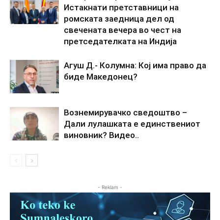
Истакнати претставници на
ромската заедница дел од
свечената вечера во чест на
претседателката на Индија
Агуш Д.- Колумна: Кој има право да
биде Македонец?
Вознемирувачко сведоштво –
Дали лулашката е единствениот
виновник? Видео..
- Reklam -