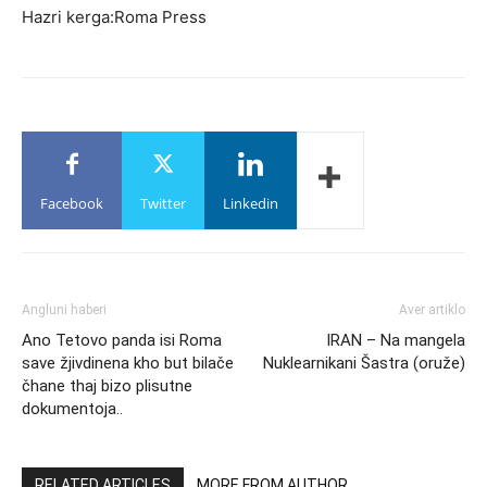
Hazri kerga:Roma Press
Facebook
Twitter
Linkedin
Angluni haberi
Aver artiklo
Ano Tetovo panda isi Roma
IRAN – Na mangela
save žjivdinena kho but bilače
Nuklearnikani Šastra (oruže)
čhane thaj bizo plisutne
dokumentoja..
RELATED ARTICLES
MORE FROM AUTHOR