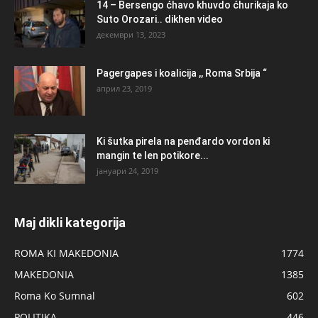
14 – Bersengo ćhavo khuvdo ćhurikaja ko
Suto Orozari.. dikhen video
декември 13, 2023
Pagergapes i koalicija ,, Roma Srbija “
април 23, 2019
Ki šutka pirela na penđardo vordon ki
mangin te len potikore...
јануари 24, 2019
Maj dikli kategorija
ROMA KI MAKEDONIA
1774
MAKEDONIA
1385
Roma Ko Sumnal
602
POLITIKA
446