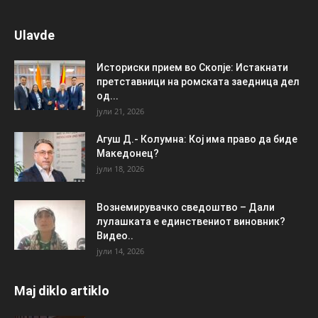
Ulavde
Историски прием во Скопје: Истакнати
претставници на ромската заедница дел
од...
јули 21, 2026
Агуш Д.- Колумна: Кој има право да биде
Македонец?
јули 18, 2026
Вознемирувачко сведоштво – Дали
лулашката е единствениот виновник?
Видео..
јули 14, 2026
Maj diklo artiklo