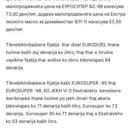
малопродажната цена на ЕУРОСУПЕР БС-98 изнесува
73,00 ден/лит, додека малопродажната цена на Екстра
лесното масло за домаќинство (ЕЛ-1) изнесува 53,50
ден/лит.
Tiknebikinibaskere fijatija thar dizel EURODIZEL thane
hulime bašh duj denarija ko /litro, thaj thar e čirutne
vaydime fijatija thar avdive ko tikno bikinelapes 64
denarija.
Tiknebikinibaskere fijatija bašh EUROSUPER -95 thaj
EUROSUPER -98, KO JEKH VI O Ekstralokho kereskere
ikeribnaske thane hulime po jekh dinari thaj akana
bikinelapes ko 71 denarija bašh litro, Eurosuper ko 73
denarija, Eurosuper 95 ko 71 denarija thaj o Ekstralokho
ko 53 denarija bašh litro.