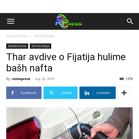
MAKEDONIA
EKONOMIJA
MAKEDONIA
EKONOMIJA
Thar avdive o Fijatija hulime
bašh nafta
By
romapress
-
мај 28, 2019
1376
Facebook
Twitter
Linkedin