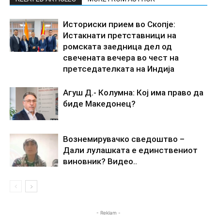
Историски прием во Скопје:
Истакнати претставници на
ромската заедница дел од
свечената вечера во чест на
претседателката на Индија
Агуш Д.- Колумна: Кој има право да
биде Македонец?
Вознемирувачко сведоштво –
Дали лулашката е единствениот
виновник? Видео..
- Reklam -