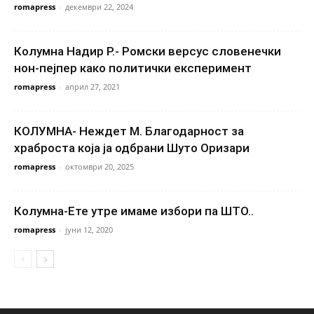
romapress
-
декември 22, 2024
Колумна Надир Р.- Ромски версус словенечки
нон-пејпер како политички експеримент
romapress
-
април 27, 2021
КОЛУМНА- Неждет М. Благодарност за
храброста која ја одбрани Шуто Оризари
romapress
-
октомври 20, 2025
Колумна-Ете утре имаме избори па ШТО..
romapress
-
јуни 12, 2020