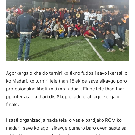
Agorkerga o kheldo turniri ko tikno fudbali savo ikersalilo
ko Mađari, ko turniri lele than 16 ekipe save sikavgo poro
profesionalno kheli ko tikno fudbali. Ekipe lele than thar
ppbuter atarija thari dis Skopje, ado erati agorkerga o
finale.
I sasti organizacija nakla telal o vas e partijako ROM ko
mađari, save ko agor sikavge pumaro baro oven saste sa