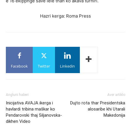
e 16 ekippnge save lele than ko akava turniri.
Hazri kerga: Roma Press
Facebook
Twitter
Linkedin
Angluni haberi
Aver artiklo
Inicijativa AVAJA ikerga i
Dujto rota thar Presidentska
havlardi tribina maškar ko
alosaribe khi Utarali
Pendarovski thaj Siljanovska-
Makedonija
dikhen Video