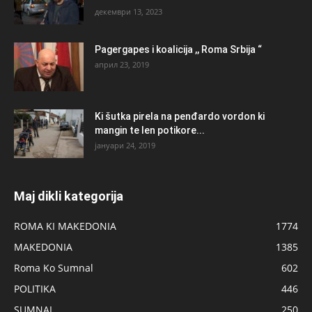
декември 13, 2023
Pagergapes i koalicija ,, Roma Srbija “
април 23, 2019
Ki šutka pirela na penđardo vordon ki
mangin te len potikore...
јануари 24, 2019
Maj dikli kategorija
ROMA KI MAKEDONIA
1774
MAKEDONIA
1385
Roma Ko Sumnal
602
POLITIKA
446
SUMNAL
250