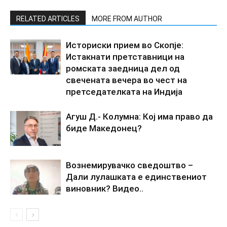
RELATED ARTICLES
MORE FROM AUTHOR
Историски прием во Скопје:
Истакнати претставници на
ромската заедница дел од
свечената вечера во чест на
претседателката на Индија
Агуш Д.- Колумна: Кој има право да
биде Македонец?
Вознемирувачко сведоштво –
Дали лулашката е единствениот
виновник? Видео..