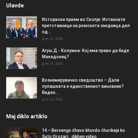
Ulavde
Историски прием во Скопје: Истакнати
претставници на ромската заедница дел
од...
јули 21, 2026
Агуш Д.- Колумна: Кој има право да биде
Македонец?
јули 18, 2026
Вознемирувачко сведоштво – Дали
лулашката е единствениот виновник?
Видео..
јули 14, 2026
Maj diklo artiklo
14 – Bersengo ćhavo khuvdo ćhurikaja ko
Suto Orozari.. dikhen video