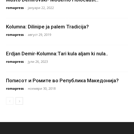
romapress
-
јануари 22, 2022
Kolumna: Dilinipe ja palem Tradicija?
romapress
-
август 29, 2019
Erdjan Demir-Kolumna:Tari kula aljam ki nula..
romapress
-
јули 26, 2023
Пописот и Ромите во Република Македонија?
romapress
-
ноември 30, 2018