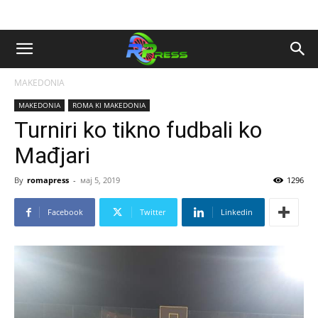
MAKEDONIA
MAKEDONIA
ROMA KI MAKEDONIA
Turniri ko tikno fudbali ko
Mađjari
By
romapress
-
мај 5, 2019
1296
Facebook
Twitter
Linkedin