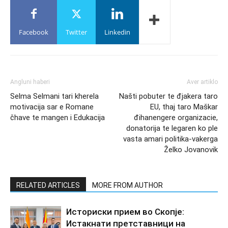
Facebook
Twitter
Linkedin
Angluni haberi
Aver artiklo
Selma Selmani tari kherela
Našti pobuter te đjakera taro
motivacija sar e Romane
EU, thaj taro Maškar
čhave te mangen i Edukacija
đihanengere organizacie,
donatorija te legaren ko ple
vasta amari politika-vakerga
Želko Jovanovik
RELATED ARTICLES
MORE FROM AUTHOR
Историски прием во Скопје:
Истакнати претставници на