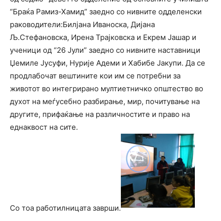
“Браќа Рамиз-Хамид” заедно со нивните одделенски
раководители:Билјана Иваноска, Дијана
Љ.Стефановска, Ирена Трајковска и Екрем Јашар и
ученици од “26 Јули” заедно со нивните наставници
Џемиле Јусуфи, Нурије Адеми и Хабибе Јакупи. Да се
продлабочат вештините кои им се потребни за
животот во интегрирано мултиетничко општество во
духот на меѓусебно разбирање, мир, почитување на
другите, прифаќање на различностите и право на
еднаквост на сите.
Со тоа работилницата заврши.