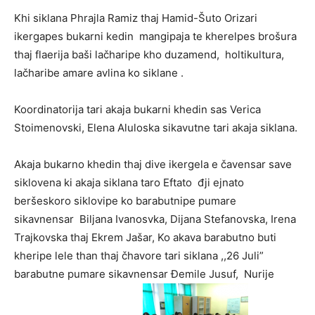
Khi siklana Phrajla Ramiz thaj Hamid-Šuto Orizari
ikergapes bukarni kedin mangipaja te kherelpes brošura
thaj flaerija baši lačharipe kho duzamend, holtikultura,
lačharibe amare avlina ko siklane .
Koordinatorija tari akaja bukarni khedin sas Verica
Stoimenovski, Elena Aluloska sikavutne tari akaja siklana.
Akaja bukarno khedin thaj dive ikergela e čavensar save
siklovena ki akaja siklana taro Eftato đji ejnato
beršeskoro siklovipe ko barabutnipe pumare
sikavnensar Biljana Ivanosvka, Dijana Stefanovska, Irena
Trajkovska thaj Ekrem Jašar, Ko akava barabutno buti
kheripe lele than thaj čhavore tari siklana ,,26 Juli”
barabutne pumare sikavnensar Đemile Jusuf, Nurije