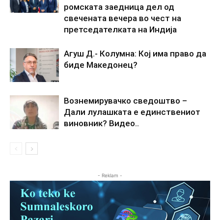
ромската заедница дел од
свечената вечера во чест на
претседателката на Индија
Агуш Д.- Колумна: Кој има право да
биде Македонец?
Вознемирувачко сведоштво –
Дали лулашката е единствениот
виновник? Видео..
- Reklam -