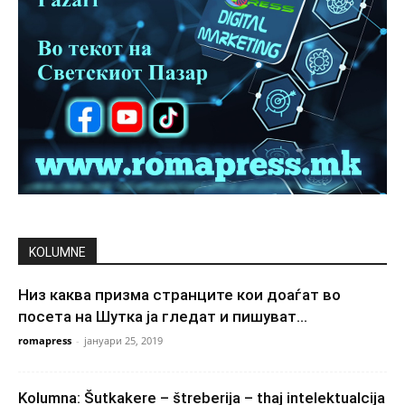
KOLUMNE
Низ каква призма странците кои доаѓат во
посета на Шутка ја гледат и пишуват...
romapress
-
јануари 25, 2019
Kolumna: Šutkakere – štreberija – thaj intelektualcija