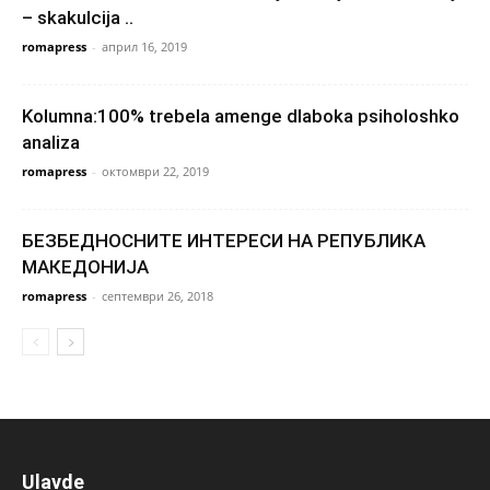
– skakulcija ..
romapress
-
април 16, 2019
Kolumna:100% trebela amenge dlaboka psiholoshko
analiza
romapress
-
октомври 22, 2019
БЕЗБЕДНОСНИТЕ ИНТЕРЕСИ НА РЕПУБЛИКА
МАКЕДОНИЈА
romapress
-
септември 26, 2018
Ulavde