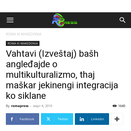
ROMA KI MAKEDONIA
ROMA KI MAKEDONIA
Vahtavi (Izveštaj) bašh
angleđajde o
multikulturalizmo, thaj
maškar jekinengi integracija
ko siklane
By
romapress
-
март 4, 2019
1640
Facebook
Twitter
Linkedin