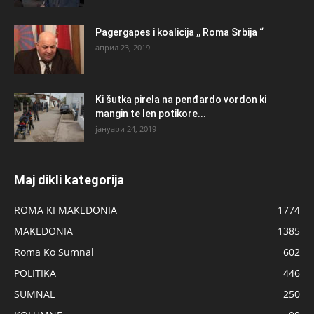
Pagergapes i koalicija ,, Roma Srbija “
април 23, 2019
Ki šutka pirela na penđardo vordon ki
mangin te len potikore...
јануари 24, 2019
Maj dikli kategorija
ROMA KI MAKEDONIA
1774
MAKEDONIA
1385
Roma Ko Sumnal
602
POLITIKA
446
SUMNAL
250