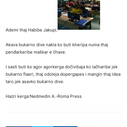
Ademi thaj Habibe Jakupi.
Akava bukarno dive nakla ko buti kheripa numa thaj
penđarkeribe maškar e čhave.
I sasti buti ko agor agorkerga dočivibaja ko lačharibe jek
bukarno flaeri, thaj odoleja dopergapes i mangin thaj idea
taro jek asavko bukarno dive.
Hazri kerga:Nedmedin A.-Roma Press