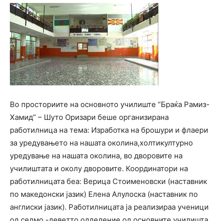
Во просториите на основното училиште “Браќа Рамиз-
Хамид” – Шуто Оризари беше организирана
работилница на тема: Изработка на брошури и флаери
за уредувањето на нашата околина,холтикултурно
уредување на нашата околина, во дворовите на
училиштата и околу дворовите. Координатори на
работилницата беа: Верица Стоименовски (наставник
по македонски јазик) Елена Алулоска (наставник по
англиски јазик). Работилницата ја реализираа ученици
од седмо -деветто одделение од основните училишта