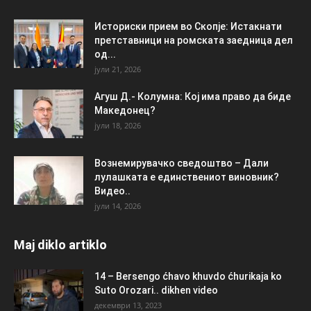
Историски прием во Скопје: Истакнати
претставници на ромската заедница дел
од...
јули 21, 2026
Агуш Д.- Колумна: Кој има право да биде
Македонец?
јули 18, 2026
Вознемирувачко сведоштво – Дали
лулашката е единствениот виновник?
Видео..
јули 14, 2026
Maj diklo artiklo
14 – Bersengo ćhavo khuvdo ćhurikaja ko
Suto Orozari.. dikhen video
декември 13, 2023