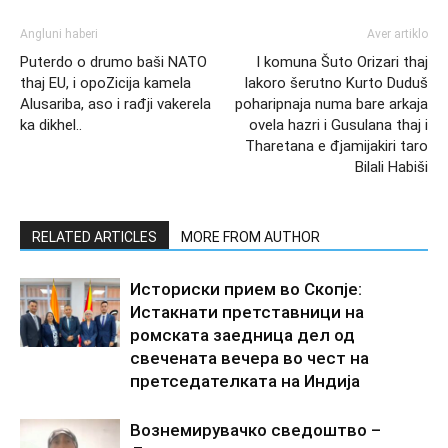
Angluni haberi
Aver artiklo
Puterdo o drumo baši NATO
I komuna Šuto Orizari thaj
thaj EU, i opoZicija kamela
lakoro šerutno Kurto Duduš
Alusariba, aso i rađji vakerela
poharipnaja numa bare arkaja
ka dikhel..
ovela hazri i Gusulana thaj i
Tharetana e đjamijakiri taro
Bilali Habiši
RELATED ARTICLES
MORE FROM AUTHOR
Историски прием во Скопје:
Истакнати претставници на
ромската заедница дел од
свечената вечера во чест на
претседателката на Индија
Вознемирувачко сведоштво –