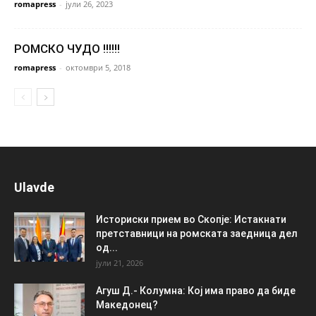
romapress
-
јули 26, 2023
РОМСКО ЧУДО !!!!!!
romapress
-
октомври 5, 2018
Ulavde
Историски прием во Скопје: Истакнати
претставници на ромската заедница дел
од...
јули 21, 2026
Агуш Д.- Колумна: Кој има право да биде
Македонец?