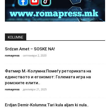
KOLUMNE
Srdzan Amet – SOSKE NA!
romapress
-
септември 2, 2020
Фатмир М.-Колумна:Помеѓу реториката на
единството и егоизмот: Големата игра на
ромските елити..
romapress
-
декември 21, 2025
Erdjan Demir-Kolumna:Tari kula aljam ki nula..