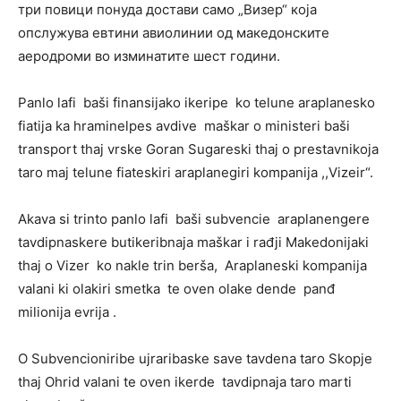
три повици понуда достави само „Визер“ која
опслужува евтини авиолинии од македонските
аеродроми во изминатите шест години.
Panlo lafi baši finansijako ikeripe ko telune araplanesko
fiatija ka hraminelpes avdive maškar o ministeri baši
transport thaj vrske Goran Sugareski thaj o prestavnikoja
taro maj telune fiateskiri araplanegiri kompanija ,,Vizeir“.
Akava si trinto panlo lafi baši subvencie araplanengere
tavdipnaskere butikeribnaja maškar i rađji Makedonijaki
thaj o Vizer ko nakle trin berša, Araplaneski kompanija
valani ki olakiri smetka te oven olake dende panđ
milionija evrija .
O Subvencioniribe ujraribaske save tavdena taro Skopje
thaj Ohrid valani te oven ikerde tavdipnaja taro marti