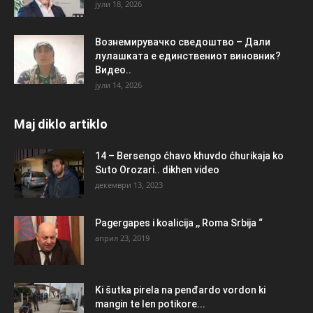
јули 18, 2026
Вознемирувачко сведоштво – Дали
лулашката е единствениот виновник?
Видео..
јули 14, 2026
Maj diklo artiklo
14 – Bersengo ćhavo khuvdo ćhurikaja ko
Suto Orozari.. dikhen video
декември 13, 2023
Pagergapes i koalicija ,, Roma Srbija “
април 23, 2019
Ki šutka pirela na penđardo vordon ki
mangin te len potikore...