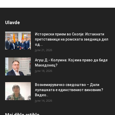
Ulavde
Историски прием во Скопје: Истакнати
претставници на ромската заедница дел
од...
јули 21, 2026
Агуш Д.- Колумна: Кој има право да биде
Македонец?
јули 18, 2026
Вознемирувачко сведоштво – Дали
лулашката е единствениот виновник?
Видео..
јули 14, 2026
Maj diklo artiklo