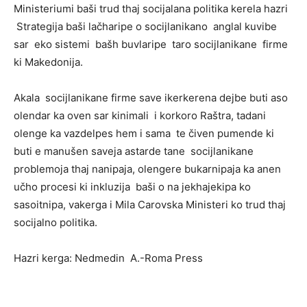
Ministeriumi baši trud thaj socijalana politika kerela hazri
Strategija baši lačharipe o socijlanikano anglal kuvibe
sar eko sistemi bašh buvlaripe taro socijlanikane firme
ki Makedonija.
Akala socijlanikane firme save ikerkerena dejbe buti aso
olendar ka oven sar kinimali i korkoro Raštra, tadani
olenge ka vazdelpes hem i sama te čiven pumende ki
buti e manušen saveja astarde tane socijlanikane
problemoja thaj nanipaja, olengere bukarnipaja ka anen
učho procesi ki inkluzija baši o na jekhajekipa ko
sasoitnipa, vakerga i Mila Carovska Ministeri ko trud thaj
socijalno politika.
Hazri kerga: Nedmedin A.-Roma Press