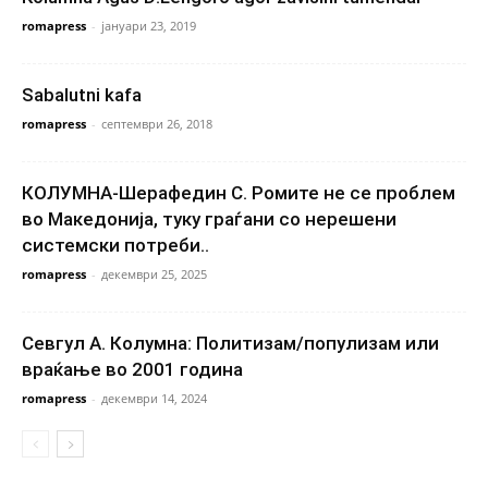
romapress
-
јануари 23, 2019
Sabalutni kafa
romapress
-
септември 26, 2018
КОЛУМНА-Шерафедин С. Ромите не се проблем
во Македонија, туку граѓани со нерешени
системски потреби..
romapress
-
декември 25, 2025
Севгул А. Колумна: Политизам/популизам или
враќање во 2001 година
romapress
-
декември 14, 2024