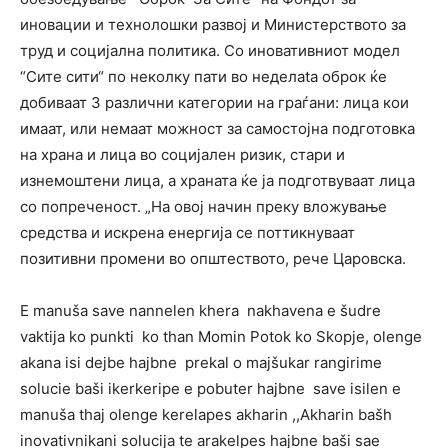
иновации и технолошки развој и Министерството за
труд и социјална политика. Со иновативниот модел
“Сите сити“ по неколку пати во неделаtа оброк ќе
добиваат 3 различни категории на граѓани: лица кои
имаат, или немаат можност за самостојна подготовка
на храна и лица во социјален ризик, стари и
изнемоштени лица, а храната ќе ја подготвуваат лица
со попреченост. „На овој начин преку вложување
средства и искрена енергија се поттикнуваат
позитивни промени во општеството, рече Царовска.
E manuša save nannelen khera nakhavena e šudre
vaktija ko punkti ko than Momin Potok ko Skopje, olenge
akana isi dejbe hajbne prekal o majšukar rangirime
solucie baši ikerkeripe e pobuter hajbne save isilen e
manuša thaj olenge kerelapes akharin ,,Akharin bašh
inovativnikani solucija te arakelpes hajbne baši sae