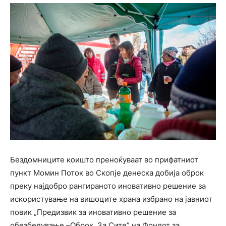
Бездомниците коишто преноќуваат во прифатниот
пункт Момин Поток во Скопје денеска добија оброк
преку најдобро рангираното иновативно решение за
искористување на вишоците храна избрано на јавниот
повик „Предизвик за иновативно решение за
обезбедување –Оброк За Сите” на Фондот за