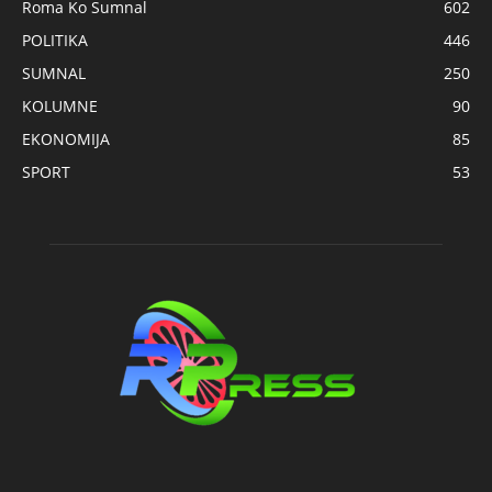
Roma Ko Sumnal
602
POLITIKA
446
SUMNAL
250
KOLUMNE
90
EKONOMIJA
85
SPORT
53