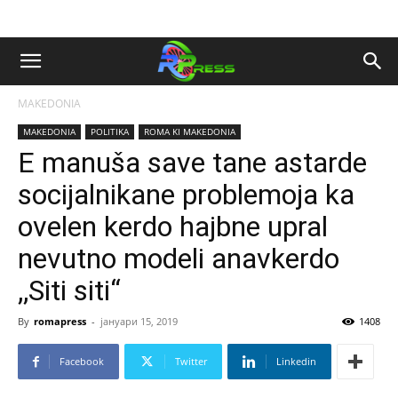
MAKEDONIA
MAKEDONIA
POLITIKA
ROMA KI MAKEDONIA
E manuša save tane astarde
socijalnikane problemoja ka
ovelen kerdo hajbne upral
nevutno modeli anavkerdo
,,Siti siti“
By
romapress
-
јануари 15, 2019
1408
Facebook
Twitter
Linkedin