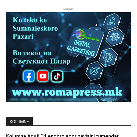
- Reklam -
KOLUMNE
Kolumna Aguš D:Lengoro agor zavisini tumendar