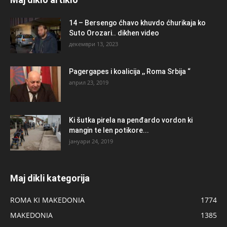
14 – Bersengo ćhavo khuvdo ćhurikaja ko
Suto Orozari.. dikhen video
декември 13, 2023
Pagergapes i koalicija ,, Roma Srbija “
април 23, 2019
Ki šutka pirela na penđardo vordon ki
mangin te len potikore...
јануари 24, 2019
Maj dikli kategorija
ROMA KI MAKEDONIA
1774
MAKEDONIA
1385