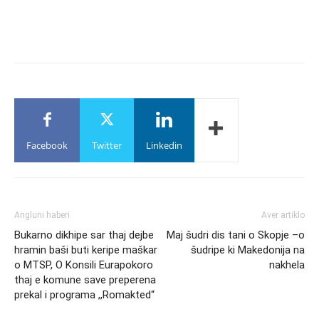
Facebook
Twitter
Linkedin
Angluni haberi
Aver artiklo
Bukarno dikhipe sar thaj dejbe
Maj šudri dis tani o Skopje –o
hramin baši buti keripe maškar
šudripe ki Makedonija na
o MTSP, O Konsili Eurapokoro
nakhela
thaj e komune save preperena
prekal i programa ,,Romakted“