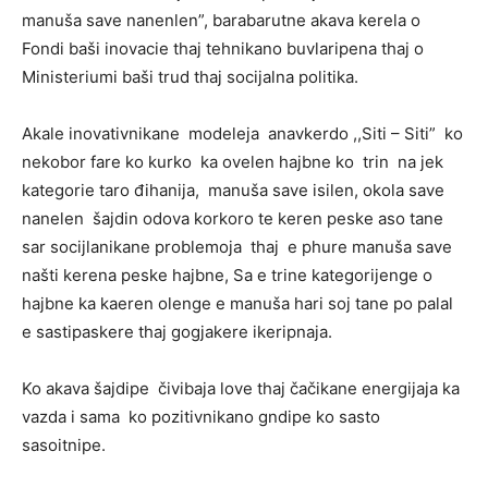
manuša save nanenlen”, barabarutne akava kerela o
Fondi baši inovacie thaj tehnikano buvlaripena thaj o
Ministeriumi baši trud thaj socijalna politika.
Akale inovativnikane modeleja anavkerdo ,,Siti – Siti” ko
nekobor fare ko kurko ka ovelen hajbne ko trin na jek
kategorie taro đihanija, manuša save isilen, okola save
nanelen šajdin odova korkoro te keren peske aso tane
sar socijlanikane problemoja thaj e phure manuša save
našti kerena peske hajbne, Sa e trine kategorijenge o
hajbne ka kaeren olenge e manuša hari soj tane po palal
e sastipaskere thaj gogjakere ikeripnaja.
Ko akava šajdipe čivibaja love thaj čačikane energijaja ka
vazda i sama ko pozitivnikano gndipe ko sasto
sasoitnipe.