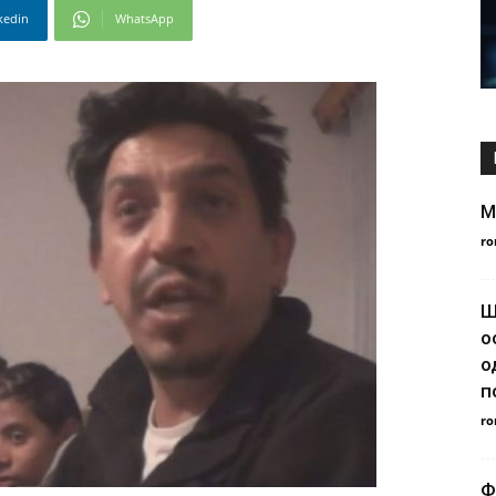
kedin
WhatsApp
M
ro
Ш
о
о
п
ro
Ф