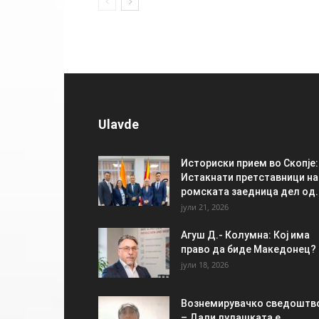
Ulavde
Историски прием во Скопје:
Истакнати претставници на
ромската заедница дел од..
јули 21, 2026
Агуш Д.- Колумна: Кој има
право да биде Македонец?
јули 18, 2026
Вознемирувачко сведоштв
– Дали лулашката е