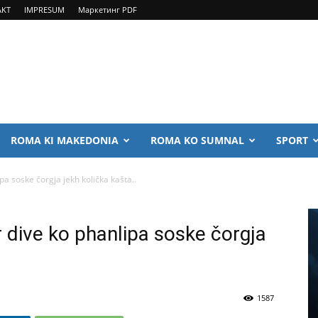
AKT
IMPRESUM
Маркетинг PDF
ROMA KI MAKEDONIA
ROMA KO SUMNAL
SPORT
a soske čorgja jekh količka kašta..
 dive ko phanlipa soske čorgja
1587