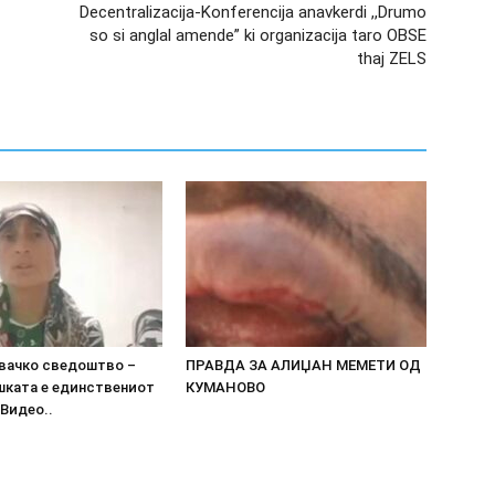
Decentralizacija-Konferencija anavkerdi ,,Drumo
so si anglal amende” ki organizacija taro OBSE
thaj ZELS
вачко сведоштво –
ПРАВДА ЗА АЛИЏАН МЕМЕТИ ОД
шката е единствениот
КУМАНОВО
Видео..