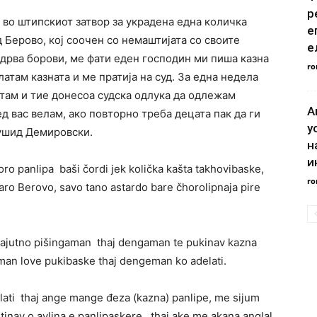
р
о штипскиот затвор за украдена една количка
е
д Берово, кој соочен со немаштијата со своите
е
дрва борови, ме фати еден господин ми пиша казна
ro
платам казната и ме пратија на суд. За една недела
атам и тие донесоа судска одлука да одлежам
А
д вас велам, ако повторно треба децата пак да ги
у
Рушид Демировски.
н
и
ro panlipa baši čordi jek količka kašta takhovibaske,
ro
taro Berovo, savo tano astardo bare čhorolipnaja pire
 rajutno pišingaman thaj dengaman te pukinav kazna
eman love pukibaske thaj dengeman ko adelati.
lati thaj ange mange đeza (kazna) panlipe, me sijum
tinav o avlina e panlipaskere , thaj ake me akana anglal