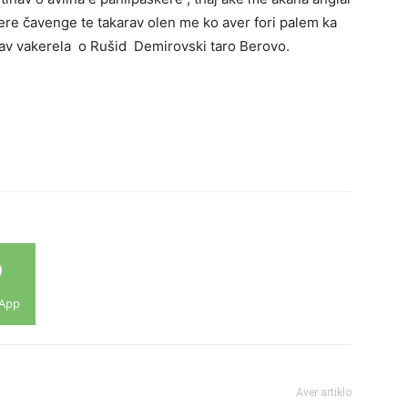
re čavenge te takarav olen me ko aver fori palem ka
lav vakerela o Rušid Demirovski taro Berovo.
App
Aver artiklo