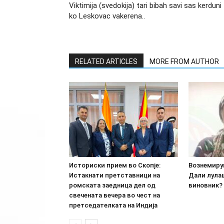
Viktimija (svedokija) tari bibah savi sas kerduni
ko Leskovac vakerena..
RELATED ARTICLES
MORE FROM AUTHOR
Историски прием во Скопје:
Вознемиру
Истакнати претставници на
Дали лула
ромската заедница дел од
виновник? 
свечената вечера во чест на
претседателката на Индија