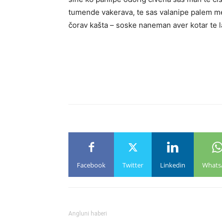
tumende vakerava, te sas valanipe palem me
čorav kašta – soske naneman aver kotar te 
Facebook
Twitter
Linkedin
Whats
Angluni haberi