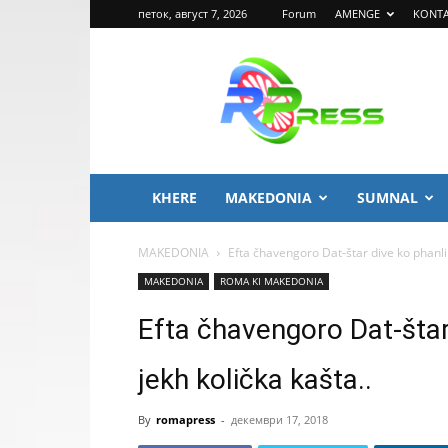
петок, август 7, 2026
Forum
AMENGE
KONT
ROMA
PRESS
KHERE
MAKEDONIA
SUMNAL
MAKEDONIA
Efta čhavengoro Dat-štar dive ko phanlip
MAKEDONIA
ROMA KI MAKEDONIA
Efta čhavengoro Dat-štar
jekh količka kašta..
By
romapress
-
декември 17, 2018