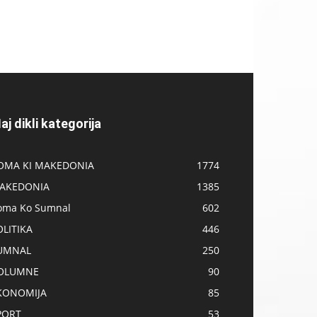
aj dikli kategorija
OMA KI MAKEDONIA
1774
AKEDONIA
1385
oma Ko Sumnal
602
OLITIKA
446
UMNAL
250
OLUMNE
90
KONOMIJA
85
PORT
53