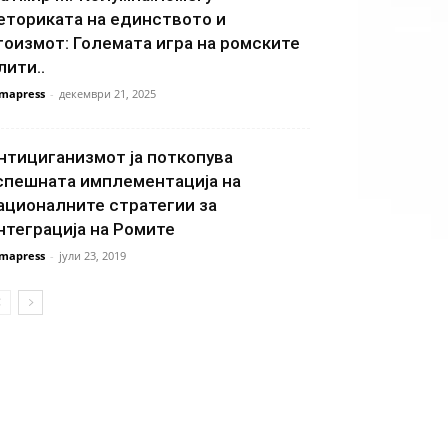
еториката на единството и
гоизмот: Големата игра на ромските
лити..
mapress
-
декември 21, 2025
нтициганизмот ја поткопува
спешната имплементација на
ационалните стратегии за
нтеграција на Ромите
mapress
-
јули 23, 2019