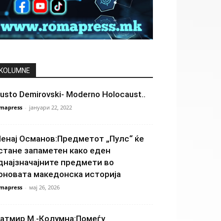
KOLUMNE
usto Demirovski- Moderno Holocaust..
mapress
-
јануари 22, 2022
енај Османов:Предметот „Пулс“ ќе
стане запаметен како еден
днајзначајните предмети во
оновата македонска историја
mapress
-
мај 26, 2026
атмир М.-Колумна:Помеѓу