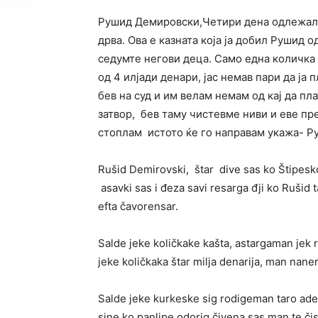
Рушид Демировски,Четири дена одлежал в
дрва. Ова е казната која ја добил Рушид о
седумте негови деца. Само една количка 
од 4 илјади денари, јас немав пари да ја 
бев на суд и им велам немам од кај да пл
затвор, бев таму чистевме ниви и еве пре
стоплам истото ќе го направам укажа- 
Rušid Demirovski, štar dive sas ko Štipesko
asavki sas i đeza savi resarga đji ko Rušid 
efta čavorensar.
Salde jeke količkake kašta, astargaman jek
jeke količkaka štar milja denarija, man nan
Salde jeke kurkeske sig rodigeman taro ade
sine ko panlipe odorig čivena sas man te čis