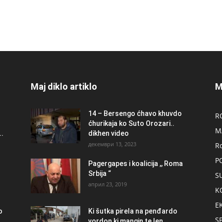
Maj diklo artiklo
M
14 – Bersengo ćhavo khuvdo
R
ćhurikaja ko Suto Orozari..
M
.
dikhen video
декември 13, 2023
R
P
Pagergapes i koalicija ,, Roma
Srbija “
S
април 23, 2019
K
E
о
Ki šutka pirela na penđardo
S
vordon ki mangin te len