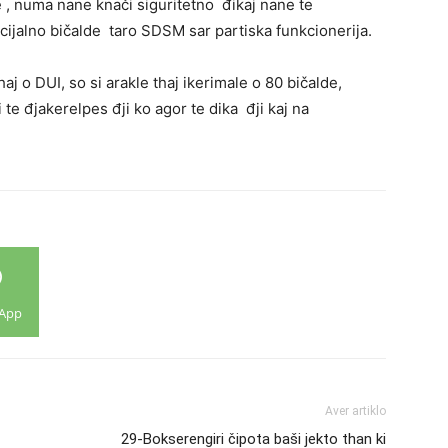
e , numa nane knači siguritetno đikaj nane te
ijalno bičalde taro SDSM sar partiska funkcionerija.
j o DUI, so si arakle thaj ikerimale o 80 bičalde,
 đjakerelpes đji ko agor te dika đji kaj na
App
Aver artiklo
29-Bokserengiri čipota baši jekto than ki