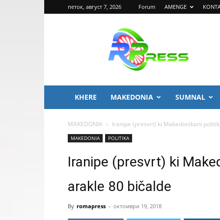
петок, август 7, 2026
Forum
AMENGE
KONT
ROMA
PRESS
KHERE
MAKEDONIA
SUMNAL
MAKEDONIA
Iranipe (presvrt) ki Makedonikani politik
MAKEDONIA
POLITIKA
Iranipe (presvrt) ki Maked
arakle 80 bičalde
By
romapress
-
октомври 19, 2018