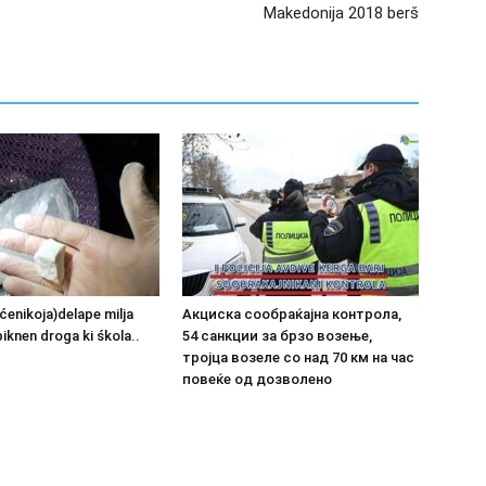
Makedonija 2018 berš
ćenikoja)delape milja
Акциска сообраќајна контрола,
biknen droga ki śkola..
54 санкции за брзо возење,
тројца возеле со над 70 км на час
повеќе од дозволено