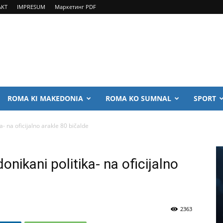
AKT
IMPRESUM
Маркетинг PDF
ROMA KI MAKEDONIA
ROMA KO SUMNAL
SPORT
a- na oficijalno arakle 80 bičalde
onikani politika- na oficijalno
2363