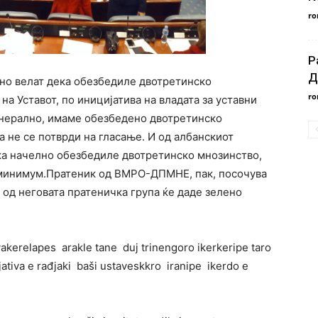
ro
Р
Д
но велат дека обезбедиле двотретинско
ro
а Уставот, по иницијатива на владата за уставни
енерално, имаме обезбедено двотретинско
а не се потврди на гласање. И од албанскиот
ека начелно обезбедиле двотретинско мнозинство,
т минимум.Пратеник од ВМРО-ДПМНЕ, пак, посочува
 од неговата пратеничка група ќе даде зелено
vakerelapes arakle tane duj trinengoro ikerkeripe taro
ijativa e rađjaki baši ustaveskkro iranipe ikerdo e