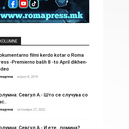
KOLUMNE
okumentarno filmi kerdo kotar o Roma
ress -Premierno bašh 8 -to April dikhen-
ideo
mapress
-
април 8, 2019
олумна: Севгул А.- Што се случува со
ас..
mapress
-
октомври 27, 2022
олумна: Севгул А.- И ете.. помина?