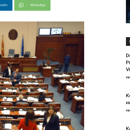
kedin
WhatsApp
D
P
V
ro
К
н
ro
К