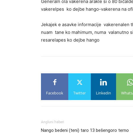
Generaln ola vakerena arakle si o 80 bičald
vakerelpes ko dejbe hango-vakerena na ofic
Jekajek e asavke informacije vakerenalen tha
nuam tane ko mahimum, numa valanutno si te
resarelapes ko dejbe hango
Facebook
Twitter
Linkedin
Whats
Angluni haberi
Nango bedeni (teni) taro 13 bešengoro terno