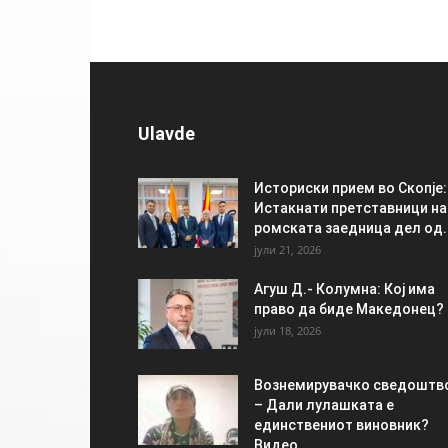
Ulavde
Историски прием во Скопје:
Истакнати претставници на
ромската заедница дел од..
јули 21, 2026
Агуш Д.- Колумна: Кој има
право да биде Македонец?
јули 18, 2026
Вознемирувачко сведоштв
– Дали лулашката е
единствениот виновник?
Видео..