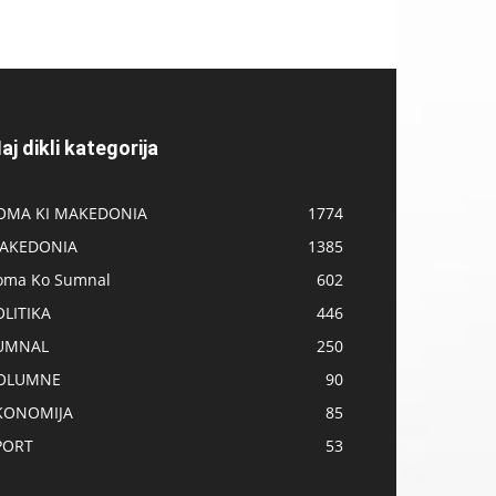
aj dikli kategorija
OMA KI MAKEDONIA
1774
AKEDONIA
1385
oma Ko Sumnal
602
OLITIKA
446
UMNAL
250
OLUMNE
90
KONOMIJA
85
PORT
53