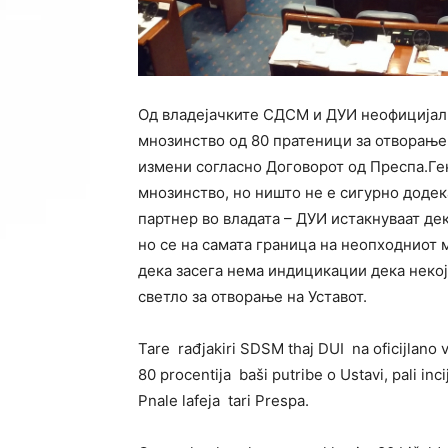
Од владејачките СДСМ и ДУИ неофицијал
мнозинство од 80 пратеници за отворање н
измени согласно Договорот од Преспа.Г
мнозинство, но ништо не е сигурно додек
партнер во владата – ДУИ истакнуваат д
но се на самата граница на неопходнио
дека засега нема индицикации дека некој
светло за отворање на Уставот.
Tare rađjakiri SDSM thaj DUI na oficijlano 
80 procentija baši putribe o Ustavi, pali inc
Pnale lafeja tari Prespa.