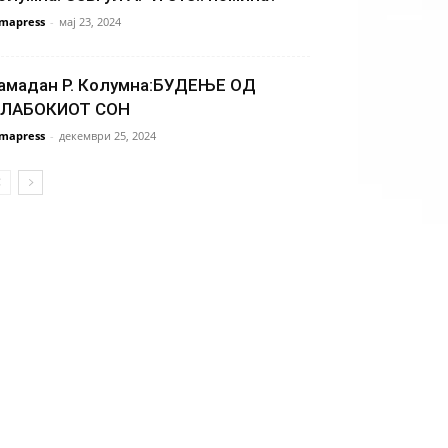
mapress
-
мај 23, 2024
амадан Р. Колумна:БУДЕЊЕ ОД
ЛАБОКИОТ СОН
mapress
-
декември 25, 2024