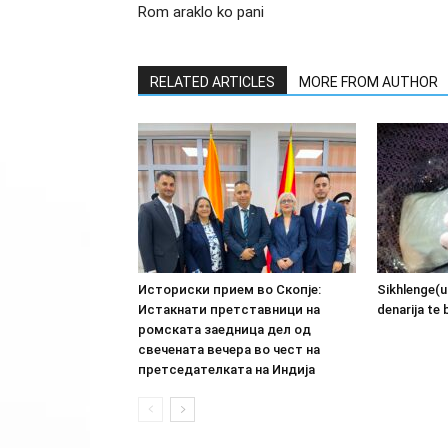
Rom araklo ko pani
RELATED ARTICLES
MORE FROM AUTHOR
Историски прием во Скопје:
Sikhlenge(u
Истакнати претставници на
denarija te 
ромската заедница дел од
свечената вечера во чест на
претседателката на Индија