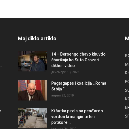
Maj diklo artiklo
M
14 – Bersengo ćhavo khuvdo
R
ćhurikaja ko Suto Orozari..
M
.
dikhen video
декември 13, 2023
R
P
Pagergapes i koalicija ,, Roma
Srbija “
S
април 23, 2019
K
E
о
Ki šutka pirela na penđardo
S
vordon ki mangin te len
potikore...
јануари 24, 2019