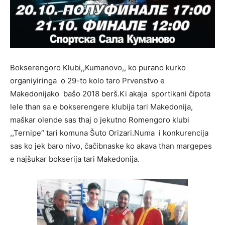
Bokserengoro Klubi,,Kumanovo,, ko purano kurko
organiyiringa o 29-to kolo taro Prvenstvo e
Makedonijako bašo 2018 berš.Ki akaja sportikani čipota
lele than sa e bokserengere klubija tari Makedonija,
maškar olende sas thaj o jekutno Romengoro klubi
,,Ternipe“ tari komuna Šuto Orizari.Numa i konkurencija
sas ko jek baro nivo, čačibnaske ko akava than margepes
e najšukar bokserija tari Makedonija.