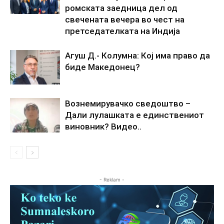
ромската заедница дел од
свечената вечера во чест на
претседателката на Индија
Агуш Д.- Колумна: Кој има право да
биде Македонец?
Вознемирувачко сведоштво –
Дали лулашката е единствениот
виновник? Видео..
- Reklam -