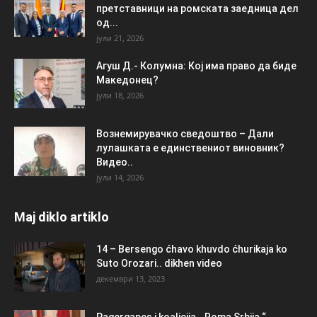
претставници на ромската заедница дел
од...
јули 21, 2026
Агуш Д.- Колумна: Кој има право да биде
Македонец?
јули 18, 2026
Вознемирувачко сведоштво – Дали
лулашката е единствениот виновник?
Видео..
јули 14, 2026
Maj diklo artiklo
14 – Bersengo ćhavo khuvdo ćhurikaja ko
Suto Orozari.. dikhen video
декември 13, 2023
Pagergapes i koalicija ,, Roma Srbija “