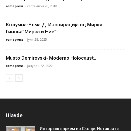
romapress
-
септември 26, 2018
Колумна-Елма Д. Инспирација од Мирка
Гинова”Мирка и Ние”
romapress
-
јули 28, 2025
Musto Demirovski- Moderno Holocaust..
romapress
-
јануари 22, 2022
Ulavde
Историски прием во Скопје: Истакнати