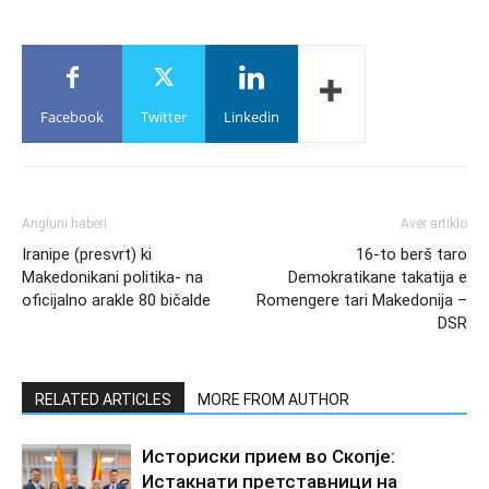
Facebook
Twitter
Linkedin
Angluni haberi
Aver artiklo
Iranipe (presvrt) ki
16-to berš taro
Makedonikani politika- na
Demokratikane takatija e
oficijalno arakle 80 bičalde
Romengere tari Makedonija –
DSR
RELATED ARTICLES
MORE FROM AUTHOR
Историски прием во Скопје:
Истакнати претставници на