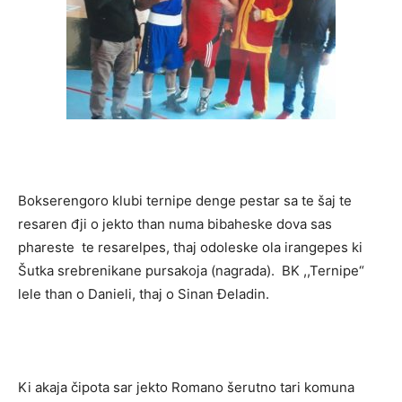
Bokserengoro klubi ternipe denge pestar sa te šaj te
resaren đji o jekto than numa bibaheske dova sas
phareste te resarelpes, thaj odoleske ola irangepes ki
Šutka srebrenikane pursakoja (nagrada). BK ,,Ternipe“
lele than o Danieli, thaj o Sinan Đeladin.
Ki akaja čipota sar jekto Romano šerutno tari komuna