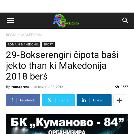
ROMA KI MAKEDONIA
ROMA KI MAKEDONIA
SPORT
29-Bokserengiri čipota baši
jekto than ki Makedonija
2018 berš
By
romapress
-
октомври 22, 2018
1837
Facebook
Twitter
Linkedin