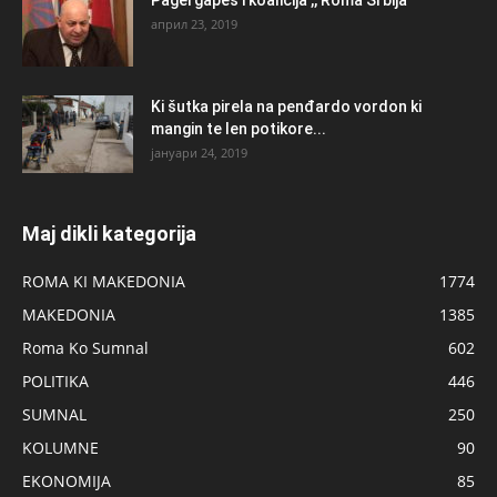
април 23, 2019
Ki šutka pirela na penđardo vordon ki
mangin te len potikore...
јануари 24, 2019
Maj dikli kategorija
ROMA KI MAKEDONIA
1774
MAKEDONIA
1385
Roma Ko Sumnal
602
POLITIKA
446
SUMNAL
250
KOLUMNE
90
EKONOMIJA
85