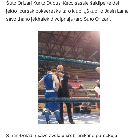
Šuto Orizari Kurto Dudus-Kuco sasale šajdipe te del i
jekto pursak boksereske taro klubi ,,Škupi“o Jasin Lama,
savo thano jekhajek divdipnaja taro Suto Orizari.
Sinan Đeladin savo avela e srebrenikane pursakoja