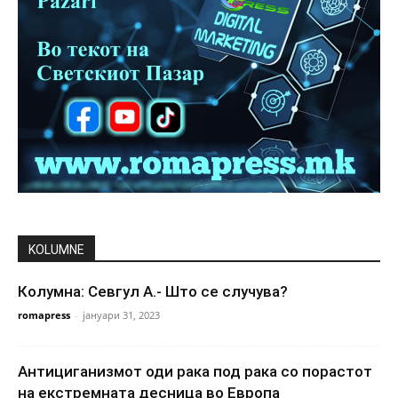
KOLUMNE
Колумна: Севгул А.- Што се случува?
romapress
-
јануари 31, 2023
Антициганизмот оди рака под рака со порастот
на екстремната десница во Европа