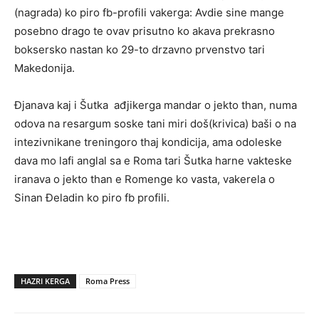
(nagrada) ko piro fb-profili vakerga: Avdie sine mange
posebno drago te ovav prisutno ko akava prekrasno
boksersko nastan ko 29-to drzavno prvenstvo tari
Makedonija.
Đjanava kaj i Šutka ađjikerga mandar o jekto than, numa
odova na resargum soske tani miri doš(krivica) baši o na
intezivnikane treningoro thaj kondicija, ama odoleske
dava mo lafi anglal sa e Roma tari Šutka harne vakteske
iranava o jekto than e Romenge ko vasta, vakerela o
Sinan Đeladin ko piro fb profili.
HAZRI KERGA
Roma Press