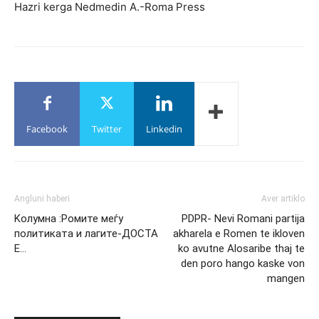
Hazri kerga Nedmedin A.-Roma Press
Facebook
Twitter
Linkedin
Angluni haberi
Aver artiklo
Kолумна :Ромите меѓу
PDPR- Nevi Romani partija
политиката и лагите-ДОСТА
akharela e Romen te ikloven
Е…
ko avutne Alosaribe thaj te
den poro hango kaske von
mangen