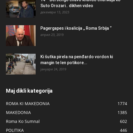
Suto Orozari.. dikhen video
декември 13, 2023
Pagergapes i koalicija ,, Roma Srbija “
април 23, 2019
Ki šutka pirela na penđardo vordon ki
mangin te len potikore...
јануари 24, 2019
Maj dikli kategorija
ROMA KI MAKEDONIA
1774
MAKEDONIA
1385
Roma Ko Sumnal
602
POLITIKA
446