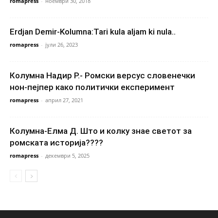
romapress
-
ноември 30, 2018
Erdjan Demir-Kolumna:Tari kula aljam ki nula..
romapress
-
јули 26, 2023
Колумна Надир Р.- Ромски версус словенечки
нон-пејпер како политички експеримент
romapress
-
април 27, 2021
Колумна-Елма Д. Што и колку знае светот за
ромската историја????
romapress
-
декември 5, 2025