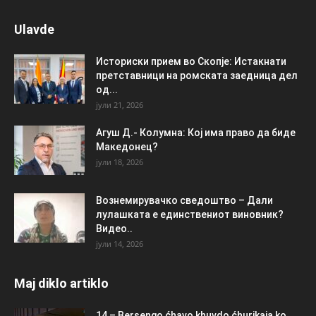
Ulavde
Историски прием во Скопје: Истакнати
претставници на ромската заедница дел
од...
јули 21, 2026
Агуш Д.- Колумна: Кој има право да биде
Македонец?
јули 18, 2026
Вознемирувачко сведоштво – Дали
лулашката е единствениот виновник?
Видео..
јули 14, 2026
Maj diklo artiklo
14 – Bersengo ćhavo khuvdo ćhurikaja ko