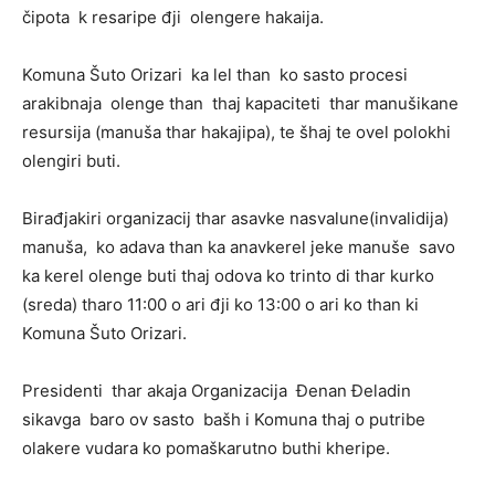
čipota k resaripe đji olengere hakaija.
Komuna Šuto Orizari ka lel than ko sasto procesi
arakibnaja olenge than thaj kapaciteti thar manušikane
resursija (manuša thar hakajipa), te šhaj te ovel polokhi
olengiri buti.
Birađjakiri organizacij thar asavke nasvalune(invalidija)
manuša, ko adava than ka anavkerel jeke manuše savo
ka kerel olenge buti thaj odova ko trinto di thar kurko
(sreda) tharo 11:00 o ari đji ko 13:00 o ari ko than ki
Komuna Šuto Orizari.
Presidenti thar akaja Organizacija Đenan Đeladin
sikavga baro ov sasto bašh i Komuna thaj o putribe
olakere vudara ko pomaškarutno buthi kheripe.