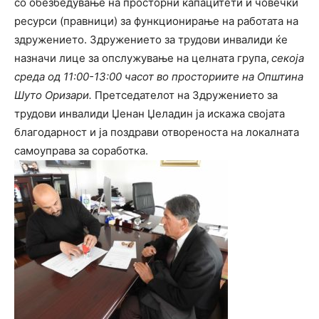
со обезбедување на просторни капацитети и човечки
ресурси (правници) за функционирање на работата на
здружението. Здружението за трудови инвалиди ќе
назначи лице за опслужување на целната група,
секоја
среда од 11:00-13:00 часот во просториите на Општина
Шуто Оризари.
Претседателот на Здружението за
трудови инвалиди Џенан Џеладин ја искажа својата
благодарност и ја поздрави отвореноста на локалната
самоуправа за соработка.