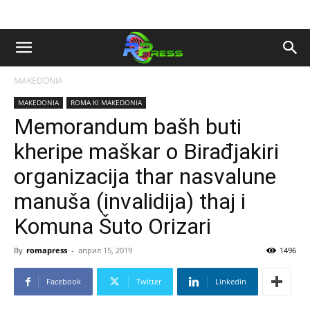
MAKEDONIA
MAKEDONIA
ROMA KI MAKEDONIA
Memorandum bašh buti
kheripe maškar o Birađjakiri
organizacija thar nasvalune
manuša (invalidija) thaj i
Komuna Šuto Orizari
By
romapress
-
април 15, 2019
1496
Facebook
Twitter
Linkedin