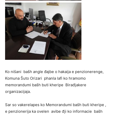
Ko nišani bašh angle đajbe o hakaija e penzionerenge,
Komuna Šuto Orizari phanla lafi ko hramomo
memorandumi bašh buti kheripe Birađjakere
organizacijaja.
Sar so vakerelapes ko Memorandumi bašh buti kheripe ,
e penzionerija ka ovelen avibe đji ko informacie bašh