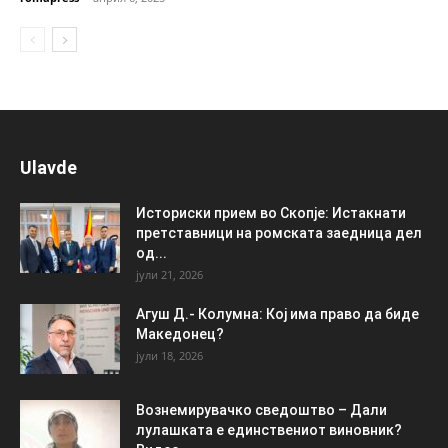
Ulavde
Историски прием во Скопје: Истакнати
претставници на ромската заедница дел
од...
јули 21, 2026
Агуш Д.- Колумна: Кој има право да биде
Македонец?
јули 18, 2026
Вознемирувачко сведоштво – Дали
лулашката е единствениот виновник?