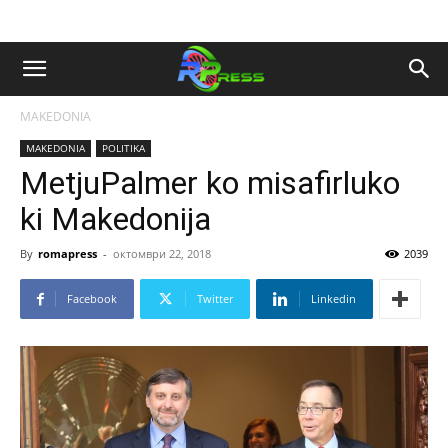
MAKEDONIA
MAKEDONIA
POLITIKA
MetjuPalmer ko misafirluko
ki Makedonija
By
romapress
-
октомври 22, 2018
2039
Facebook
Twitter
Linkedin