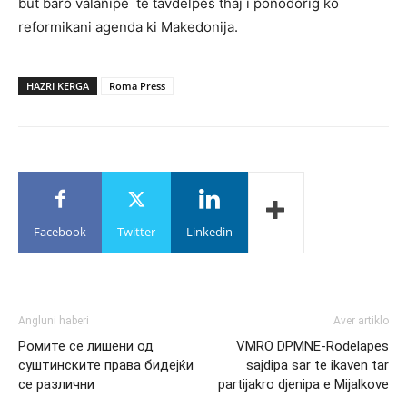
but baro valanipe te tavdelpes thaj i ponodorig ko
reformikani agenda ki Makedonija.
HAZRI KERGA
Roma Press
Facebook
Twitter
Linkedin
Angluni haberi
Aver artiklo
Ромите се лишени од
VMRO DPMNE-Rodelapes
суштинските права бидејќи
sajdipa sar te ikaven tar
се различни
partijakro djenipa e Mijalkove