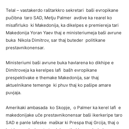
Telal – vastakerdo raštarkkro sekretari baši evropikane
pučibna taro SAD, Metju Palmer avdive ka rearel ko
misafirluko ki Makedonija, ka dikelpes e premiereja tari
Makedonija Yoran Yaev thaj e ministeriumeja baši avrune
buka Nikola Dimitrov, sar thaj buteder politikane
prestavnikonensar.
Ministeriumi baši avrune buka havlarena ko dikhipe e
Dimitroveja ka kerelpes lafi bašh evropikane
prespektivake e themake Makedonija, sar thaj
aktuelnikane temenge ki phuv thaj ko pašipe amare
puvjaja.
Amerikaki ambasada ko Skopje, o Palmer ka kerel lafi e
makedonijake uče prestavnikonensar baši ikerkeripe taro
SAD e panle lafeske maškar ki Prespa thaj Grcija, thaj o