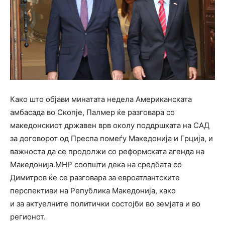
Како што објави минатата недела Американската
амбасада во Скопје, Палмер ќе разговара со
македонскиот државен врв околу поддршката на САД
за договорот од Преспа помеѓу Македонија и Грција, и
важноста да се продолжи со реформската агенда на
Македонија.МНР соопшти дека на средбата со
Димитров ќе се разговара за евроатлантските
перспективи на Република Македонија, како
и за актуелните политички состојби во земјата и во
регионот.