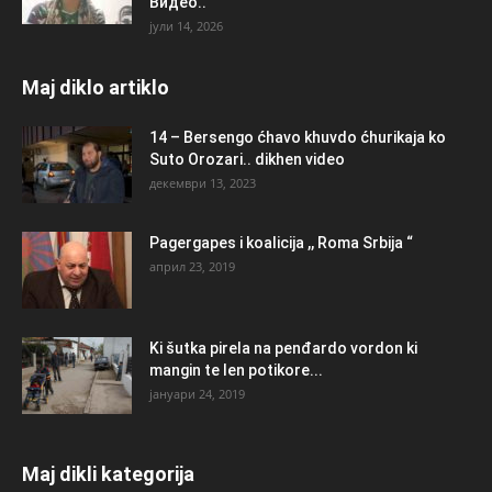
Видео..
јули 14, 2026
Maj diklo artiklo
14 – Bersengo ćhavo khuvdo ćhurikaja ko
Suto Orozari.. dikhen video
декември 13, 2023
Pagergapes i koalicija ,, Roma Srbija “
април 23, 2019
Ki šutka pirela na penđardo vordon ki
mangin te len potikore...
јануари 24, 2019
Maj dikli kategorija