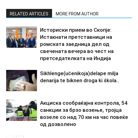
RELATED ARTICLES
MORE FROM AUTHOR
Историски прием во Скопје:
Истакнати претставници на
ромската заедница дел од
свечената вечера во чест на
претседателката на Индија
Sikhlenge(ućenikoja)delape milja
denarija te biknen droga ki śkola..
Акциска сообраќајна контрола, 54
санкции за брзо возење, тројца
возеле со над 70 км на час повеќе
од дозволено