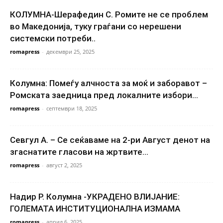
КОЛУМНА-Шерафедин С. Ромите не се проблем
во Македонија, туку граѓани со нерешени
системски потреби..
romapress
-
декември 25, 2025
Колумна: Помеѓу алчноста за моќ и заборавот –
Ромската заедница пред локалните избори...
romapress
-
септември 18, 2025
Севгул А. – Се сеќаваме на 2-ри Август денот на
згаснатите гласови на жртвите...
romapress
-
август 2, 2025
Надир Р. Колумна -УКРАДЕНО ВЛИЈАНИЕ:
ГОЛЕМАТА ИНСТИТУЦИОНАЛНА ИЗМАМА
romapress
-
април 6, 2025