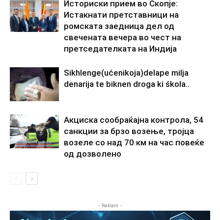
Историски прием во Скопје:
Истакнати претставници на
ромската заедница дел од
свечената вечера во чест на
претседателката на Индија
Sikhlenge(ućenikoja)delape milja
denarija te biknen droga ki śkola..
Акциска сообраќајна контрола, 54
санкции за брзо возење, тројца
возеле со над 70 км на час повеќе
од дозволено
- Reklam -