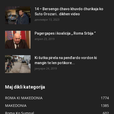
14 – Bersengo ćhavo khuvdo ćhurikaja ko
Suto Orozari.. dikhen video
декември 13, 2023
Pagergapes i koalicija ,, Roma Srbija “
април 23, 2019
Ki šutka pirela na penđardo vordon ki
mangin te len potikore...
јануари 24, 2019
Maj dikli kategorija
ROMA KI MAKEDONIA
1774
MAKEDONIA
1385
Roma Ko Sumnal
602