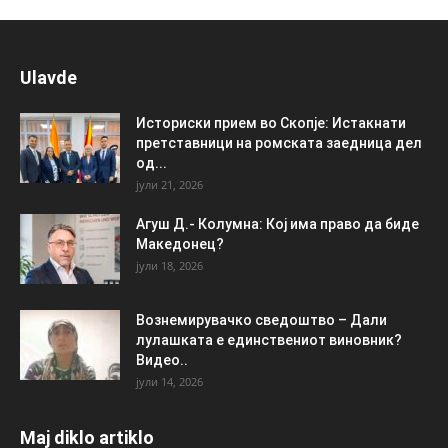
Ulavde
Историски прием во Скопје: Истакнати
претставници на ромската заедница дел
од...
јули 21, 2026
Агуш Д.- Колумна: Кој има право да биде
Македонец?
јули 18, 2026
Вознемирувачко сведоштво – Дали
лулашката е единствениот виновник?
Видео..
јули 14, 2026
Maj diklo artiklo