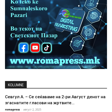
KOLUMNE
Севгул А. – Се сеќаваме на 2-ри Август денот на
згаснатите гласови на жртвите...
romapress
-
август 2, 2025