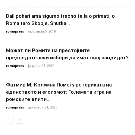
Dali pohari ama sigurno trebno te la o primati, o
Roma taro Skopje, Shutka...
romapress
-
октомври 5, 2018
Можат ли Ромите на престојните
председателски избори да имат свој кандидат?
romapress
-
јануари 26, 2019
Фатмир М.-Колумна:Помеѓу реториката на
единството и егоизмот: Големата игра на
ромските елити..
romapress
-
декември 21, 2025