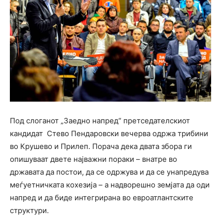
Под слоганот „Заедно напред“ претседателскиот
кандидат Стево Пендаровски вечерва одржа трибини
во Крушево и Прилеп. Порача дека двата збора ги
опишуваат двете најважни пораки – внатре во
државата да постои, да се одржува и да се унапредува
меѓуетничката кохезија – а надворешно земјата да оди
напред и да биде интегрирана во евроатлантските
структури.