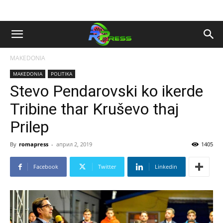
MAKEDONIA
MAKEDONIA
POLITIKA
Stevo Pendarovski ko ikerde
Tribine thar Kruševo thaj
Prilep
By
romapress
-
април 2, 2019
1405
Facebook
Twitter
Linkedin