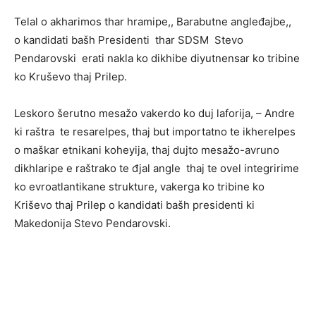
Telal o akharimos thar hramipe,, Barabutne angleđajbe,,
o kandidati bašh Presidenti thar SDSM Stevo
Pendarovski erati nakla ko dikhibe diyutnensar ko tribine
ko Kruševo thaj Prilep.
Leskoro šerutno mesažo vakerdo ko duj laforija, – Andre
ki raštra te resarelpes, thaj but importatno te ikherelpes
o maškar etnikani koheyija, thaj dujto mesažo-avruno
dikhlaripe e raštrako te đjal angle thaj te ovel integririme
ko evroatlantikane strukture, vakerga ko tribine ko
Kriševo thaj Prilep o kandidati bašh presidenti ki
Makedonija Stevo Pendarovski.