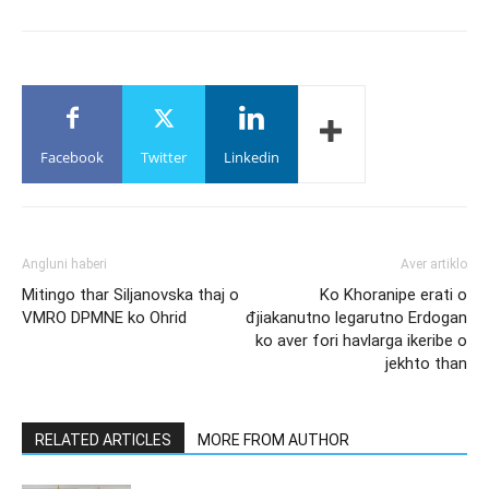
Facebook
Twitter
Linkedin
Angluni haberi
Aver artiklo
Mitingo thar Siljanovska thaj o
Ko Khoranipe erati o
VMRO DPMNE ko Ohrid
đjiakanutno legarutno Erdogan
ko aver fori havlarga ikeribe o
jekhto than
RELATED ARTICLES
MORE FROM AUTHOR