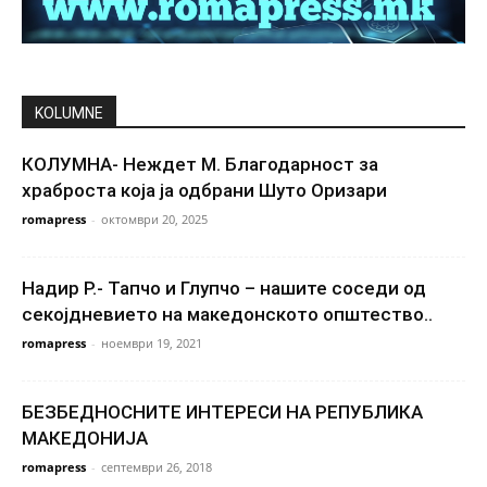
KOLUMNE
КОЛУМНА- Неждет М. Благодарност за
храброста која ја одбрани Шуто Оризари
romapress
-
октомври 20, 2025
Надир Р.- Тапчо и Глупчо – нашите соседи од
секојдневието на македонското општество..
romapress
-
ноември 19, 2021
БЕЗБЕДНОСНИТЕ ИНТЕРЕСИ НА РЕПУБЛИКА
МАКЕДОНИЈА
romapress
-
септември 26, 2018