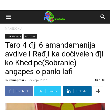
MAKEDONIA
MAKEDONIA
POLITIKA
Taro 4 đji 6 amandamanija
avdive i Rađji ka dočivelen đji
ko Khedipe(Sobranie)
angapes o panlo lafi
By
romapress
-
ноември 2, 2018
1509
Facebook
Twitter
Linkedin