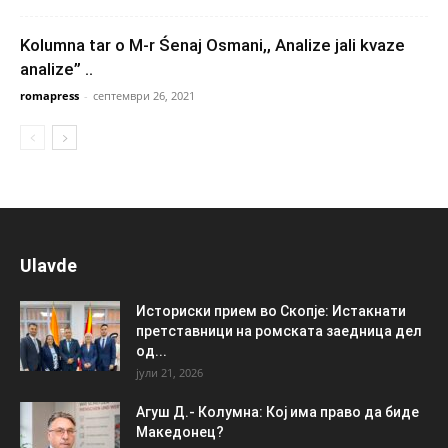
Kolumna tar o M-r Śenaj Osmani,, Analizе jali kvaze
analize” ..
romapress
-
септември 26, 2021
Ulavde
Историски прием во Скопје: Истакнати
претставници на ромската заедница дел
од...
јули 21, 2026
Агуш Д.- Колумна: Кој има право да биде
Македонец?