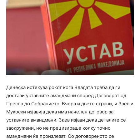
Денеска истекува рокот кога Владата треба да ги
достави уставните амандмани според Договорот од
Преспа до Собранието. Вчера и двете страни, и Заев и
Мукоски изјавија дека има начелен договор за
уставните амандмани. Заев изјави дека деталите се
заокружени, но не прецизираше колку точно
амандмани ќе произлезат. Со договореното се