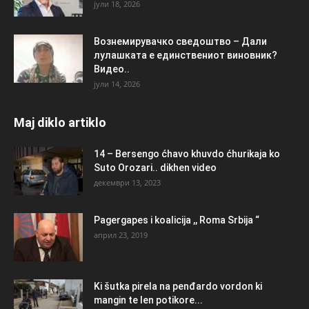
јули 18, 2026
Вознемирувачко сведоштво – Дали
лулашката е единствениот виновник?
Видео..
јули 14, 2026
Maj diklo artiklo
14 – Bersengo ćhavo khuvdo ćhurikaja ko
Suto Orozari.. dikhen video
декември 13, 2023
Pagergapes i koalicija ,, Roma Srbija “
април 23, 2019
Ki šutka pirela na penđardo vordon ki
mangin te len potikore...