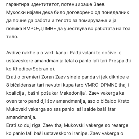
гарантира идентитетот, потенцираше Заев.
Мукоски изјави дека било договорено од понеделник
да почне да работи и телото за помирување и ја
повика ВМРО-ДПМНЕ да учествува во работата на тоа
тело.
Avdive nakhela o vakti kana i Rađji valani te dočivel e
ustaveskere amandmanija telal o panlo lafi tari Prespa đji
ko Khedipe(Sobranie).
Erati o premieri Zoran Zaev sinele panda vi jek dikhipe e
8 bičaldensar tari nevutni kupa taro VMRO-DPMNE thaj i
koalicija ,,bašhi pošukar Makedonija”. Zaev vakerga ka
oven taro panđ đji šov amandmanija, aso o bičaldo Krsto
Mukovski vakerga so sas panlo laši salde baši štar
amandmanija.
Erati so duj riga, Zaev thaj Mukovski vakerge so resarge
ko panlo lafi baši ustaveskoro iranipe. Zaev vakerga o