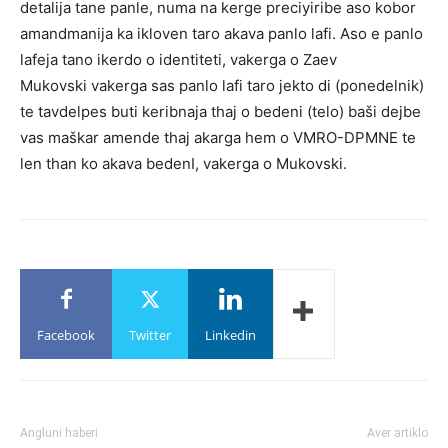
detalija tane panle, numa na kerge preciyiribe aso kobor
amandmanija ka ikloven taro akava panlo lafi. Aso e panlo
lafeja tano ikerdo o identiteti, vakerga o Zaev
Mukovski vakerga sas panlo lafi taro jekto di (ponedelnik)
te tavdelpes buti keribnaja thaj o bedeni (telo) baši dejbe
vas maškar amende thaj akarga hem o VMRO-DPMNE te
len than ko akava bedenI, vakerga o Mukovski.
Facebook
Twitter
Linkedin
Angluni haberi
Aver artiklo