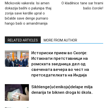
Mickovski vakerela: Isi amen
O kladilnice tane sar hrami
dokazija bašhi o palunipa thaj
bašo čorole!
zorija save kerdile upral o
bičalde save denge pumaro
hango baši o amandmanija
RELATED ARTICLES
MORE FROM AUTHOR
Историски прием во Скопје:
Истакнати претставници на
ромската заедница дел од
свечената вечера во чест на
претседателката на Индија
Sikhlenge(ućenikoja)delape milja
denarija te biknen droga ki śkola..