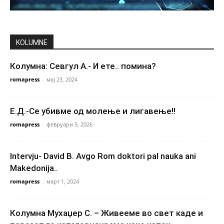
KOLUMNE
Колумна: Севгул А.- И ете.. помина?
romapress
-
мај 23, 2024
Е.Д.-Се убивме од молење и лигавење!!
romapress
-
февруари 5, 2026
Intervju- David B. Avgo Rom doktori pal nauka ani
Makedonija..
romapress
-
март 1, 2024
Колумна Мухаџер С. – Живееме во свет каде и