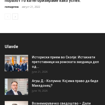
поразот го категоризираме како успех.
romapress
-
август 21, 2022
Ulavde
Историски прием во Скопје: Истакнати
претставници на ромската заедница дел
од...
јули 21, 2026
Агуш Д.- Колумна: Кој има право да биде
Македонец?
јули 18, 2026
Вознемирувачко сведоштво – Дали