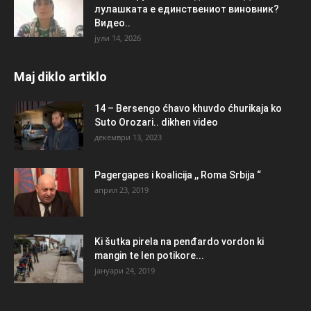
лулашката е единствениот виновник?
Видео..
јули 14, 2026
Maj diklo artiklo
14 – Bersengo ćhavo khuvdo ćhurikaja ko
Suto Orozari.. dikhen video
декември 13, 2023
Pagergapes i koalicija ,, Roma Srbija “
април 23, 2019
Ki šutka pirela na penđardo vordon ki
mangin te len potikore...
јануари 24, 2019