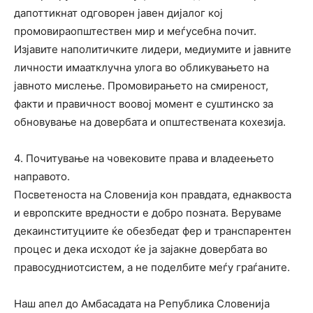
дапоттикнат одговорен јавен дијалог кој
промовираопштествен мир и меѓусебна почит.
Изјавите наполитичките лидери, медиумите и јавните
личности имаатклучна улога во обликувањето на
јавното мислење. Промовирањето на смиреност,
факти и правичност воовој момент е суштинско за
обновување на довербата и општествената кохезија.
4.
Почитување
на
човековите
права
и
владеењето
на
правото
.
Посветеноста на Словенија кон правдата, еднаквоста
и европските вредности е добро позната. Веруваме
декаинституциите ќе обезбедат фер и транспарентен
процес и дека исходот ќе ја зајакне довербата во
правосудниотсистем, а не поделбите меѓу граѓаните.
Наш
апел
до
Амбасадата
на
Република
Словенија