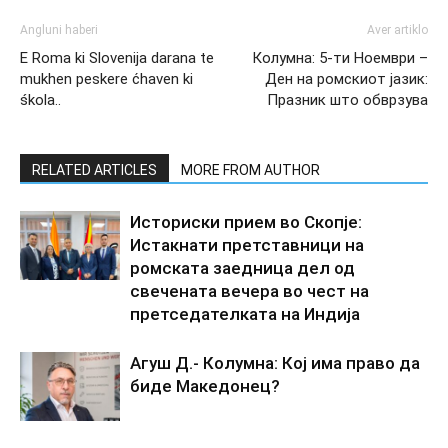
Angluni haberi
Aver artiklo
E Roma ki Slovenija darana te
Колумна: 5-ти Ноември –
mukhen peskere ćhaven ki
Ден на ромскиот јазик:
śkola..
Празник што обврзува
RELATED ARTICLES
MORE FROM AUTHOR
Историски прием во Скопје:
Истакнати претставници на
ромската заедница дел од
свечената вечера во чест на
претседателката на Индија
Агуш Д.- Колумна: Кој има право да
биде Македонец?