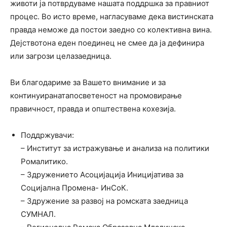
животи ја потврдуваме нашата поддршка за правниот
процес. Во исто време, нагласуваме дека
вистинската
правда
не
може
да
постои
заедно
со
колективна
вина
.
Дејствотона еден поединец не смее да ја дефинира
или загрози целазаедница.
Ви благодариме за Вашето внимание и за
континуиранатапосветеност на промовирање
правичност, правда и општествена кохезија.
Поддржувачи:
– Институт за истражување и анализа на политики
Ромалитико.
– Здружението Асоцијација Иницијатива за
Социјална Промена- ИнСоК.
– Здружение за развој на ромската заедница
СУМНАЛ.