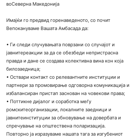
во
Северна
Македонија
Имајќи го предвид горенаведеното, со почит
Вепокануваме Вашата Амбасада да:
•
Ги
следи
случувањата
поврзани со случајот и
јавнитереакции за да се обезбеди непристрасна
правда и дане се создава колективна вина кон која
билозаедница;
•
Оствари
контакт
со релевантните институции и
партнери за промовирање одговорна комуникација и
избалансиран пристап заснован на човекови права;
•
Поттикне
дијалог
и
соработка
меѓу
ромскитеорганизации, локалните заедници и
јавнитеинституции за обновување на довербата и
спречување на општествена поларизација.
Повторно ја изразуваме нашата тага за изгубениот