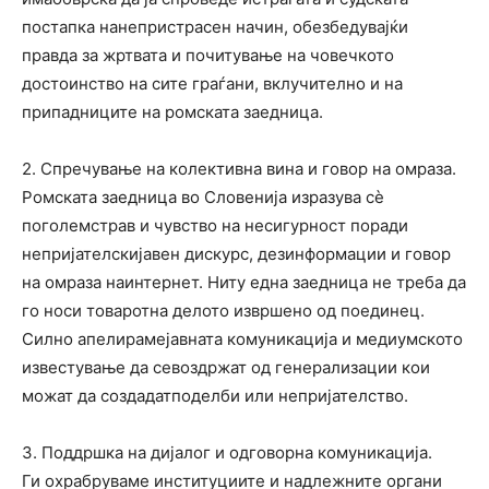
постапка нанепристрасен начин, обезбедувајќи
правда за жртвата и почитување на човечкото
достоинство на сите граѓани, вклучително и на
припадниците на ромската заедница.
2.
Спречување
на
колективна
вина
и
говор
на
омраза
.
Ромската заедница во Словенија изразува сè
поголемстрав и чувство на несигурност поради
непријателскијавен дискурс, дезинформации и говор
на омраза наинтернет. Ниту една заедница не треба да
го носи товаротна делото извршено од поединец.
Силно апелирамејавната комуникација и медиумското
известување да севоздржат од генерализации кои
можат да создадатподелби или непријателство.
3.
Поддршка
на
дијалог
и
одговорна
комуникација
.
Ги охрабруваме институциите и надлежните органи