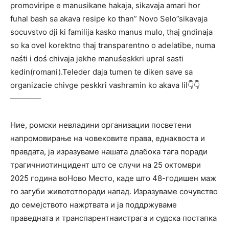
promoviripe e manusikane hakaja, sikavaja amari hor
fuhal bash sa akava resipe ko than” Novo Selo”sikavaja
socuvstvo dji ki familija kasko manus mulo, thaj gndinaja
so ka ovel korektno thaj transparentno o adelatibe, numa
naśti i doś chivaja jekhe manuśeskkri upral sasti
kedin(romani).Teleder daja tumen te diken save sa
organizacie chivge peskkri vashramin ko akava lil👇👇
————
Ние, ромски невладини организации посветени
напромовирање на човековите права, еднаквоста и
правдата, ја изразуваме нашата длабока тага поради
трагичниотинцидент што се случи на
25
октомври
2025
година
во
Ново
Место
, каде што 48-годишен маж
го загуби живототпоради напад. Изразуваме сочувство
до семејството нажртвата и ја поддржуваме
праведната и транспарентнаистрага и судска постапка