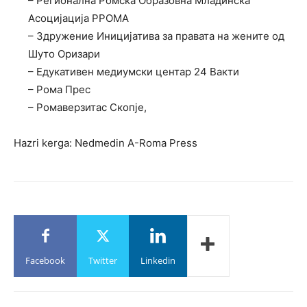
– Регионална Ромска Образовна Младинска
Асоцијација РРОМА
– Здружение Иницијатива за правата на жените од
Шуто Оризари
– Едукативен медиумски центар 24 Вакти
– Рома Прес
– Ромаверзитас Скопје,
Hazri kerga: Nedmedin A-Roma Press
Facebook
Twitter
Linkedin