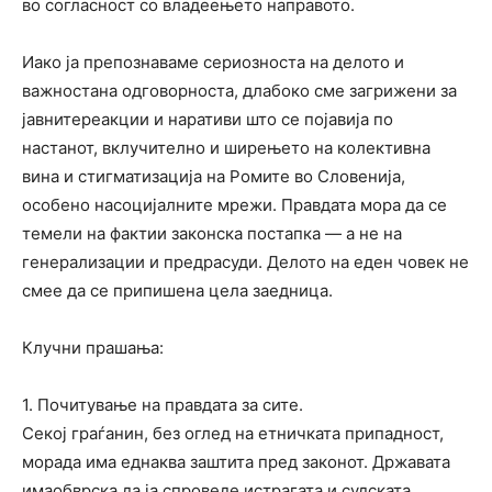
во согласност со владеењето направото.
Иако ја препознаваме сериозноста на делото и
важностана одговорноста, длабоко сме загрижени за
јавните
реакции
и
наративи
што се појавија по
настанот, вклучително и
ширењето
на
колективна
вина
и
стигматизација
на
Ромите
во
Словенија
,
особено насоцијалните мрежи. Правдата мора да се
темели на фактии законска постапка — а не на
генерализации и предрасуди. Делото на еден човек не
смее да се припишена цела заедница.
Клучни
прашања:
1.
Почитување
на
правдата
за
сите
.
Секој граѓанин, без оглед на етничката припадност,
морада има еднаква заштита пред законот. Државата
имаобврска да ја спроведе истрагата и судската