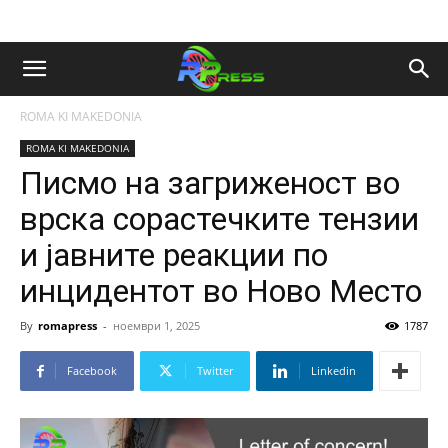
ROMA KI MAKEDONIA
ROMA KI MAKEDONIA
Писмо на загриженост во
врска сорастечките тензии
и јавните реакции по
инцидентот во Ново Место
By
romapress
-
ноември 1, 2025
1787
Facebook
Twitter
Linkedin