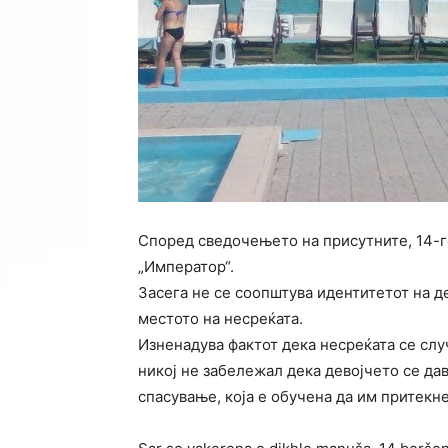
Според сведочењето на присутните, 14-г
„Император“.
Засега не се соопштува идентитетот на де
местото на несреќата.
Изненадува фактот дека несреќата се слу
никој не забележал дека девојчето се дав
спасување, која е обучена да им притекн