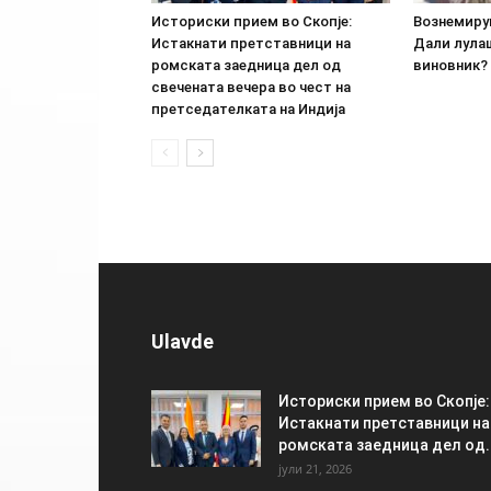
Историски прием во Скопје:
Вознемиру
Истакнати претставници на
Дали лула
ромската заедница дел од
виновник? 
свечената вечера во чест на
претседателката на Индија
Ulavde
Историски прием во Скопје:
Истакнати претставници на
ромската заедница дел од..
јули 21, 2026