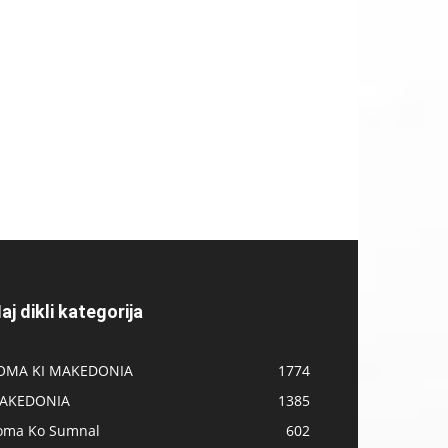
aj dikli kategorija
OMA KI MAKEDONIA
1774
AKEDONIA
1385
oma Ko Sumnal
602