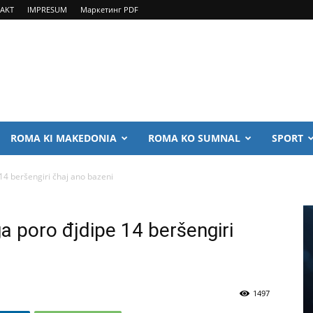
AKT
IMPRESUM
Маркетинг PDF
ROMA KI MAKEDONIA
ROMA KO SUMNAL
SPORT
14 beršengiri čhaj ano bazeni
a poro đjdipe 14 beršengiri
1497