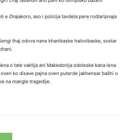
iri čhaj tasavdili ano pani ko olimpisko bazeni
 e čhajakoro, aso i policija tavdela pere rodlaripnaja
šengi thaj odova nane khanikaske halovibaske, sostar
phani.
ena o tate vaktija ani Makedonija odoleske kana lena
e oven ko disave pajna oven puterde jakhensar bašhi o
ke na mangle tragedije.