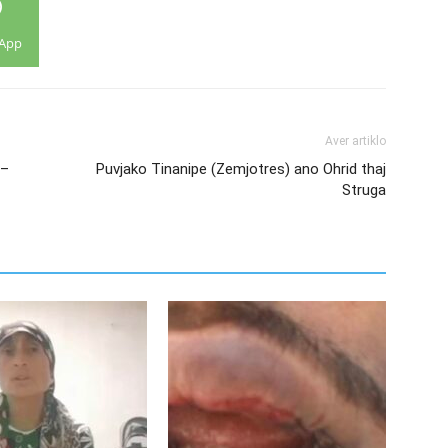
App
Aver artiklo
 –
Puvjako Tinanipe (Zemjotres) ano Ohrid thaj
Struga