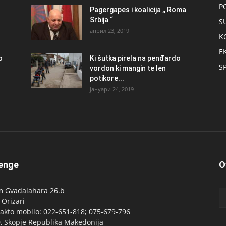
P
Pagergapes i koalicija ,, Roma
Srbija “
S
април 23, 2019
K
E
о
Ki šutka pirela na penđardo
S
vordon ki mangin te len
potikore...
јануари 24, 2019
enge
O
 Gvadalahara 26.b
 Orizari
akto mobilo: 022-651-818; 075-679-796
, Skopje Republika Makedonija