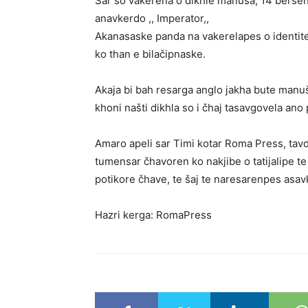
Sar so vakerena o dikhle manuša, 14 beršeng
anavkerdo ,, Imperator,,
Akanasaske panda na vakerelapes o identiteti
ko than e bilačipnaske.
Akaja bi bah resarga anglo jakha bute manu
khoni našti dikhla so i čhaj tasavgovela ano 
Amaro apeli sar Timi kotar Roma Press, tavd
tumensar čhavoren ko nakjibe o tatijalipe t
potikore čhave, te šaj te naresarenpes asav
Hazri kerga: RomaPress