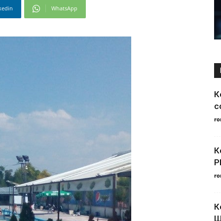
kedin
WhatsApp
К
с
ro
К
P
ro
К
Ш