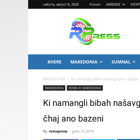
сабота, август 8, 2026
Forum
AMENGE
KONT
ROMA
PRESS
KHERE
MAKEDONIA
SUMNAL
MAKEDONIA
Ki namangli bibah našavga poro đjdipe 
MAKEDONIA
ROMA KI MAKEDONIA
Ki namangli bibah našavg
čhaj ano bazeni
By
romapress
-
јуни 13, 2019