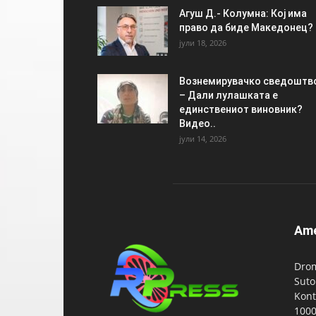
Агуш Д.- Колумна: Кој има
право да биде Македонец?
јули 18, 2026
Вознемирувачко сведоштв
– Дали лулашката е
единствениот виновник?
Видео..
јули 14, 2026
Am
Drom
Suto
Kont
1000