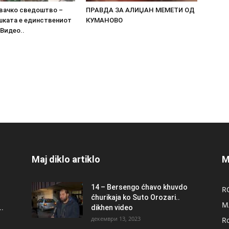
вачко сведоштво –
ПРАВДА ЗА АЛИЏАН МЕМЕТИ ОД
шката е единствениот
КУМАНОВО
Видео..
Maj diklo artiklo
M
14 – Bersengo ćhavo khuvdo
R
ćhurikaja ko Suto Orozari..
M
.
dikhen video
декември 13, 2023
R