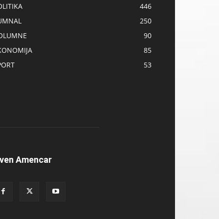
OLITIKA
446
UMNAL
250
OLUMNE
90
KONOMIJA
85
PORT
53
ven Amencar