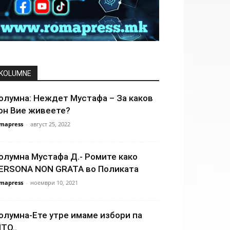
KOLUMNE
олумна: Неждет Мустафа – За каков
он Вие живеете?
mapress
-
август 25, 2022
олумна Мустафа Д.- Ромите како
ERSONA NON GRATA во Поликата
mapress
-
ноември 10, 2021
олумна-Ете утре имаме избори па
ТО..