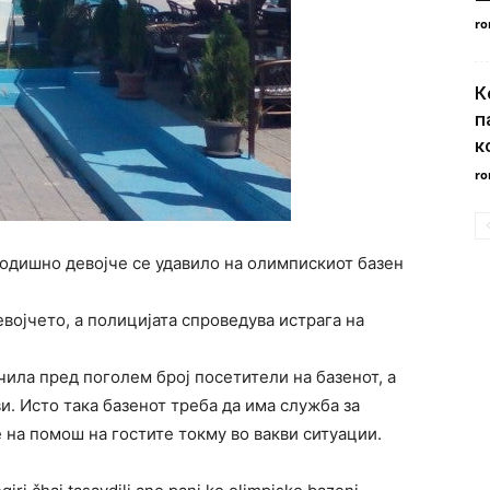
ro
К
п
к
ro
одишно девојче се удавило на олимпискиот базен
војчето, а полицијата спроведува истрага на
чила пред поголем број посетители на базенот, а
и. Исто така базенот треба да има служба за
е на помош на гостите токму во вакви ситуации.