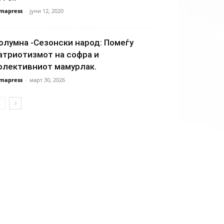
mapress
-
јуни 12, 2020
олумна -Сезонски народ: Помеѓу
атриотизмот на софра и
олективниот мамурлак.
mapress
-
март 30, 2026