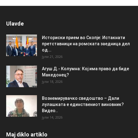
Ulavde
Историски прием во Скопје: Истакнати
претставници на ромската заедница дел
од...
јули 21, 2026
Агуш Д.- Колумна: Кој има право да биде
Македонец?
јули 18, 2026
Вознемирувачко сведоштво – Дали
лулашката е единствениот виновник?
Видео..
јули 14, 2026
Maj diklo artiklo