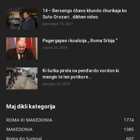
14 – Bersengo ćhavo khuvdo ćhurikaja ko
Suto Orozari.. dikhen video
декември 13, 2023
Pagergapes i koalicija ,, Roma Srbija “
април 23, 2019
Ki šutka pirela na penđardo vordon ki
mangin te len potikore...
јануари 24, 2019
Maj dikli kategorija
ROMA KI MAKEDONIA
1774
MAKEDONIA
1385
Roma Ko Sumnal
602