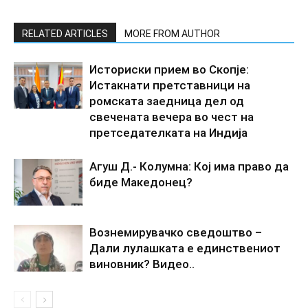
RELATED ARTICLES
MORE FROM AUTHOR
Историски прием во Скопје:
Истакнати претставници на
ромската заедница дел од
свечената вечера во чест на
претседателката на Индија
Агуш Д.- Колумна: Кој има право да
биде Македонец?
Вознемирувачко сведоштво –
Дали лулашката е единствениот
виновник? Видео..