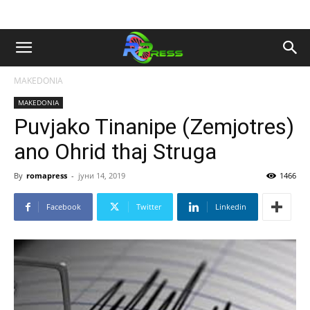
MAKEDONIA
MAKEDONIA
Puvjako Tinanipe (Zemjotres)
ano Ohrid thaj Struga
By
romapress
-
јуни 14, 2019
1466
Facebook
Twitter
Linkedin