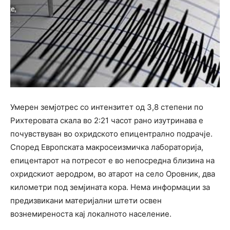
Умерен земјотрес со интензитет од 3,8 степени по
Рихтеровата скала во 2:21 часот рано изутринава е
почувствуван во охридското епицентрално подрачје.
Според Европската макросеизмичка лабораторија,
епицентарот на потресот е во непосредна близина на
охридскиот аеродром, во атарот на село Оровник, два
километри под земјината кора. Нема информации за
предизвикани материјални штети освен
вознемиреноста кај локалното население.