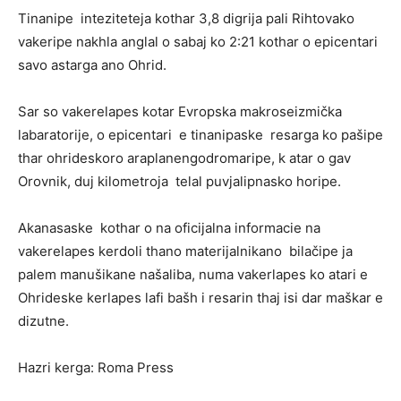
Tinanipe inteziteteja kothar 3,8 digrija pali Rihtovako
vakeripe nakhla anglal o sabaj ko 2:21 kothar o epicentari
savo astarga ano Ohrid.
Sar so vakerelapes kotar Evropska makroseizmička
labaratorije, o epicentari e tinanipaske resarga ko pašipe
thar ohrideskoro araplanengodromaripe, k atar o gav
Orovnik, duj kilometroja telal puvjalipnasko horipe.
Akanasaske kothar o na oficijalna informacie na
vakerelapes kerdoli thano materijalnikano bilačipe ja
palem manušikane našaliba, numa vakerlapes ko atari e
Ohrideske kerlapes lafi bašh i resarin thaj isi dar maškar e
dizutne.
Hazri kerga: Roma Press