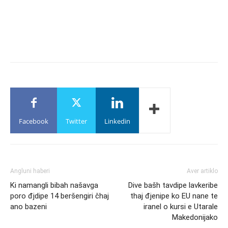
Facebook
Twitter
Linkedin
Angluni haberi
Aver artiklo
Ki namangli bibah našavga
Dive bašh tavdipe lavkeribe
poro đjdipe 14 beršengiri čhaj
thaj đjenipe ko EU nane te
ano bazeni
iranel o kursi e Utarale
Makedonijako