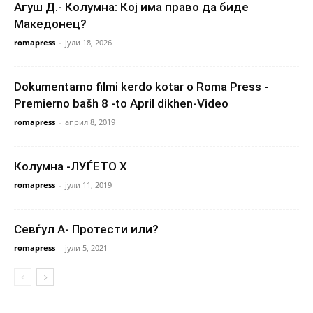
Агуш Д.- Колумна: Кој има право да биде
Македонец?
romapress
-
јули 18, 2026
Dokumentarno filmi kerdo kotar o Roma Press -
Premierno bašh 8 -to April dikhen-Video
romapress
-
април 8, 2019
Колумна -ЛУЃЕТО X
romapress
-
јули 11, 2019
Севѓул А- Протести или?
romapress
-
јули 5, 2021