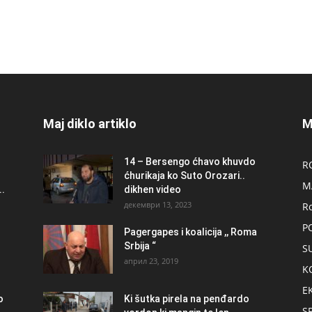
Maj diklo artiklo
M
14 – Bersengo ćhavo khuvdo
R
ćhurikaja ko Suto Orozari..
M
.
dikhen video
декември 13, 2023
R
P
Pagergapes i koalicija ,, Roma
Srbija “
S
април 23, 2019
K
E
о
Ki šutka pirela na penđardo
S