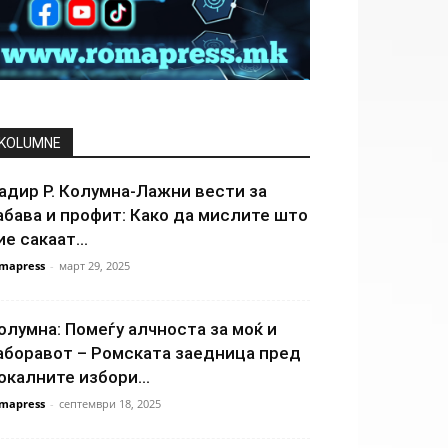
KOLUMNE
адир Р. Колумна-Лажни вести за
абава и профит: Како да мислите што
ие сакаат...
mapress
-
март 29, 2025
олумна: Помеѓу алчноста за моќ и
аборавот – Ромската заедница пред
окалните избори...
mapress
-
септември 18, 2025