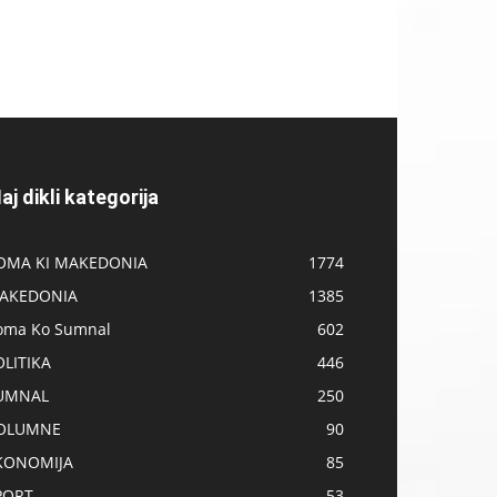
aj dikli kategorija
OMA KI MAKEDONIA
1774
AKEDONIA
1385
oma Ko Sumnal
602
OLITIKA
446
UMNAL
250
OLUMNE
90
KONOMIJA
85
PORT
53