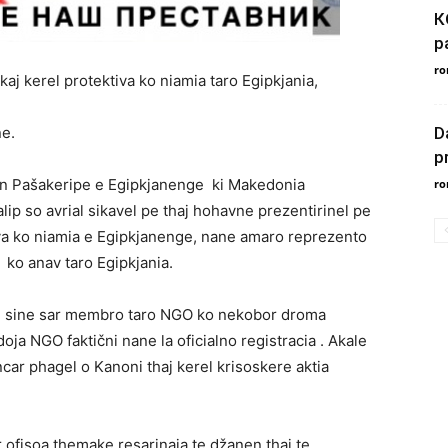
К
р
ro
j kerel protektiva ko niamia taro Egipkjania,
ne.
D
p
ren Pašakeripe e Egipkjanenge ki Makedonia
ro
lip so avrial sikavel pe thaj hohavne prezentirinel pe
va ko niamia e Egipkjanenge, nane amaro reprezento
i ko anav taro Egipkjania.
pe sine sar membro taro NGO ko nekobor droma
ja NGO faktični nane la oficialno registracia . Akale
ar phagel o Kanoni thaj kerel krisoskere aktia
r ofisoa themake resarinaja te džanen thaj te