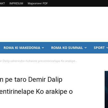
AKT
IMPRESUM
Маркетинг PDF
ROMA KI MAKEDONIA
ROMA KO SUMNAL
SPORT
ir Dalip vakerindor-hohavne prezentirinelape Ko arakipe...
en pe taro Demir Dalip
ntirinelape Ko arakipe o