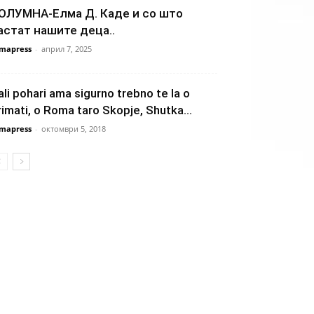
ОЛУМНА-Елма Д. Каде и со што
астат нашите деца..
mapress
-
април 7, 2025
ali pohari ama sigurno trebno te la o
rimati, o Roma taro Skopje, Shutka...
mapress
-
октомври 5, 2018