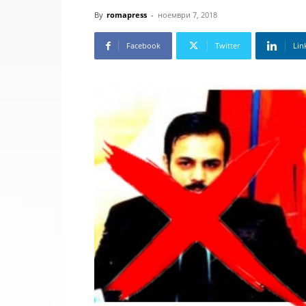
By
romapress
-
ноември 7, 2018
Facebook
Twitter
Lin