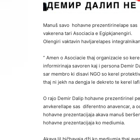
Manuš savo hohavne prezentirinelape sas ka
vakerena tari Asociacia e Egipkjanengiri.
Olengiri vaktavin havljarelapes integralnika
” Amen o Asociacie thaj organizacie so ke
informirinaja savoren kaj i persona Demir Da
sar membro ki disavi NGO so kerel protekti
thaj ni jekh na dengja le dekreto te kerel laf
O rajo Demir Dalip hohavne prezentirinel 
anvkerellape sas diferentno anavencar, a odo
hohavne prezentacijaja akava manuš beršenc
hohavne prezentacijaja ko mediumia.
Akava lil bičhavaja dži ko mediumia thaj ave