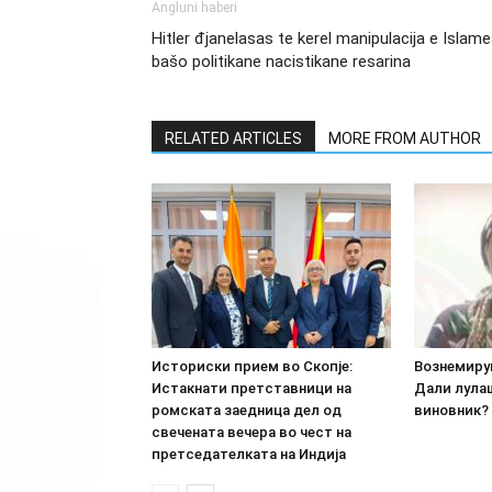
Angluni haberi
Hitler đjanelasas te kerel manipulacija e Islam
bašo politikane nacistikane resarina
RELATED ARTICLES
MORE FROM AUTHOR
Историски прием во Скопје:
Вознемиру
Истакнати претставници на
Дали лула
ромската заедница дел од
виновник? 
свечената вечера во чест на
претседателката на Индија