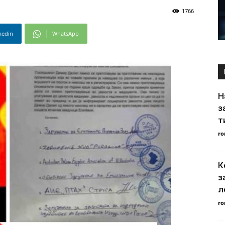
1766
kedin
WhatsApp
Н
з
т
ro
К
з
л
ro