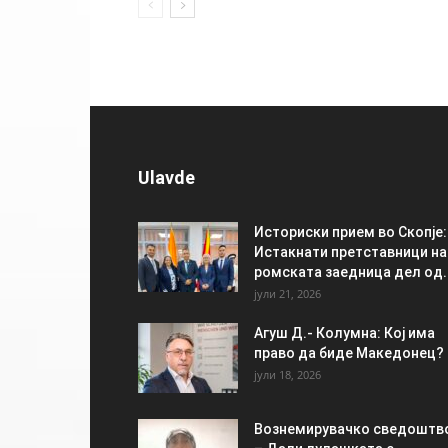
Ulavde
Историски прием во Скопје:
Истакнати претставници на
ромската заедница дел од..
јули 21, 2026
Агуш Д.- Колумна: Кој има
право да биде Македонец?
јули 18, 2026
Вознемирувачко сведоштв