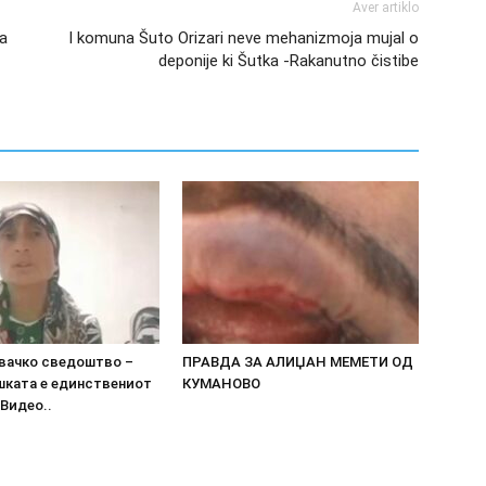
Aver artiklo
ea
I komuna Šuto Orizari neve mehanizmoja mujal o
deponije ki Šutka -Rakanutno čistibe
вачко сведоштво –
ПРАВДА ЗА АЛИЏАН МЕМЕТИ ОД
шката е единствениот
КУМАНОВО
Видео..