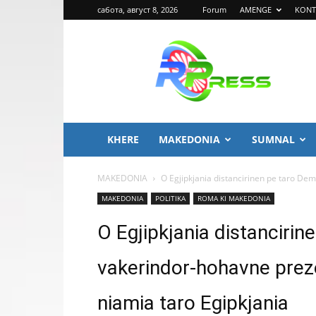
сабота, август 8, 2026
Forum
AMENGE
KONT
ROMA
PRESS
KHERE
MAKEDONIA
SUMNAL
MAKEDONIA
O Egjipkjania distancirinen pe taro Dem
MAKEDONIA
POLITIKA
ROMA KI MAKEDONIA
O Egjipkjania distancirin
vakerindor-hohavne preze
niamia taro Egipkjania