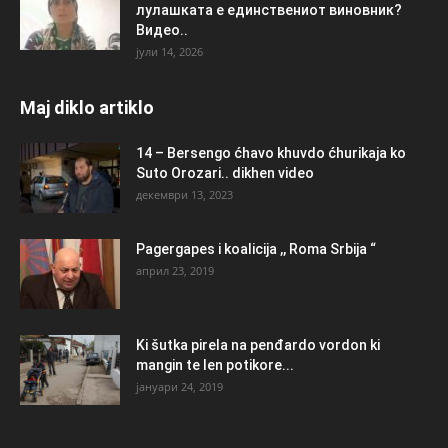
лулашката е единствениот виновник?
Видео..
јули 14, 2026
Maj diklo artiklo
14 – Bersengo ćhavo khuvdo ćhurikaja ko
Suto Orozari.. dikhen video
декември 13, 2023
Pagergapes i koalicija ,, Roma Srbija “
април 23, 2019
Ki šutka pirela na penđardo vordon ki
mangin te len potikore...
јануари 24, 2019