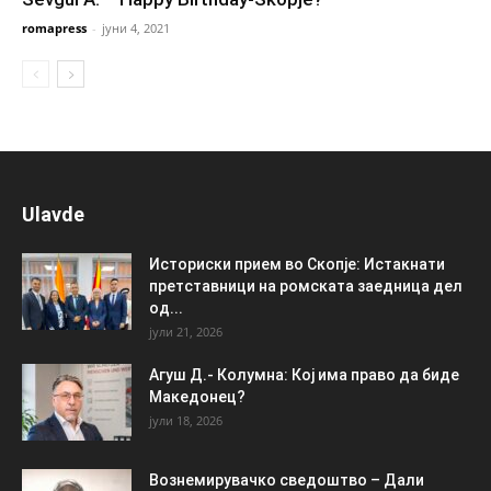
romapress
-
јуни 4, 2021
Ulavde
Историски прием во Скопје: Истакнати
претставници на ромската заедница дел
од...
јули 21, 2026
Агуш Д.- Колумна: Кој има право да биде
Македонец?
јули 18, 2026
Вознемирувачко сведоштво – Дали