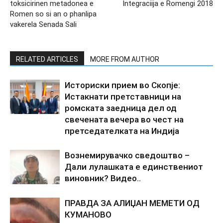
toksicirinen metadonea e
Integraciija e Romengi 2018
Romen so si an o phanlipa
vakerela Senada Sali
RELATED ARTICLES
MORE FROM AUTHOR
Историски прием во Скопје:
Истакнати претставници на
ромската заедница дел од
свечената вечера во чест на
претседателката на Индија
Вознемирувачко сведоштво –
Дали лулашката е единствениот
виновник? Видео..
ПРАВДА ЗА АЛИЏАН МЕМЕТИ ОД
КУМАНОВО