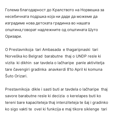
Голема благодарност до Кралството на Норвешка за
несебичната подршка која ни даде да можеме да
изградиме нова детската градинка во нашата
општина,говорат надлежните од општината Шуто
Оризари.
O Prestavnikoja tari Ambasada e thagaripnaski tari
Norveška ko Belgrad barabutne thaj o UNDP resle ki
vizita ki dikhin sar tavdela o lačharipe panle aktivitetja
tare čavengiri gradinka anavkerdi 8’to April ki komuna
Šuto Orizari.
Prestavnikoja dikle i sasti buti ar tavdela o lačharipe thaj
savore barabutne resle ki decizia o kerelapes buti ko
tereni bare kapaciteteja thaj intenziteteja te šaj i gradinko
ko sigo vakti te ovel ki funkcija e maj tikore siklenge tari