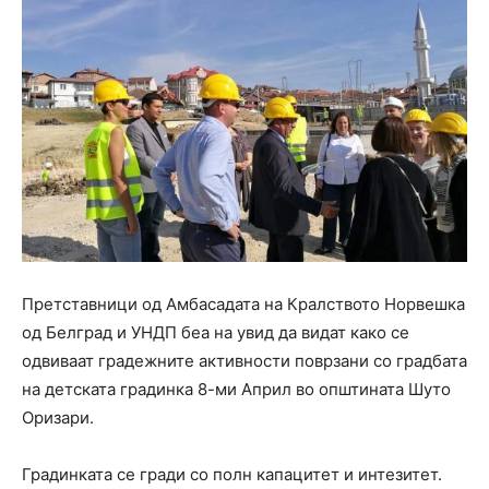
Претставници од Амбасадата на Кралството Норвешка
од Белград и УНДП беа на увид да видат како се
одвиваат градежните активности поврзани со градбата
на детската градинка 8-ми Април во општината Шуто
Оризари.
Градинката се гради со полн капацитет и интезитет.