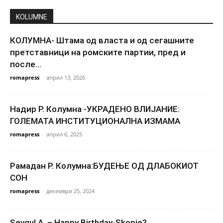
KOLUMNE
КОЛУМНА- Штама од власта и од сегашните
претставници на ромските партии, пред и
после...
romapress
-
април 13, 2026
Надир Р. Колумна -УКРАДЕНО ВЛИЈАНИЕ:
ГОЛЕМАТА ИНСТИТУЦИОНАЛНА ИЗМАМА
romapress
-
април 6, 2025
Рамадан Р. Колумна:БУДЕЊЕ ОД ДЛАБОКИОТ
СОН
romapress
-
декември 25, 2024
Sevgul A. – Happy Birthday-Skopje?