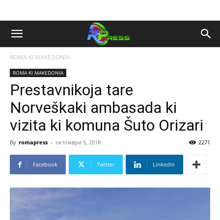
ROMA KI MAKEDONIA
ROMA KI MAKEDONIA
Prestavnikoja tare
Norveškaki ambasada ki
vizita ki komuna Šuto Orizari
By
romapress
-
октомври 5, 2018
2271
Facebook
Twitter
Linkedin