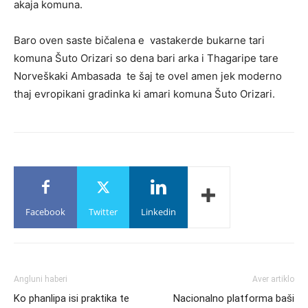
akaja komuna.
Baro oven saste bičalena e vastakerde bukarne tari
komuna Šuto Orizari so dena bari arka i Thagaripe tare
Norveškaki Ambasada te šaj te ovel amen jek moderno
thaj evropikani gradinka ki amari komuna Šuto Orizari.
Facebook
Twitter
Linkedin
Angluni haberi
Aver artiklo
Ko phanlipa isi praktika te
Nacionalno platforma baši