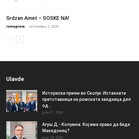
Srdzan Amet – SOSKE NA!
romapress
-
септември 2, 2020
Ulavde
Историски прием во Скопје: Истакнати
претставници на ромската заедница дел
од...
јули 21, 2026
Агуш Д.- Колумна: Кој има право да биде
Македонец?
јули 18, 2026