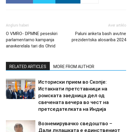
Angluni haberi
Aver artiklo
O VMRO- DPMNE peseskiri
Paluni anketa bash avutne
parlamentarno kampanja
prezidentska alosariba 2024
anavkerelala tari dis Ohrid
RELATED ARTICLES
MORE FROM AUTHOR
Историски прием во Скопје:
Истакнати претставници на
ромската заедница дел од
свечената вечера во чест на
претседателката на Индија
Вознемирувачко сведоштво –
Дали лулашката е единствениот