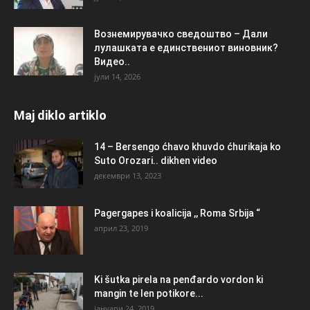
Вознемирувачко сведоштво – Дали
лулашката е единствениот виновник?
Видео..
јули 14, 2026
Maj diklo artiklo
14 – Bersengo ćhavo khuvdo ćhurikaja ko
Suto Orozari.. dikhen video
декември 13, 2023
Pagergapes i koalicija ,, Roma Srbija “
април 23, 2019
Ki šutka pirela na penđardo vordon ki
mangin te len potikore...
јануари 24, 2019