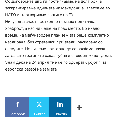
Со договорите што ги постигнавме, на долг рок ја
загарантиравме иднината на Македонија. Влеговме во
НАТО и ги отворивме вратите на ЕУ.
Ниту една власт претходно немаше политичка
храброст, а нас ни беше на прво место. Во нивно
време, на меѓународен план земјата беше комплетно
изолирана, без стратешки пријатели, раскарана со
соседите. Не смееме повторно да се враќаме назад,
затоа што граѓаните сакаат убав и спокоен живот дома.
Знам дека на 24 април тие ќе го одберат бројот 1, за
европски развој на земјата.
Facebook
Twitter
Linkedin