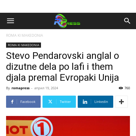
ROMA KI MAKEDONIA
ROMA KI MAKEDONIA
Stevo Pendarovski anglal o
dizutne dela po lafi i them
djala premal Evropaki Unija
By
romapress
-
април 19, 2024
760
Facebook
Twitter
Linkedin