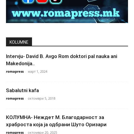
KOLUMNE
Intervju- David B. Avgo Rom doktori pal nauka ani
Makedonija..
romapress
-
март 1, 2024
Sabalutni kafa
romapress
-
октомври 5, 2018
КОЛУМНА- Неждет М. Благодарност за
храброста која ја одбрани Шуто Оризари
romapress
-
октомври 20, 2025