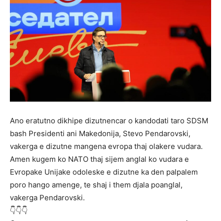
Ano eratutno dikhipe dizutnencar o kandodati taro SDSM
bash Presidenti ani Makedonija, Stevo Pendarovski,
vakerga e dizutne mangena evropa thaj olakere vudara.
Amen kugem ko NATO thaj sijem anglal ko vudara e
Evropake Unijake odoleske e dizutne ka den palpalem
poro hango amenge, te shaj i them djala poanglal,
vakerga Pendarovski.
👇👇👇