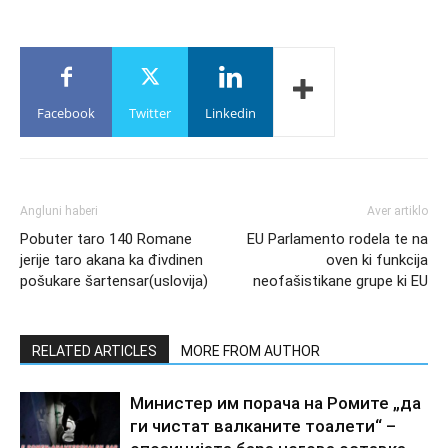
Facebook
Twitter
Linkedin
Angluni haberi
Aver artiklo
Pobuter taro 140 Romane
EU Parlamento rodela te na
jerije taro akana ka đivdinen
oven ki funkcija
pošukare šartensar(uslovija)
neofašistikane grupe ki EU
RELATED ARTICLES
MORE FROM AUTHOR
Министер им порача на Ромите „да
ги чистат валканите тоалети“ –