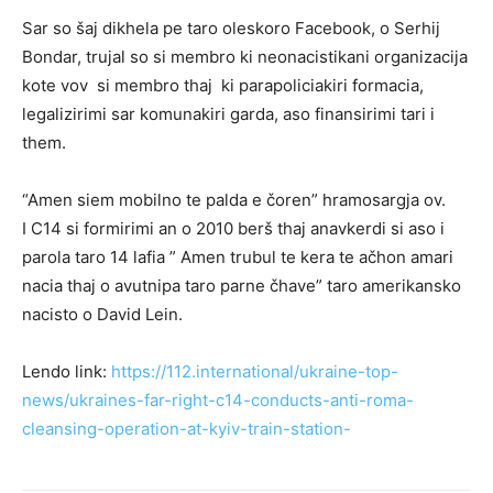
Sar so šaj dikhela pe taro oleskoro Facebook, o Serhij
Bondar, trujal so si membro ki neonacistikani organizacija
kote vov si membro thaj ki parapoliciakiri formacia,
legalizirimi sar komunakiri garda, aso finansirimi tari i
them.
“Amen siem mobilno te palda e čoren” hramosargja ov.
I C14 si formirimi an o 2010 berš thaj anavkerdi si aso i
parola taro 14 lafia ” Amen trubul te kera te ačhon amari
nacia thaj o avutnipa taro parne čhave” taro amerikansko
nacisto o David Lein.
Lendo link:
https://112.international/ukraine-top-
news/ukraines-far-right-c14-conducts-anti-roma-
cleansing-operation-at-kyiv-train-station-