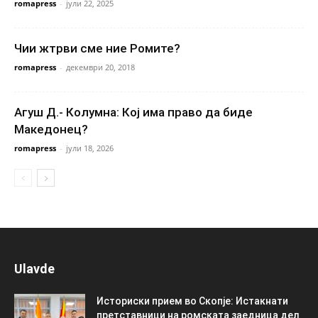
romapress
-
јули 22, 2025
Чии жтрви сме ние Ромите?
romapress
-
декември 20, 2018
Агуш Д.- Колумна: Кој има право да биде
Македонец?
romapress
-
јули 18, 2026
Ulavde
Историски прием во Скопје: Истакнати
претставници на ромската заедница дел