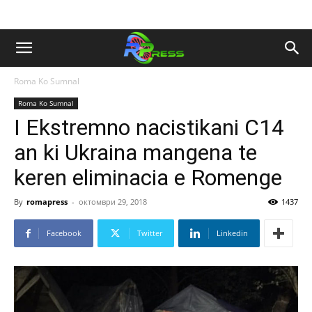
Roma Ko Sumnal
Roma Ko Sumnal
I Ekstremno nacistikani C14
an ki Ukraina mangena te
keren eliminacia e Romenge
By
romapress
-
октомври 29, 2018
1437
Facebook
Twitter
Linkedin