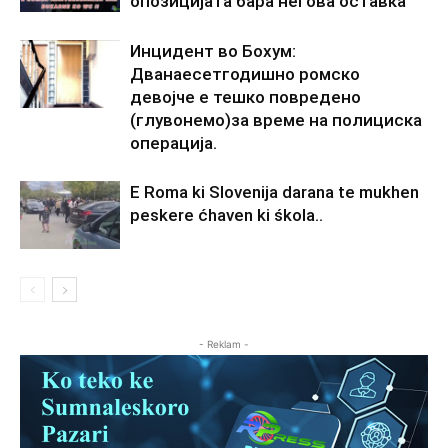
опозицијата бара негова оставка
Инцидент во Бохум:
Дванаесетгодишно ромско
девојче е тешко повредено
(глувонемо)за време на полициска
операција.
E Roma ki Slovenija darana te mukhen
peskere ćhaven ki śkola..
- Reklam -