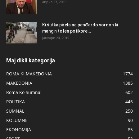
април 23, 2019
Ki šutka pirela na penđardo vordon ki
mangin te len potikore...
јануари 24, 2019
Maj dikli kategorija
ROMA KI MAKEDONIA
1774
MAKEDONIA
1385
Roma Ko Sumnal
602
POLITIKA
446
SUMNAL
250
KOLUMNE
90
EKONOMIJA
85
SPORT
53