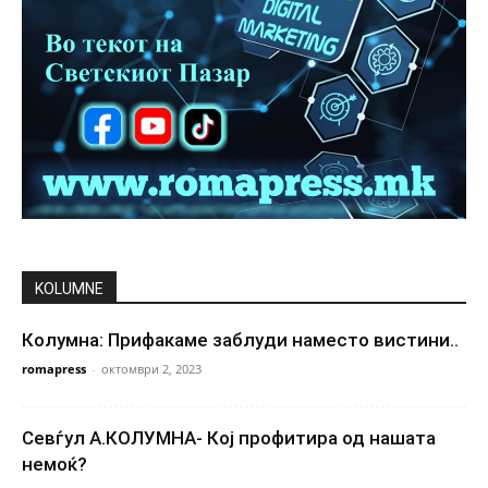
KOLUMNE
Колумна: Прифакаме заблуди наместо вистини..
romapress
-
октомври 2, 2023
Севѓул А.КОЛУМНА- Кој профитира од нашата
немоќ?