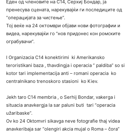
Еден од членовите на C14, Серхиј Бондар, ја
пренесува сцената, нарекувајќи ги последиците од
“операцијата за чистење”.
Тој веќе на 24 октомври објави нови фотографии и
видеа, нарекувајќи го “нов придонес кон ромските
ограбувачи”.
I Organizacia C14 konektirimi ki Amerikansko
teroristikani baza , thavdingja i operacia ” paldiba” so si
kotor tari implementacija anti – romani operacia ko
centralnikano trenoskoro stasioni ko Kiev.
Jekh taro C14 membria , o Serhij Bondar, vakerga i
situacia anavkergja la sar paluni buti tari “operacia
užaribaske”.
Ov ko 24 Oktomvri sikavga neve fotografie thaj videa
anavkeribaja sar “olengiri akcia mujal o Roma – čora”