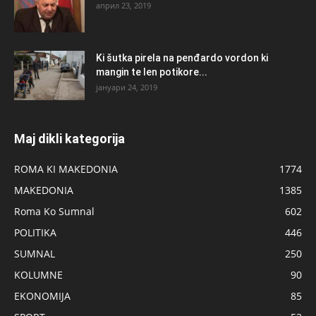
април 23, 2019
Ki šutka pirela na penđardo vordon ki
mangin te len potikore...
јануари 24, 2019
Maj dikli kategorija
ROMA KI MAKEDONIA
1774
MAKEDONIA
1385
Roma Ko Sumnal
602
POLITIKA
446
SUMNAL
250
KOLUMNE
90
EKONOMIJA
85