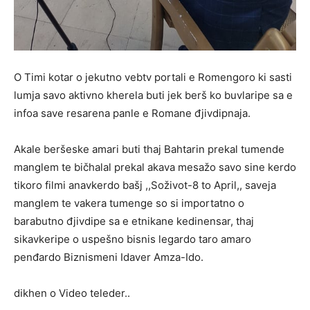
O Timi kotar o jekutno vebtv portali e Romengoro ki sasti
lumja savo aktivno kherela buti jek berš ko buvlaripe sa e
infoa save resarena panle e Romane đjivdipnaja.
Akale beršeske amari buti thaj Bahtarin prekal tumende
manglem te bičhalal prekal akava mesažo savo sine kerdo
tikoro filmi anavkerdo bašj ,,Soživot-8 to April,, saveja
manglem te vakera tumenge so si importatno o
barabutno đjivdipe sa e etnikane kedinensar, thaj
sikavkeripe o uspešno bisnis legardo taro amaro
penđardo Biznismeni Idaver Amza-Ido.
dikhen o Video teleder..