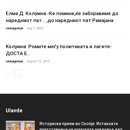
Елма Д. Колумна -Ке помине,ќе заборавиме до
наредниот пат… ,до наредниот пат Рамајана
romapress
-
мај 7, 2025
Kолумна :Ромите меѓу политиката и лагите-
ДОСТА Е…
romapress
-
април 15, 2019
Ulavde
Историски прием во Скопје: Истакнати
претставници на ромската заедница дел