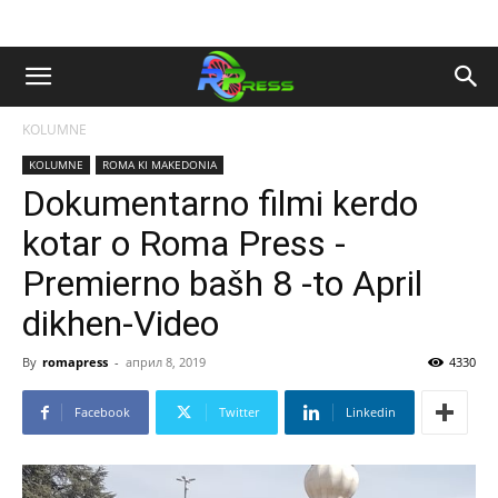
KOLUMNE
KOLUMNE
ROMA KI MAKEDONIA
Dokumentarno filmi kerdo
kotar o Roma Press -
Premierno bašh 8 -to April
dikhen-Video
By
romapress
-
април 8, 2019
4330
Facebook
Twitter
Linkedin