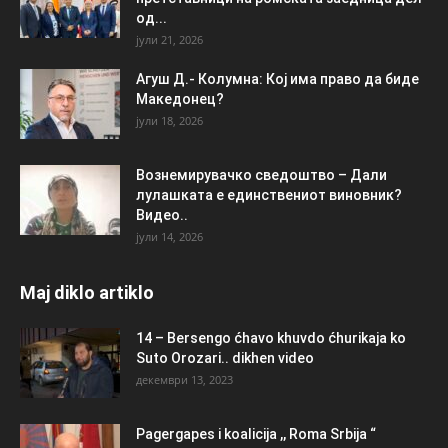
од...
јули 21, 2026
Агуш Д.- Колумна: Кој има право да биде
Македонец?
јули 18, 2026
Вознемирувачко сведоштво – Дали
лулашката е единствениот виновник?
Видео..
јули 14, 2026
Maj diklo artiklo
14 – Bersengo ćhavo khuvdo ćhurikaja ko
Suto Orozari.. dikhen video
декември 13, 2023
Pagergapes i koalicija ,, Roma Srbija “