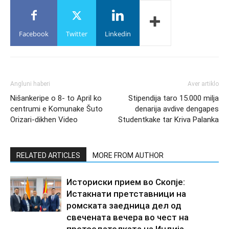
Facebook
Twitter
Linkedin
Angluni haberi
Aver artiklo
Nišankeripe o 8- to April ko
Stipendija taro 15.000 milja
centrumi e Komunake Šuto
denarija avdive dengapes
Orizari-dikhen Video
Studentkake tar Kriva Palanka
RELATED ARTICLES
MORE FROM AUTHOR
Историски прием во Скопје:
Истакнати претставници на
ромската заедница дел од
свечената вечера во чест на