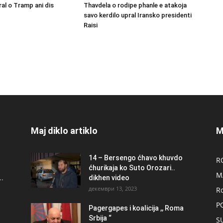
ral o Tramp ani dis
Thavdela o rodipe phanle e atakoja
savo kerdilo upral Iransko presidenti
Raisi
Maj diklo artiklo
M
14 – Bersengo ćhavo khuvdo
R
ćhurikaja ko Suto Orozari..
M
.
dikhen video
декември 13, 2023
R
P
Pagergapes i koalicija ,, Roma
Srbija “
S