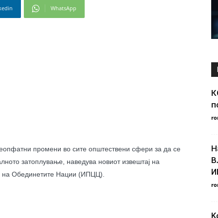
kedin
WhatsApp
К
п
ro
Н
сеопфатни промени во сите општествени сфери за да се
В
лното затоплување, наведува новиот извештај на
И
и на Обединетите Нации (ИПЦЦ).
ro
K