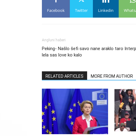
Facebook
Twitter
Linkedin
Whats
Angluni haberi
Peking- Našlo šefi savo nane araklo taro Interp
lela sas love ko kalo
RELATED ARTICLES
MORE FROM AUTHOR