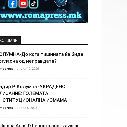
KOLUMNE
ОЛУМНА-До кога тишината ќе биде
огласна од неправдата?
mapress
-
април 19, 2026
адир Р. Колумна -УКРАДЕНО
ЛИЈАНИЕ: ГОЛЕМАТА
НСТИТУЦИОНАЛНА ИЗМАМА
mapress
-
април 6, 2025
olumna Aguš D:Lengoro agor zavisini