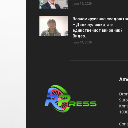
јули 18, 2026
Вознемирувачко сведоштв
– Дали лулашката е
единствениот виновник?
Видео..
јули 14, 2026
Am
Drom
Suto
Kont
1000
Cont