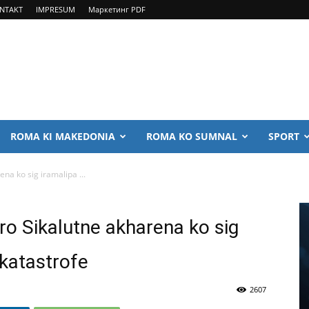
NTAKT
IMPRESUM
Маркетинг PDF
ROMA KI MAKEDONIA
ROMA KO SUMNAL
SPORT
na ko sig iramalipa ...
ro Sikalutne akharena ko sig
 katastrofe
2607