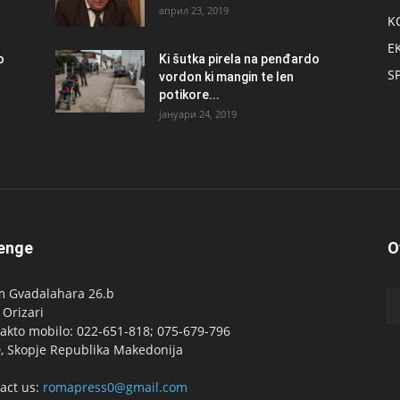
април 23, 2019
K
E
о
Ki šutka pirela na penđardo
S
vordon ki mangin te len
potikore...
јануари 24, 2019
enge
O
 Gvadalahara 26.b
 Orizari
akto mobilo: 022-651-818; 075-679-796
, Skopje Republika Makedonija
act us:
romapress0@gmail.com