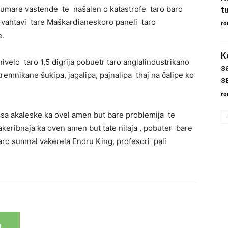
 pumare vastende te našalen o katastrofe taro baro
t
o vahtavi tare Maškarđianeskoro paneli taro
ro
e.
К
ivelo taro 1,5 digrija pobuetr taro anglalindustrikano
з
remnikane šukipa, jagalipa, pajnalipa thaj na čalipe ko
з
ro
sa akaleske ka ovel amen but bare problemija te
akeribnaja ka oven amen but tate nilaja , pobuter bare
taro sumnal vakerela Endru King, profesori pali