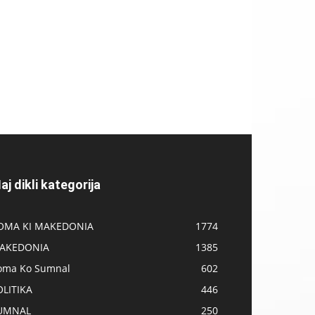
aj dikli kategorija
OMA KI MAKEDONIA
1774
AKEDONIA
1385
oma Ko Sumnal
602
OLITIKA
446
UMNAL
250