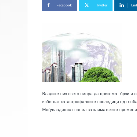
Facebook
Twitter
Lin
Владите низ светот мора да преземат брзи и 
избегнат катастрофалните последици од глоба
Меѓувладиниот панел за климатските промен