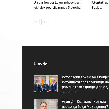
Ursula fon der Lajen achovela ani
Atentati up
jekhajek pozicija panda 5 bersha
Batler..
Ulavde
Историски прием во Скопје:
Истакнати претставници на
ромската заедница дел од..
јули 21, 2026
Агуш Д.- Колумна: Кој има
право да биде Македонец?