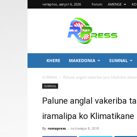
четврток, август 6, 2026
Forum
AMENGE
KO
ROMA
PRESS
KHERE
MAKEDONIA
SUMNAL
SUMNAL
Palune anglal vakeriba taro Sikalutne akhare
SUMNAL
Palune anglal vakeriba ta
iramalipa ko Klimatikane
By
romapress
-
октомври 8, 2018