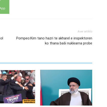
App
Aver artiklo
ol
Pompeo:Kim tano hazri te akharel e inspektoren
ko thana baši nuklearna probe