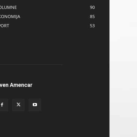
OLUMNE
90
KONOMIJA
85
PORT
53
ven Amencar