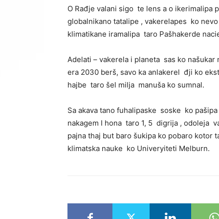
O Rađje valani sigo te lens a o ikerimalipa
globalnikano tatalipe , vakerelapes ko nev
klimatikane iramalipa taro Pašhakerde naci
Adelati – vakerela i planeta sas ko našukar n
era 2030 berš, savo ka anlakerel đji ko ekst
hajbe taro šel milja manuša ko sumnal.
Sa akava tano fuhalipaske soske ko pašipa 
nakagem I hona taro 1, 5 digrija , odoleja v
pajna thaj but baro šukipa ko pobaro kotor 
klimatska nauke ko Univeryiteti Melburn.