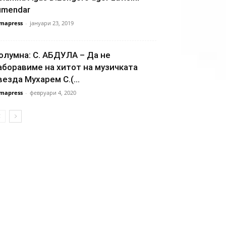
umendar
mapress
-
јануари 23, 2019
олумна: С. АБДУЛА – Да не
аборавиме на хитот на музичката
везда Мухарем С.(...
mapress
-
февруари 4, 2020