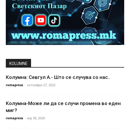
KOLUMNE
Колумна: Севгул А.- Што се случува со нас..
romapress
-
октомври 27, 2022
Колумна-Може ли да се случи промена во еден
миг?
romapress
-
мај 30, 2020