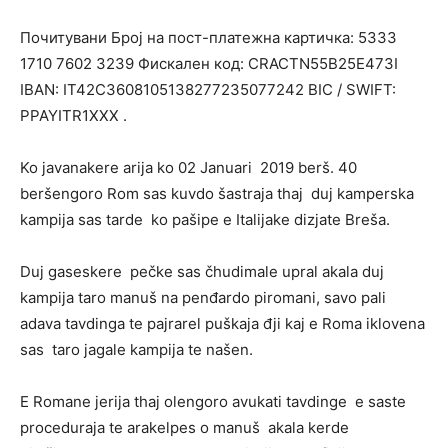
Почитувани Број на пост-платежна картичка: 5333
1710 7602 3239 Фискален код: CRACTN55B25E473I
IBAN: IT42C3608105138277235077242 BIC / SWIFT:
PPAYITR1XXX .
Ko javanakere arija ko 02 Januari 2019 berš. 40
beršengoro Rom sas kuvdo šastraja thaj duj kamperska
kampija sas tarde ko pašipe e Italijake dizjate Breša.
Duj gaseskere pečke sas čhudimale upral akala duj
kampija taro manuš na penđardo piromani, savo pali
adava tavdinga te pajrarel puškaja đji kaj e Roma iklovena
sas taro jagale kampija te našen.
E Romane jerija thaj olengoro avukati tavdinge e saste
proceduraja te arakelpes o manuš akala kerde