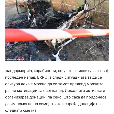
жандармерија, карабинери, сe уште го испитуваат овој
последен напад. ERRC ја следи ситуацијата за да се
осигура дека е можно да се земат предвид можните
расни мотивации за овој напад. Локалните активисти
организираа донации, па секој што сака да придонесе
да им помогне на семејствата испраќа донација на
следната сметка: