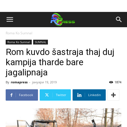
Roma Ko Sumnal
Roma Ko Sumnal
SUMNAL
Rom kuvdo šastraja thaj duj
kampija tharde bare
jagalipnaja
By
romapress
-
јануари 19, 2019
1874
Facebook
Twitter
Linkedin