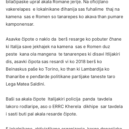
bilačipaske upral akala Romane jerije. Na oficijlano
vakerelapes e lokalnikane đihanija sas fuhalime thaj na
kamena sas e Romen so tanarepes ko akava than pumare
kamponensar.
Asavke čipote o naklo da berš resarge ko pobuter čhane
ki Italija save jekhajek na kamena sas e Romen duz
peste kana ola mangena te tanarenpes ki disavi Itlijakiri
dis, asavki čipota sas resardi vi ko 2018 berš ko
Beinaskus paše ko Torino, ko than ki Lambardija ko
thanaribe e penđarde politikane partijake taneste taro
Lega Matea Saldini.
Baši sa akala čipote Italijakiri policija panda tavdela
lakoro rodlaripe, aso o ERRC Kherela dikhipe sar tavdela
i sasti buti pal akala resarde čipote.
E lokalnikane aktivistikane organizacie kerge donacijako