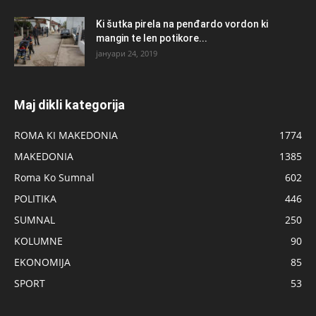
Ki šutka pirela na penđardo vordon ki
mangin te len potikore...
јануари 24, 2019
Maj dikli kategorija
ROMA KI MAKEDONIA
1774
MAKEDONIA
1385
Roma Ko Sumnal
602
POLITIKA
446
SUMNAL
250
KOLUMNE
90
EKONOMIJA
85
SPORT
53