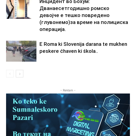
Инцидент во Бохум:
Дванаесетгодишно ромско
девојче е тешко повредено
(глувонемо)за време на полициска
операција.
E Roma ki Slovenija darana te mukhen
peskere ćhaven ki śkola..
- Reklam -