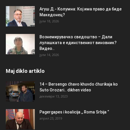
Агуш Д.- Колумна: Кој има право да биде
Македонец?
јули 18, 2026
Вознемирувачко сведоштво – Дали
лулашката е единствениот виновник?
Видео..
јули 14, 2026
Maj diklo artiklo
14 – Bersengo ćhavo khuvdo ćhurikaja ko
Suto Orozari.. dikhen video
декември 13, 2023
Pagergapes i koalicija ,, Roma Srbija “
април 23, 2019