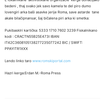
bedeni , thaj svako jek savo kamela te del piro dumo
lovengiri arka baši asavke jerije Roma, save astarde tane
akale bilačipnansar, šaj bičalena piri arka ki smetka:
PukibaskIri kartička: 5333 1710 7602 3239 Fiskalnikano
kodi : CRACTN55B25E473I IBAN:
IT42C3608105138277235077242 BIC / SWIFT:
PPAYITR1XXX
Lendo linko taro
www.romskiportal.com
Hazri kerga:Erdan M.-Roma Press