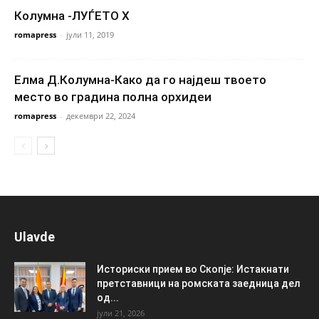
Колумна -ЛУЃЕТО X
romapress
-
јули 11, 2019
Елма Д.Колумна-Како да го најдеш твоето
место во градина полна орхидеи
romapress
-
декември 22, 2024
Ulavde
Историски прием во Скопје: Истакнати
претставници на ромската заедница дел
од...
јули 21, 2026