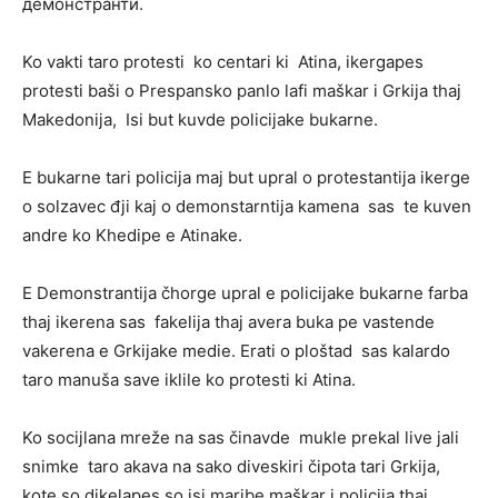
демонстранти.
Ko vakti taro protesti ko centari ki Atina, ikergapes
protesti baši o Prespansko panlo lafi maškar i Grkija thaj
Makedonija, Isi but kuvde policijake bukarne.
E bukarne tari policija maj but upral o protestantija ikerge
o solzavec đji kaj o demonstarntija kamena sas te kuven
andre ko Khedipe e Atinake.
E Demonstrantija čhorge upral e policijake bukarne farba
thaj ikerena sas fakelija thaj avera buka pe vastende
vakerena e Grkijake medie. Erati o ploštad sas kalardo
taro manuša save iklile ko protesti ki Atina.
Ko socijlana mreže na sas činavde mukle prekal live jali
snimke taro akava na sako diveskiri čipota tari Grkija,
kote so dikelapes so isi maribe maškar i policija thaj