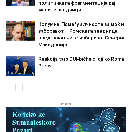
политичката фрагментација кај
малите заедници..
Колумна: Помеѓу алчноста за моќ и
заборавот – Ромската заедница
пред локалните избори во Северна
Македонија.
Reakcija taro DUI-bićhaldi dji ko Roma
Press..
- Reklam -