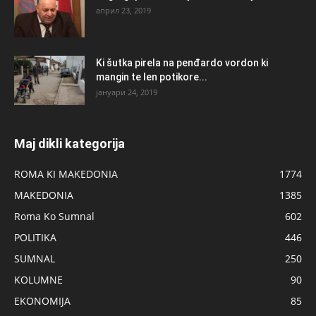
април 23, 2019
Ki šutka pirela na penđardo vordon ki
mangin te len potikore...
јануари 24, 2019
Maj dikli kategorija
ROMA KI MAKEDONIA
1774
MAKEDONIA
1385
Roma Ko Sumnal
602
POLITIKA
446
SUMNAL
250
KOLUMNE
90
EKONOMIJA
85