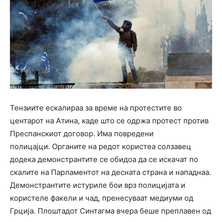
Тензиите ескалираа за време на протестите во
центарот на Атина, каде што се одржа протест против
Преспанскиот договор. Има повредени
полицајци. Органите на редот користеа солзавец
додека демонстрантите се обидоа да се искачат по
скалите на Парламентот на десната страна и нападнаа.
Демонстрантите истуриле бои врз полицијата и
користеле факели и чад, пренесуваат медиуми од
Грција. Плоштадот Синтагма вчера беше преплавен од