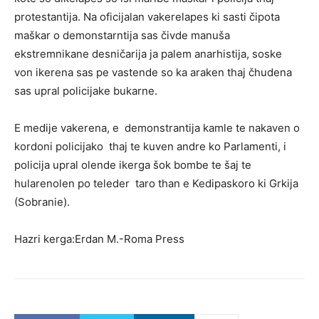
protestantija. Na oficijalan vakerelapes ki sasti čipota
maškar o demonstarntija sas čivde manuša
ekstremnikane desničarija ja palem anarhistija, soske
von ikerena sas pe vastende so ka araken thaj čhudena
sas upral policijake bukarne.
E medije vakerena, e demonstrantija kamle te nakaven o
kordoni policijako thaj te kuven andre ko Parlamenti, i
policija upral olende ikerga šok bombe te šaj te
hularenolen po teleder taro than e Kedipaskoro ki Grkija
(Sobranie).
Hazri kerga:Erdan M.-Roma Press