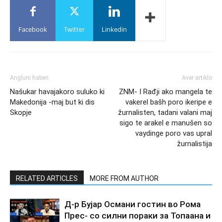
Facebook
Twitter
Linkedin
Angluni haberi
Aver artiklo
Našukar havajakoro suluko ki
ZNM- I Rađji ako mangela te
Makedonija -maj but ki dis
vakerel bašh poro ikeripe e
Skopje
žurnalisten, tadani valani maj
sigo te arakel e manušen so
vaydinge poro vas upral
žurnalistija
RELATED ARTICLES
MORE FROM AUTHOR
Д-р Бујар Османи гостин во Рома
Прес- со силни пораки за Топаана и