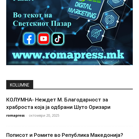
KOLUMNE
КОЛУМНА- Неждет М. Благодарност за
храброста која ја одбрани Шуто Оризари
romapress
-
октомври 20, 2025
Пописот и Ромите во Република Македонија?