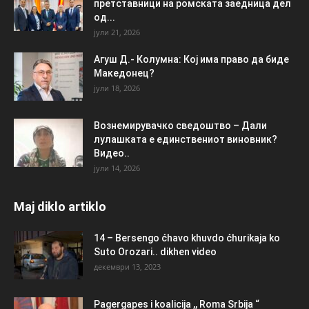
претставници на ромската заедница дел
од...
јули 21, 2026
Агуш Д.- Колумна: Кој има право да биде
Македонец?
јули 18, 2026
Вознемирувачко сведоштво – Дали
лулашката е единствениот виновник?
Видео..
јули 14, 2026
Maj diklo artiklo
14 – Bersengo ćhavo khuvdo ćhurikaja ko
Suto Orozari.. dikhen video
декември 13, 2023
Pagergapes i koalicija ,, Roma Srbija “