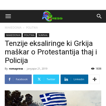
MAKEDONIA
POLITIKA
MAKEDONIA
POLITIKA
SUMNAL
Tenzije eksaliringe ki Grkija
maškar o Protestantija thaj i
Policija
By
romapress
-
јануари 21, 2019
1838
Facebook
Twitter
Linkedin