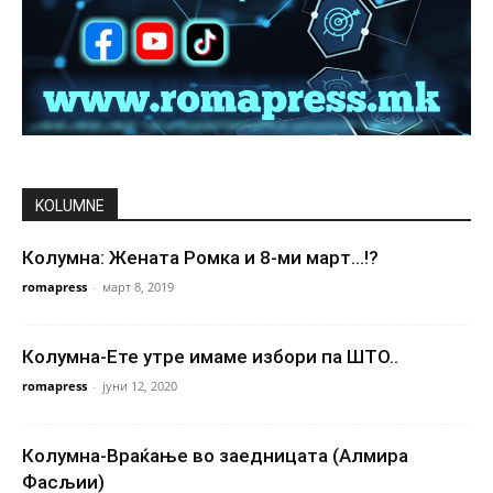
KOLUMNE
Колумна: Жената Ромка и 8-ми март…!?
romapress
-
март 8, 2019
Колумна-Ете утре имаме избори па ШТО..
romapress
-
јуни 12, 2020
Колумна-Враќање во заедницата (Алмира
Фасљии)