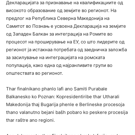
Декларацијата за признавање на квалификациите од
високото образование од земјите во регионот. На
предлог на Република Северна Македонија на
Самитот во Познањ е усвоена Декларација на земјите
од Западен Балкан за интеграција на Ромите во
процесот на проширување на ЕУ, со што лидерите од
регионот ја истакнаа потребата од заедничка заложба
за засилување на интеграцијата на ромската
популација, како една од најранливите групи во
општествата во регионот.
Thar finalnikano phanlo lafi ano Samiti Purabale
Balkanesko ko Poznan: Kopresidentiribe thar Utharali
Makedonija thaj Bugarija phenle e Berlineske procesoja
thano valanutno bejani bašh pobaro ko peskere procesija
thar raštre ano regioni.