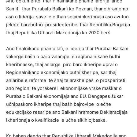
Ano dokumento thar Finalnikane phanle laforija ando
Samiti thar Purabalo Balkani ko Poznan, thano hramomo
aso o liderija save lele than selaminkeribnaja aso avutno
jekhto barabutno presidenteribe thar Republika Bugarija
thaj Republika Utharali Makedonija ko 2020 berš.
Ano finalnikano phanlo lafi, e liderija thar Purabal Balkani
vakerge bašh o baro valanipe e regionalnikane buthi
kheribnaske, thaj anlarge piro baro ikheripe upral o
Regionalnikano ekonomijako buthi kheripe, sar thaj
anlaribe e reforme te šhaj te arakhelpes o prosperiteti
ano regioni te yorakerel ekonomijake vrske maškar o
Purabalo Balkani ekonomijaja ano EU. Dengapes šukar
učhipaskoro ikheripe thaj bašh bajrovipe o ečhe
edukacijako resaripe ano Balkani hramome Deklaracijaja
ikheribnaja o kvalifikacie e učhe siklhlojbaske.
Ko bahan dendo thar Republika Utharali Makedonija ano