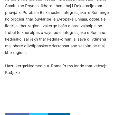
Samiti kho Poynan ikherdi thani thaj i Deklaracija thar
phuvja e Purabale Balkaneske integracijake e Romenge
ko procesi thar buvlaripe e Evropake Unijaja, odoleja e
liderija thar regioni vakerge bašh o baro valanipe so
trubul te kherelpes o vaydipe e Integracijako e Romane
kedinako, sar jekh thar kedina-đihanija save đjivdinena
maj phare đjivdipnaskere šartensar ano sasoitnipe thaj
kho regioni.
Hazri kerga:Neđmedin A-Roma Press lendo thar vebsajt
Rađjako