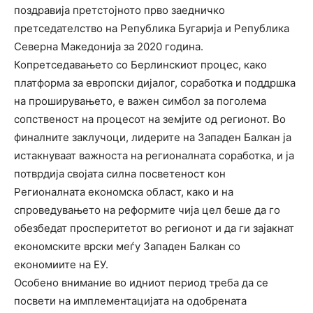
поздравија претстојното прво заедничко
претседателство на Република Бугарија и Република
Северна Македонија за 2020 година.
Копретседавањето со Берлинскиот процес, како
платформа за европски дијалог, соработка и поддршка
на проширувањето, е важен симбол за поголема
сопственост на процесот на земјите од регионот. Во
финалните заклучоци, лидерите на Западен Балкан ја
истакнуваат важноста на регионалната соработка, и ја
потврдија својата силна посветеност кон
Регионалната економска област, како и на
спроведувањето на реформите чија цел беше да го
обезбедат просперитетот во регионот и да ги зајакнат
економските врски меѓу Западен Балкан со
економиите на ЕУ.
Особено внимание во идниот период треба да се
посвети на имплементацијата на одобрената