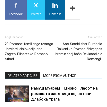
Facebook
Twitter
Linkedin
Angluni haberi
Aver artiklo
29 Romane familienge resarga
Ano Samiti thar Purabalo
i havlardi dislokacija ano
Balkani ko Poznan čhivgapes
Zagreb-Plinaresko Romano
hramin thaj bašh Deklaracija e
athari..
Romengi..
RELATED ARTICLES
MORE FROM AUTHOR
Рамуш Муарем – Цирко: Гласот на
ромската заедница кој остави
длабока трага