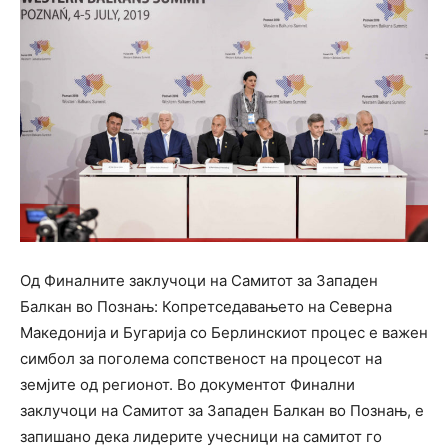
Од Финалните заклучоци на Самитот за Западен
Балкан во Познањ: Копретседавањето на Северна
Македонија и Бугарија со Берлинскиот процес е важен
симбол за поголема сопственост на процесот на
земјите од регионот. Во документот Финални
заклучоци на Самитот за Западен Балкан во Познањ, е
запишано дека лидерите учесници на самитот го