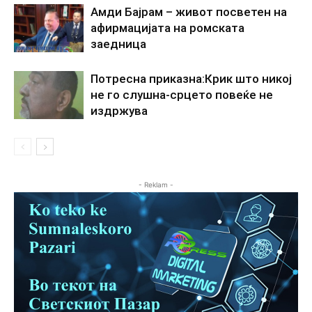
Амди Бајрам – живот посветен на
афирмацијата на ромската
заедница
Потресна приказна:Крик што никој
не го слушна-срцето повеќе не
издржува
- Reklam -