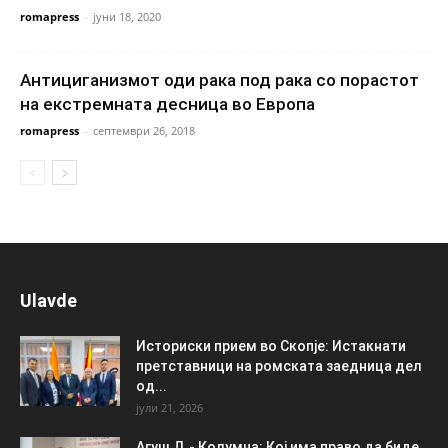
romapress
-
јуни 18, 2020
Антициганизмот оди рака под рака со порастот
на екстремната десница во Европа
romapress
-
септември 26, 2018
Ulavde
Историски прием во Скопје: Истакнати
претставници на ромската заедница дел
од...
јули 21, 2026
Агуш Д.- Колумна: Кој има право да биде