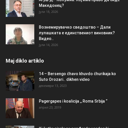
Македонец?
јули 18, 2026
Вознемирувачко сведоштво – Дали
лулашката е единствениот виновник?
Видео..
јули 14, 2026
Maj diklo artiklo
14 – Bersengo ćhavo khuvdo ćhurikaja ko
Suto Orozari.. dikhen video
декември 13, 2023
Pagergapes i koalicija ,, Roma Srbija “
април 23, 2019