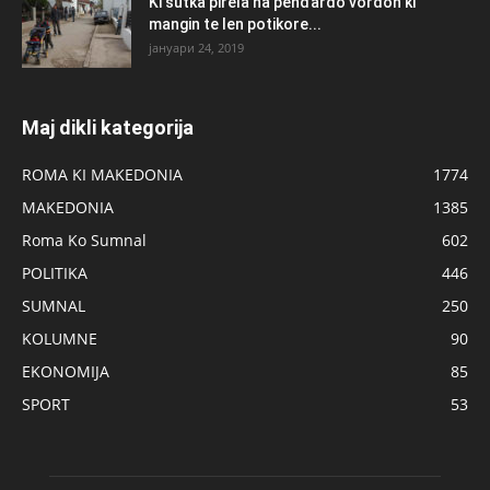
Ki šutka pirela na penđardo vordon ki
mangin te len potikore...
јануари 24, 2019
Maj dikli kategorija
ROMA KI MAKEDONIA
1774
MAKEDONIA
1385
Roma Ko Sumnal
602
POLITIKA
446
SUMNAL
250
KOLUMNE
90
EKONOMIJA
85
SPORT
53