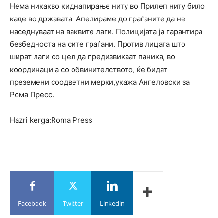
Нема никакво киднапирање ниту во Прилеп ниту било
каде во државата. Апелираме до граѓаните да не
наседнуваат на ваквите лаги. Полицијата ја гарантира
безбедноста на сите граѓани. Против лицата што
шират лаги со цел да предизвикаат паника, во
координација со обвинителството, ќе бидат
преземени соодветни мерки,укажа Ангеловски за
Рома Пресс.
Hazri kerga:Roma Press
Facebook
Twitter
Linkedin