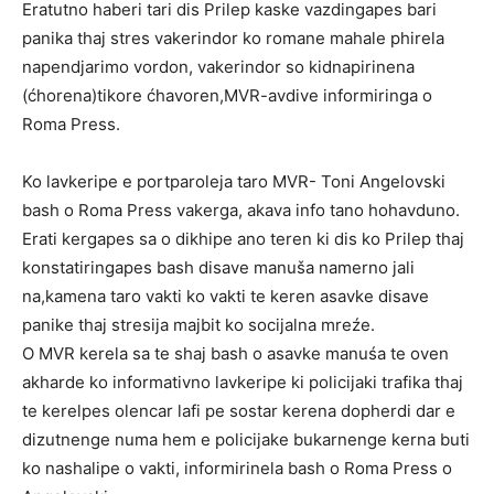
Eratutno haberi tari dis Prilep kaske vazdingapes bari
panika thaj stres vakerindor ko romane mahale phirela
napendjarimo vordon, vakerindor so kidnapirinena
(ćhorena)tikore ćhavoren,MVR-avdive informiringa o
Roma Press.
Ko lavkeripe e portparoleja taro MVR- Toni Angelovski
bash o Roma Press vakerga, akava info tano hohavduno.
Erati kergapes sa o dikhipe ano teren ki dis ko Prilep thaj
konstatiringapes bash disave manuša namerno jali
na,kamena taro vakti ko vakti te keren asavke disave
panike thaj stresija majbit ko socijalna mreźe.
O MVR kerela sa te shaj bash o asavke manuśa te oven
akharde ko informativno lavkeripe ki policijaki trafika thaj
te kerelpes olencar lafi pe sostar kerena dopherdi dar e
dizutnenge numa hem e policijake bukarnenge kerna buti
ko nashalipe o vakti, informirinela bash o Roma Press o