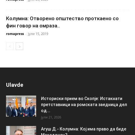
Колумна: Отворено општество проткаено со
фин говор на омраза..
romapress
-
јули 15, 2019
Ulavde
Историски прием во Скопје: Истакнати
претставници на ромската заедница дел
од...
јули 21, 2026
Агуш Д.- Колумна: Кој има право да биде
Македонец?