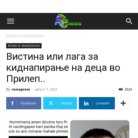
ROMA KI MAKEDONIA
ROMA KI MAKEDONIA
Вистина или лага за
киднапирање на деца во
Прилеп..
By
romapress
-
август 7, 2023
2924
Facebook
Twitter
Linkedin