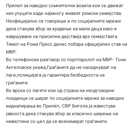
Прилеп за наводно сомнителни возила кои се движат
низ улуците каде најмногу живеат ромски семејства.
Неофицијално се говореше и по социјалните мрежи
дека станува збор за крадење на мали деца како и
извршуване на присилни дејствија врз семејствата.
Тимот на Рома Пресс денес побара официјален став на
МВР.
Во телефонски разговор со портпаролот на МВР- Тони
Ангеловски укажа,Граѓаните да не наседнуваат на
лаги,полицијата ја гарантира безбедноста на
граѓаните.
Во врска со лагите кои од страна на неодговорни
поединци се шират по социјалните мрежи за наводнo
киднапирања во Прилеп, СВР Битола ја известува
јавноста дека станува збор за класично ширење на
невистини со цел да се вознемират граѓаните.