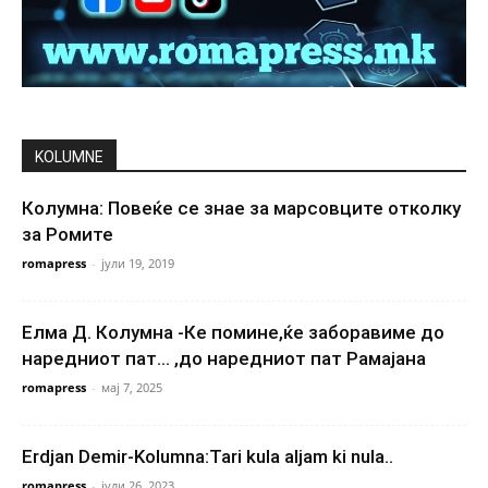
KOLUMNE
Колумна: Повеќе се знае за марсовците отколку
за Ромите
romapress
-
јули 19, 2019
Елма Д. Колумна -Ке помине,ќе заборавиме до
наредниот пат… ,до наредниот пат Рамајана
romapress
-
мај 7, 2025
Erdjan Demir-Kolumna:Tari kula aljam ki nula..
romapress
-
јули 26, 2023