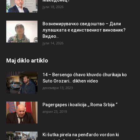
јули 18, 2026
Вознемирувачко сведоштво – Дали
лулашката е единствениот виновник?
Видео..
јули 14, 2026
Maj diklo artiklo
14 – Bersengo ćhavo khuvdo ćhurikaja ko
Suto Orozari.. dikhen video
декември 13, 2023
Pagergapes i koalicija ,, Roma Srbija “
април 23, 2019
Ki šutka pirela na penđardo vordon ki