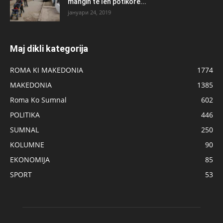
mangin te len potikore...
јануари 24, 2019
Maj dikli kategorija
ROMA KI MAKEDONIA
1774
MAKEDONIA
1385
Roma Ko Sumnal
602
POLITIKA
446
SUMNAL
250
KOLUMNE
90
EKONOMIJA
85
SPORT
53