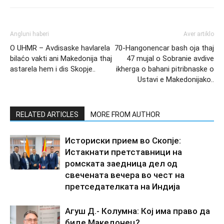
Angluni haberi
Aver artiklo
O UHMR – Avdisaske havlarela
70-Hangonencar bash oja thaj
bilaćo vakti ani Makedonija thaj
47 mujal o Sobranie avdive
astarela hem i dis Skopje..
ikherga o bahani pitribnaske o
Ustavi e Makedonijako..
RELATED ARTICLES
MORE FROM AUTHOR
Историски прием во Скопје:
Истакнати претставници на
ромската заедница дел од
свечената вечера во чест на
претседателката на Индија
Агуш Д.- Колумна: Кој има право да
биде Македонец?