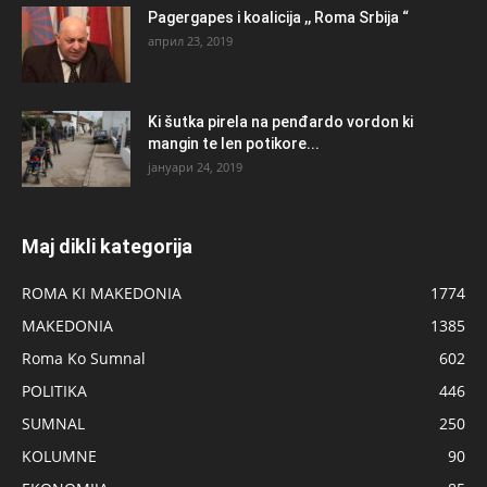
Pagergapes i koalicija ,, Roma Srbija “
април 23, 2019
Ki šutka pirela na penđardo vordon ki
mangin te len potikore...
јануари 24, 2019
Maj dikli kategorija
ROMA KI MAKEDONIA
1774
MAKEDONIA
1385
Roma Ko Sumnal
602
POLITIKA
446
SUMNAL
250
KOLUMNE
90