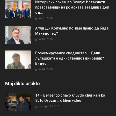
Историски прием во Скопје: Истакнати
претставници на ромската заедница дел
од...
јули 21, 2026
Агуш Д.- Колумна: Кој има право да биде
Македонец?
јули 18, 2026
Вознемирувачко сведоштво – Дали
лулашката е единствениот виновник?
Видео..
јули 14, 2026
Maj diklo artiklo
14 – Bersengo ćhavo khuvdo ćhurikaja ko
Suto Orozari.. dikhen video
декември 13, 2023