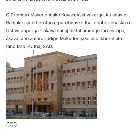
O Premieri Makedonijako Kovaćevski vakerga, ko anav e
Radjake sar ikherutno e putribnaske thaj dopheribnaske o
Ustavi doperga – akava nanaj diktat amenge tari evropa,
akava tano amaro rodipe Makedonijako aso ikherimalo
tano taro EU thaj SAD.
👇👇👇