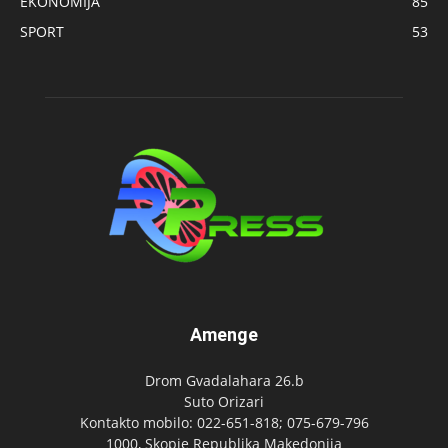
EKONOMIJA
85
SPORT
53
Amenge
Drom Gvadalahara 26.b
Suto Orizari
Kontakto mobilo: 022-651-818; 075-679-796
1000, Skopje Republika Makedonija