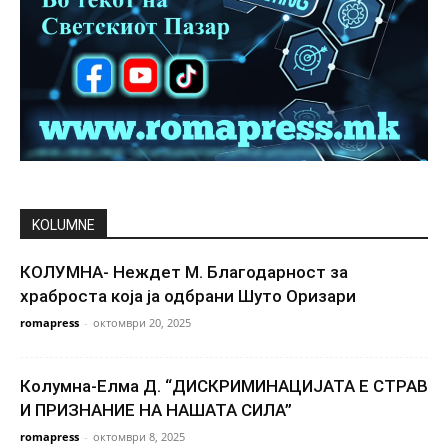
KOLUMNE
КОЛУМНА- Неждет М. Благодарност за
храброста која ја одбрани Шуто Оризари
romapress
-
октомври 20, 2025
Колумна-Елма Д. “ДИСКРИМИНАЦИЈАТА Е СТРАВ
И ПРИЗНАНИЕ НА НАШАТА СИЛА”
romapress
-
октомври 8, 2025