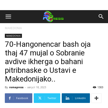
MAKEDONIA
MAKEDONIA
70-Hangonencar bash oja
thaj 47 mujal o Sobranie
avdive ikherga o bahani
pitribnaske o Ustavi e
Makedonijako..
By
romapress
-
август 18, 2023
1303
Facebook
Twitter
Linkedin