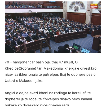
70 – hangonencar bash oja, thaj 47 mujal, O
Khedipe(Sobranie) tari Makedonija ikherga e diveskkro
niće- sa ikheribnaja te putrelpes thaj te dopherelpes o
Ustavi e Makeodnijako.
Anglal o dejbe avazi khoni na rodinga te kerel lafi te
dopherel ja te rodel te ćhivelpes disavo nevo bahani
bukake ko diveskero niće(dneven red).