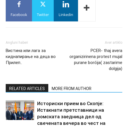
Facebook
Twitter
Linkedin
Angluni haberi
Aver artiklo
Вистина или лага за
PCER- thaj avera
киднапирање на деца во
organizirinena protest mujal
Прилеп..
purane borćija( zastarime
dolgija)
RELATED ARTICLES
MORE FROM AUTHOR
Историски прием во Скопје:
Истакнати претставници на
ромската заедница дел од
свечената вечера во чест на