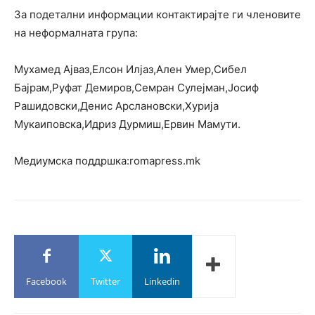
За подетални информации контактирајте ги членовите
на неформалната група:
Мухамед Ајваз,Елсон Илјаз,Ален Умер,Сибел
Бајрам,Руфат Демиров,Семран Сулејман,Јосиф
Рашидовски,Денис Арслановски,Хурија
Мукаиповска,Идриз Дурмиш,Ервин Мамути.
Медиумска поддршка:romapress.mk
Facebook
Twitter
Linkedin