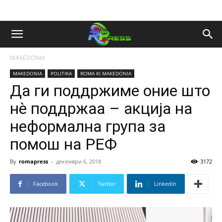
MAKEDONIA
MAKEDONIA
POLITIKA
ROMA KI MAKEDONIA
Да ги поддржиме оние што
нè поддржаа – акција на
неформална група за
помош на РЕФ
By
romapress
-
декември 6, 2018
3172
Facebook
Twitter
Linkedin