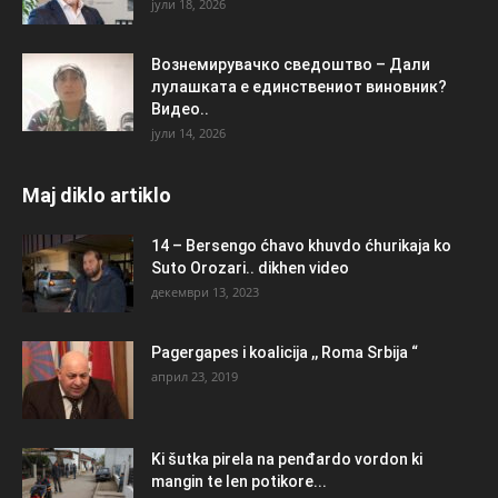
јули 18, 2026
Вознемирувачко сведоштво – Дали
лулашката е единствениот виновник?
Видео..
јули 14, 2026
Maj diklo artiklo
14 – Bersengo ćhavo khuvdo ćhurikaja ko
Suto Orozari.. dikhen video
декември 13, 2023
Pagergapes i koalicija ,, Roma Srbija “
април 23, 2019
Ki šutka pirela na penđardo vordon ki
mangin te len potikore...