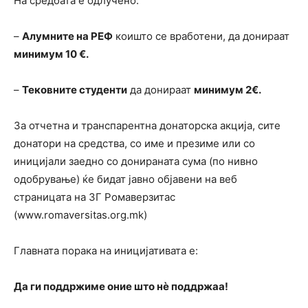
На средбата е одлучено:
–
Алумните на РЕФ
коишто се вработени, да донираат
минимум 10 €.
–
Тековните студенти
да донираат
минимум 2€.
За отчетна и транспарентна донаторска акција, сите
донатори на средства, со име и презиме или со
иницијали заедно со донираната сума (по нивно
одобрување) ќе бидат јавно објавени на веб
страницата на ЗГ Ромаверзитас
(www.romaversitas.org.mk)
Главната порака на иницијативата е:
Да ги поддржиме оние што нè поддржаа!