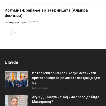
Колумна-Враќање во заедницата (Алмира
Фасљии)
romapress
-
јуни 18, 2020
Ulavde
Историски прием во Скопје: Истакнати
претставници на ромската заедница дел
од...
јули 21, 2026
Агуш Д.- Колумна: Кој има право да биде
Македонец?