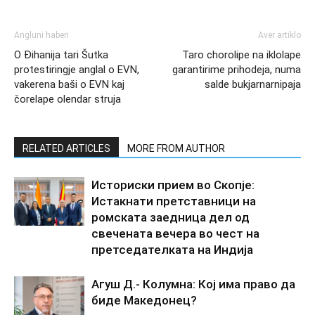
Angluni haberi
Aver artiklo
O Đihanija tari Šutka
Taro chorolipe na iklolape
protestiringje anglal o EVN,
garantirime prihodeja, numa
vakerena baši o EVN kaj
salde bukjarnarnipaja
čorelape olendar struja
RELATED ARTICLES
MORE FROM AUTHOR
Историски прием во Скопје:
Истакнати претставници на
ромската заедница дел од
свечената вечера во чест на
претседателката на Индија
Агуш Д.- Колумна: Кој има право да
биде Македонец?