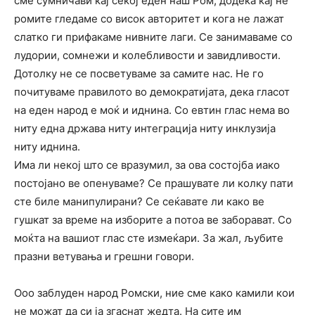
сме сумничави кај секој еден наш Ром, додека кај не
ромите гледаме со висок авторитет и кога не лажат
слатко ги прифакаме нивните лаги. Се занимаваме со
лудории, сомнежи и колебливости и завидливости.
Дотолку не се посветуваме за самите нас. Не го
почитуваме правилото во демократијата, дека гласот
на еден народ е моќ и иднина. Со евтин глас нема во
ниту една држава ниту интеграција ниту инклузија
ниту иднина.
Има ли некој што се вразумил, за ова состојба иако
постојано ве опенуваме? Се прашувате ли колку пати
сте биле манипулирани? Се сеќавате ли како ве
гушкат за време на изборите а потоа ве заборават. Со
моќта на вашиот глас сте измеќари. За жал, љубите
празни ветувања и грешни говори.
Ооо заблуден народ Ромски, ние сме како камили кои
не можат да си ја згаснат жедта. На сите им