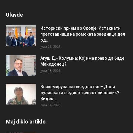
Ulavde
Историски прием во Скопје: Истакнати
претставници на ромската заедница дел
од...
јули 21, 2026
Агуш Д.- Колумна: Кој има право да биде
Македонец?
јули 18, 2026
Вознемирувачко сведоштво – Дали
лулашката е единствениот виновник?
Видео..
јули 14, 2026
Maj diklo artiklo