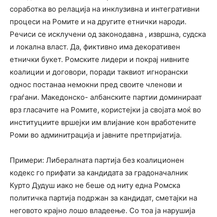
соработка во релација на инклузивна и интегративни
процеси на Ромите и на другите етнички народи.
Речиси се исклучени од законодавна , извршна, судска
и локална власт. Да, фиктивно има декоративен
етнички букет. Ромските лидери и покрај нивните
коалиции и договори, поради таквиот игнорански
однос постанаа немокни пред своите членови и
граѓани. Македонско- албанските партии доминираат
врз гласачите на Ромите, користејки ја својата моќ во
институциите вршејки им влијание кон вработените
Роми во админитрација и јавните претпријатија.
Примери: Либералната партија без коалиционен
кодекс го прифати за кандидата за градоначалник
Курто Дудуш иако не беше од ниту една Ромска
политичка партија подржан за кандидат, сметајки на
неговото крајно лошо владеење. Со тоа ја нарушија