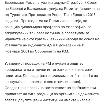
Европскиот Рома патувачки форум-Стразбург ( Совет
на Европа) и Балканската унија на Ромите- (иницирина
од Тураскиот Претседател Реџеп Таип Ердоган 2015
година) , Претседател на Политичка партија, по
вокација дипломиран професор по филозофија, со
загрижувачки тон оваа колумна ја посветувам за
иднината на сите граѓани, етнички народи по основ на
Уставните амандманите 4,5 и 6 донесени на 15
Ноември 2001 во Собранието на Р.М.
Уставениот поредок на РМ е нужен и општ во
креирањето на етнички интегративни и инклзувни
политики. Денес де факто амандаманот 4 точка 1 е во
конфузија со нерамнотежен етнички развој.
Соодветна и правична застапеност на граѓаните кои
припаѓаат на сите заедници во органите на државната
власт и другите јавни институции на сите нивоа е