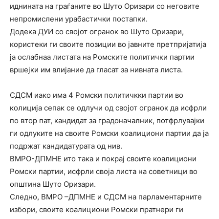
иднината на граѓаните во Шуто Оризари со неговите
непромислени урабастички постапки.
Додека ДУИ со својот огранок во Шуто Оризари,
користеки ги своите позиции во јавните претпријатија
ја ослабнаа листата на Ромските политички партии
вршејки им влијание да гласат за нивната листа.
СДСМ иако има 4 Ромски политичкки партии во
колиција сепак се одлучи од својот огранок да исфрли
по втор пат, кандидат за градоначалник, потфрлувајки
ги одлуките на своите Ромски коалициони партии да ја
подржат кандидатурата од нив.
ВМРО-ДПМНЕ ито така и покрај своите коалициони
Ромски партии, исфрли своја листа на советници во
општина Шуто Оризари.
Следно, ВМРО –ДПМНЕ и СДСМ на парламентарните
избори, своите коалициони Ромски пратнери ги