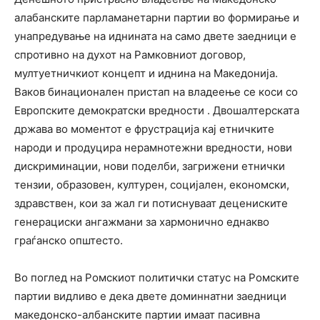
алабанските парламанетарни партии во формирање и
унапредување на иднината на само двете заедници е
спротивно на духот на Рамковниот договор,
мултуетничкиот концепт и иднина на Македонија.
Ваков бинационален пристап на владеење се коси со
Европските демократски вредности . Двошалтерската
држава во моментот е фрустрација кај етничките
народи и продуцира нерамнотежни вредности, нови
дискриминации, нови поделби, загрижени етнички
тензии, образовен, културен, социјален, економски,
здравствен, кои за жал ги потиснуваат децениските
генерациски ангажмани за хармонично еднакво
граѓанско општесто.
Во поглед на Ромскиот политички статус на Ромските
партии видливо е дека двете доминнатни заедници
македонско-албанските партии имаат пасивна