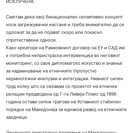
ИСКЛУЧЕНА.
Сметам дека овој бинационален сензитивен концепт
носи загрижувачки настани и треба внимателно да се
одложат за да не појават скоро или покасно
спротиставени односи.
Како креатори на Рамковниот договор на ЕУ и САД им
е потребна непристрасна интервенција во неговиот
мониторинг, со свое дипломатско искуство и знаење
за надминување на етничките (пропусти)
нермнотежни инклузии и интеграции. Нивниот силен
труд колку што се сеќавам со проектот на етнички
релации предводена од Г-га Ливија Плакс од 1996
година остави силни трагови на Уставниот стабилен
поредок на Македонија за еднаков развој на етничките
заедници.
Денешното пристрасно владеење на Македонско-