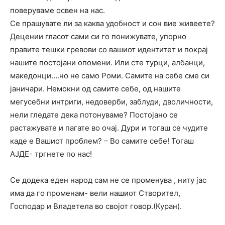
поверуваме освен на нас.
Се прашувате ли за каква удобност и сон вие живеете?
Децении гласот сами си го понижувате, упорно
правите тешки гревови со вашиот идентитет и покрај
нашите постојани опомени. Или сте турци, албанци,
македонци….но не само Роми. Самите на себе сме си
јаничари. Немокни од самите себе, од нашите
мегусебни интриги, недоверби, заблуди, дволичности,
нели гледате дека потонуваме? Постојано се
растажувате и пагате во очај. Дури и тогаш се чудите
каде е Вашиот проблем? – Во самите себе! Тогаш
АЈДЕ- тргнете по нас!
Се додека еден народ сам не се променува , ниту јас
има да го променам- вели нашиот Створител,
Господар и Владетела во својот говор.(Куран).