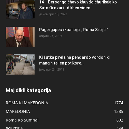
14 – Bersengo ćhavo khuvdo ćhurikaja ko
Suto Orozari.. dikhen video
декември 13, 2023
Pagergapes i koalicija ,, Roma Srbija “
април 23, 2019
Ki šutka pirela na penđardo vordon ki
mangin te len potikore...
јануари 24, 2019
Maj dikli kategorija
ROMA KI MAKEDONIA
1774
MAKEDONIA
1385
Roma Ko Sumnal
602
POLITIKA
446