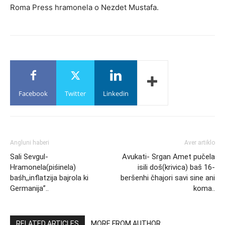
Roma Press hramonela o Nezdet Mustafa.
Facebook
Twitter
Linkedin
Angluni haberi
Aver artiklo
Sali Sevgul-
Avukati- Srgan Amet pučela
Hramonela(piśinela)
isili doš(krivica) baš 16-
baśh,,inflatzija bajrola ki
beršenhi čhajori savi sine ani
Germanija”..
koma..
RELATED ARTICLES
MORE FROM AUTHOR