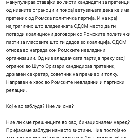
манупулираа ставајки во листи кандидати за пратенци
од нивните ограноци и покрај ветувањата дека ке има
пратеник од Ромска политичка партија. И на крај
најтрагично што владеачката СДСМ место да ги
потврди коалициони договори со Ромските политички
парти за гласовите што ги дадоа во коалиција, СДСМ
отиода во награда кон Ромските невладини
организации. Од нив владеачката партија преку свој
огранок во Шуто Оризари кандидираа пратеник,
државен секретар, советник на премиер и толку.
Направен е хаос во Ромските невладини и партиски
релации.
Кој е во заблуда? Ние ли сме?
Ние ли сме грешниците во овој бинационалем неред?
Прифакаме заблуди наместо вистини. Ние постојано