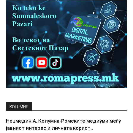
KOLUMNE
Неџмедин А. Колумна-Ромските медиуми меѓу
јавниот интерес и личната корист..