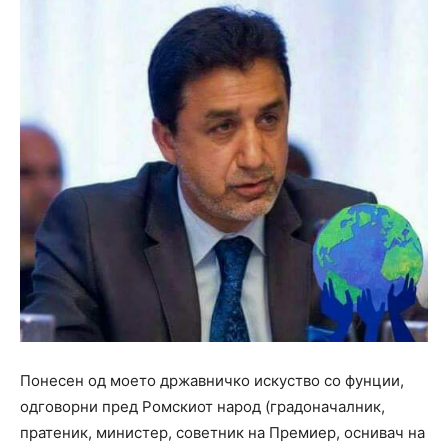
Понесен од моето државничко искуство со фунции,
одговорни пред Ромскиот народ (градоначалник,
пратеник, министер, советник на Премиер, оснивач на