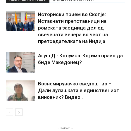
Историски прием во Скопје:
Истакнати претставници на
ромската заедница дел од
свечената вечера во чест на
претседателката на Индија
Агуш Д.- Колумна: Кој има право да
биде Македонец?
Вознемирувачко сведоштво –
Дали лулашката е единствениот
виновник? Видео..
- Reklam -