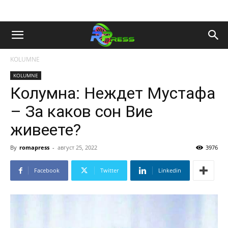
KOLUMNE
KOLUMNE
Колумна: Неждет Мустафа
– За каков сон Вие
живеете?
By
romapress
-
август 25, 2022
3976
Facebook
Twitter
Linkedin